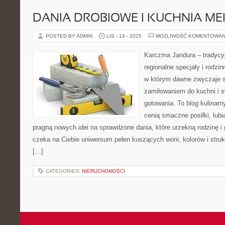
DANIA DROBIOWE I KUCHNIA M
POSTED BY ADMIN
LIS - 14 - 2025
MOŻLIWOŚĆ KOMENTOWAN
Karczma Jandura – tradycyj
regionalne specjały i rodzin
w którym dawne zwyczaje s
zamiłowaniem do kuchni i 
gotowania. To blog kulinarn
cenią smaczne posiłki, lub
pragną nowych idei na sprawdzone dania, które urzekną rodzinę i
czeka na Ciebie uniwersum pełen kuszących woni, kolorów i strukt
[…]
CATEGORIES:
NIERUCHOMOŚCI