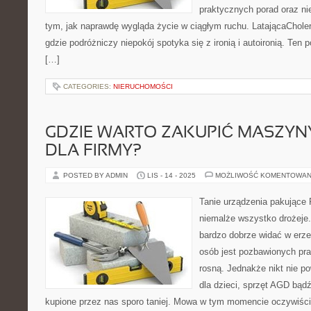
praktycznych porad oraz nie
tym, jak naprawdę wygląda życie w ciągłym ruchu. LatającaCholera
gdzie podróżniczy niepokój spotyka się z ironią i autoironią. Ten 
[…]
CATEGORIES:
NIERUCHOMOŚCI
GDZIE WARTO ZAKUPIĆ MASZYN
DLA FIRMY?
POSTED BY ADMIN
LIS - 14 - 2025
MOŻLIWOŚĆ KOMENTOWAN
Tanie urządzenia pakujące F
niemalże wszystko drożeje
bardzo dobrze widać w erze
osób jest pozbawionych prac
rosną. Jednakże nikt nie p
dla dzieci, sprzęt AGD bąd
kupione przez nas sporo taniej. Mowa w tym momencie oczywiśc