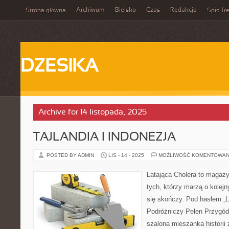
Archiwum
Bielsko
Czas
Redakcja
Strona główna
Spis Tre
DZESIKA
Archive for 14 listopada, 2025
TAJLANDIA I INDONEZJA
POSTED BY ADMIN
LIS - 14 - 2025
MOŻLIWOŚĆ KOMENTOWAN
Latająca Cholera to magazy
tych, którzy marzą o kolejn
się skończy. Pod hasłem „L
Podróżniczy Pełen Przygód i 
szalona mieszanka historii 