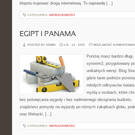
kłopotu kupować drogą internetową. To naprawdę […]
CATEGORIES:
NIERUCHOMOŚCI
EGIPT I PANAMA
POSTED BY ADMIN
LIS - 14 - 2025
MOŻLIWOŚĆ KOMENTOWAN
Poniżej masz bardzo długi, 
synonim2, przygotowany po
unikalnych wersji: Blog Stu
gdzie tanie podróże przest
młodych odkrywców świata. 
myślą o osobach, które chc
bez poświęcania wygody i bez nadmiernego obciążania budżetu.
znajdziesz pomysły na wyjazdy po różnych zakątkach globu, pra
oraz lifehacki, […]
CATEGORIES:
NIERUCHOMOŚCI