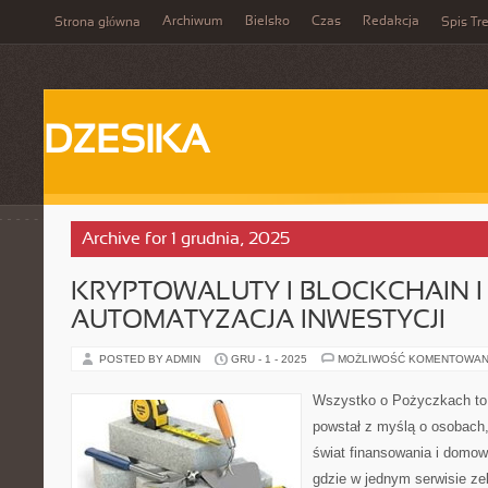
Archiwum
Bielsko
Czas
Redakcja
Strona główna
Spis Tre
DZESIKA
Archive for 1 grudnia, 2025
KRYPTOWALUTY I BLOCKCHAIN I
AUTOMATYZACJA INWESTYCJI
POSTED BY ADMIN
GRU - 1 - 2025
MOŻLIWOŚĆ KOMENTOWAN
Wszystko o Pożyczkach to s
powstał z myślą o osobach,
świat finansowania i domow
gdzie w jednym serwisie ze