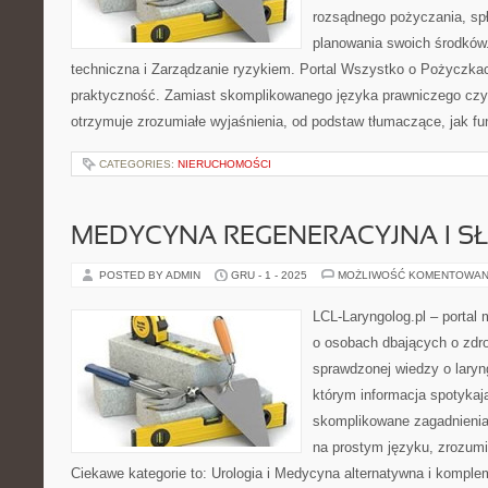
rozsądnego pożyczania, sp
planowania swoich środków
techniczna i Zarządzanie ryzykiem. Portal Wszystko o Pożyczkach
praktyczność. Zamiast skomplikowanego języka prawniczego cz
otrzymuje zrozumiałe wyjaśnienia, od podstaw tłumaczące, jak fu
CATEGORIES:
NIERUCHOMOŚCI
MEDYCYNA REGENERACYJNA I S
POSTED BY ADMIN
GRU - 1 - 2025
MOŻLIWOŚĆ KOMENTOWAN
LCL-Laryngolog.pl – portal
o osobach dbających o zdro
sprawdzonej wiedzy o laryng
którym informacja spotykają
skomplikowane zagadnieni
na prostym języku, zrozumi
Ciekawe kategorie to: Urologia i Medycyna alternatywna i komplem