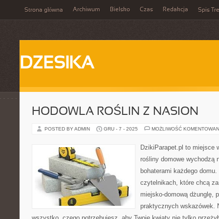
Archiwum
Bielsko
Czas
Redakcja
Strona główna
Spis Tre
DZESIKA
HODOWLA ROŚLIN Z NASION
POSTED BY ADMIN
GRU - 7 - 2025
MOŻLIWOŚĆ KOMENTOWAN
DzikiParapet.pl to miejsce 
rośliny domowe wychodzą na
bohaterami każdego domu. 
czytelnikach, które chcą z
miejsko-domową dżunglę, peł
praktycznych wskazówek. N
wszystko, czego potrzebujesz, aby Twoje kwiaty nie tylko przeżyły