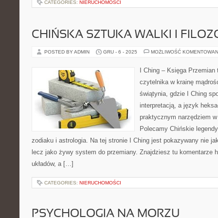
CATEGORIES:
NIERUCHOMOŚCI
CHIŃSKA SZTUKA WALKI I FILOZ
POSTED BY ADMIN
GRU - 6 - 2025
MOŻLIWOŚĆ KOMENTOWAN
I Ching – Księga Przemian 
czytelnika w krainę mądroś
świątynia, gdzie I Ching s
interpretacją, a język heks
praktycznym narzędziem w 
Polecamy Chińskie legendy 
zodiaku i astrologia. Na tej stronie I Ching jest pokazywany nie 
lecz jako żywy system do przemiany. Znajdziesz tu komentarze 
układów, a […]
CATEGORIES:
NIERUCHOMOŚCI
PSYCHOLOGIA NA MORZU