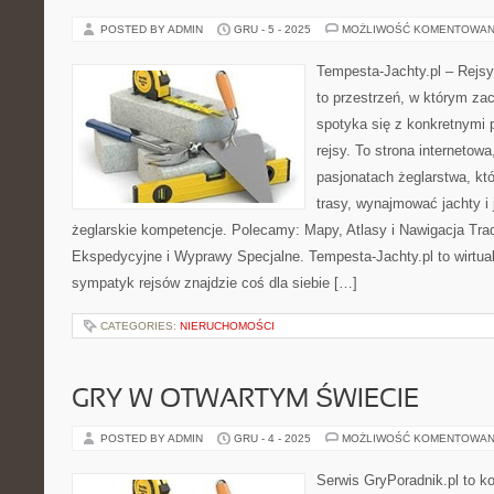
POSTED BY ADMIN
GRU - 5 - 2025
MOŻLIWOŚĆ KOMENTOWAN
Tempesta-Jachty.pl – Rejsy
to przestrzeń, w którym za
spotyka się z konkretnymi 
rejsy. To strona internetow
pasjonatach żeglarstwa, k
trasy, wynajmować jachty i
żeglarskie kompetencje. Polecamy: Mapy, Atlasy i Nawigacja Trad
Ekspedycyjne i Wyprawy Specjalne. Tempesta-Jachty.pl to wirtual
sympatyk rejsów znajdzie coś dla siebie […]
CATEGORIES:
NIERUCHOMOŚCI
GRY W OTWARTYM ŚWIECIE
POSTED BY ADMIN
GRU - 4 - 2025
MOŻLIWOŚĆ KOMENTOWAN
Serwis GryPoradnik.pl to k