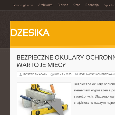
Archiwum
Bielsko
Czas
Redakcja
Strona główna
Spis Tre
DZESIKA
BEZPIECZNE OKULARY OCHRONN
WARTO JE MIEĆ?
POSTED BY ADMIN
KWI - 9 - 2025
MOŻLIWOŚĆ KOMENTOWAN
Bezpieczne okulary ochron
elementem wyposażenia po
zagrożonych. Dlaczego war
znajdziesz w naszym najno