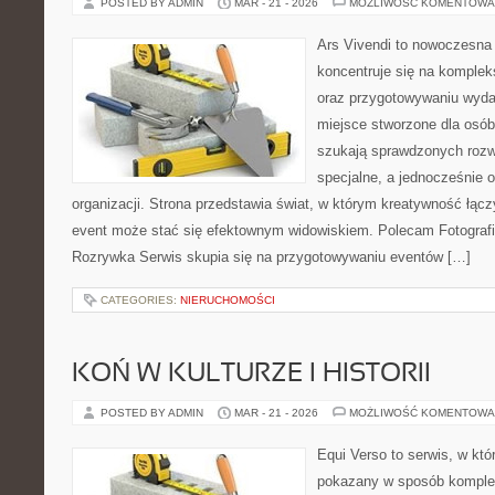
POSTED BY ADMIN
MAR - 21 - 2026
MOŻLIWOŚĆ KOMENTOWA
Ars Vivendi to nowoczesna p
koncentruje się na komple
oraz przygotowywaniu wyda
miejsce stworzone dla osób, 
szukają sprawdzonych rozw
specjalne, a jednocześnie
organizacji. Strona przedstawia świat, w którym kreatywność łączy
event może stać się efektownym widowiskiem. Polecam Fotografi
Rozrywka Serwis skupia się na przygotowywaniu eventów […]
CATEGORIES:
NIERUCHOMOŚCI
KOŃ W KULTURZE I HISTORII
POSTED BY ADMIN
MAR - 21 - 2026
MOŻLIWOŚĆ KOMENTOWA
Equi Verso to serwis, w któ
pokazany w sposób komplek