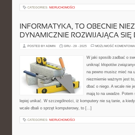
CATEGORIES:
NIERUCHOMOŚCI
INFORMATYKA, TO OBECNIE NIE
DYNAMICZNIE ROZWIJAJĄCA SIĘ 
POSTED BY ADMIN
GRU - 29 - 2025
MOŻLIWOŚĆ KOMENTOWA
W jaki sposób zadbać o sw
uniknąć kłopotów związan
na pewno musisz mieć na 
niezmiernie ważnym jest t
dbać o niego. A wcale nie j
mają to na uwadze. Potem s
lepiej unikać. W szczególności, iż komputery nie są tanie, a kie
wcale dbali o sprzęt komputerowy, to […]
CATEGORIES:
NIERUCHOMOŚCI