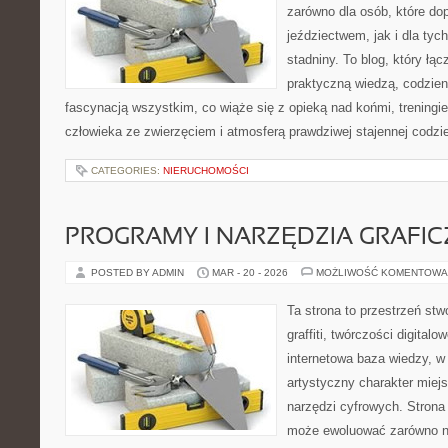
zarówno dla osób, które do
jeździectwem, jak i dla tych
stadniny. To blog, który łąc
praktyczną wiedzą, codzie
fascynacją wszystkim, co wiąże się z opieką nad końmi, treningie
człowieka ze zwierzęciem i atmosferą prawdziwej stajennej codzi
CATEGORIES:
NIERUCHOMOŚCI
PROGRAMY I NARZĘDZIA GRAFIC
POSTED BY ADMIN
MAR - 20 - 2026
MOŻLIWOŚĆ KOMENTOWA
Ta strona to przestrzeń stw
graffiti, twórczości digitalow
internetowa baza wiedzy, w
artystyczny charakter miejs
narzędzi cyfrowych. Stron
może ewoluować zarówno na 