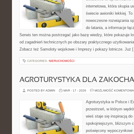
internetowa, która skupia 
świecie awioniki lekkiej. To
nowoczesne rozwiązania sp
do latania, a informacje łą
Serwis ten można postrzegać jako bazę wiedzy, które pokazuje lo
od zagadnień technicznych po obszary praktycznego użytkowania
Zobacz też Samoloty wojskowe i Imprezy i pokazy lotnicze. Już 
CATEGORIES:
NIERUCHOMOŚCI
AGROTURYSTYKA DLA ZAKOCH
POSTED BY ADMIN
MAR - 17 - 2026
MOŻLIWOŚĆ KOMENTOWA
Agroturystyka w Polsce i Eu
przestrzeń, w którym wędró
wieś staje się inspiracją d
spokojniejszym, bliższym c
poświęcony wypoczynkowi n