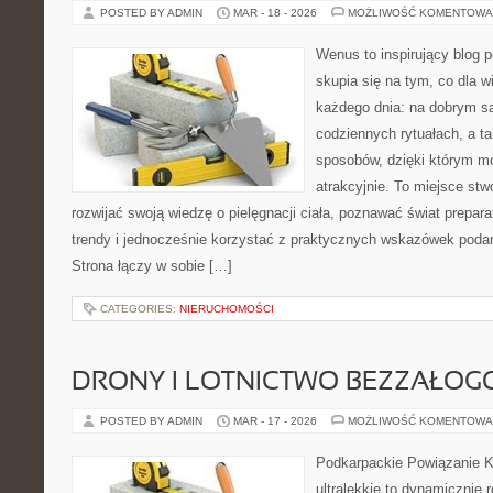
POSTED BY ADMIN
MAR - 18 - 2026
MOŻLIWOŚĆ KOMENTOWA
Wenus to inspirujący blog p
skupia się na tym, co dla w
każdego dnia: na dobrym s
codziennych rytuałach, a t
sposobów, dzięki którym mo
atrakcyjnie. To miejsce stw
rozwijać swoją wiedzę o pielęgnacji ciała, poznawać świat prepar
trendy i jednocześnie korzystać z praktycznych wskazówek poda
Strona łączy w sobie […]
CATEGORIES:
NIERUCHOMOŚCI
DRONY I LOTNICTWO BEZZAŁO
POSTED BY ADMIN
MAR - 17 - 2026
MOŻLIWOŚĆ KOMENTOWA
Podkarpackie Powiązanie K
ultralekkie to dynamicznie r