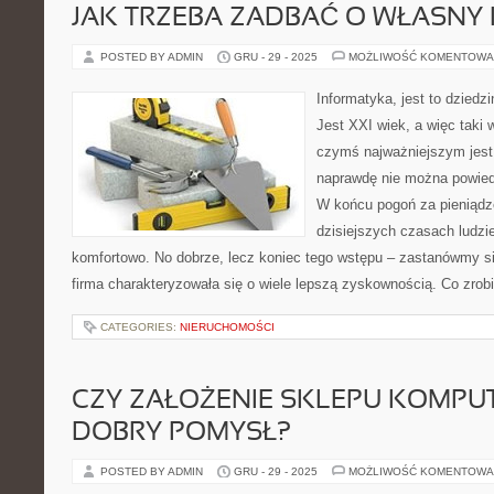
JAK TRZEBA ZADBAĆ O WŁASNY
POSTED BY ADMIN
GRU - 29 - 2025
MOŻLIWOŚĆ KOMENTOWA
Informatyka, jest to dziedz
Jest XXI wiek, a więc taki
czymś najważniejszym jest
naprawdę nie można powied
W końcu pogoń za pieniądz
dzisiejszych czasach ludzi
komfortowo. No dobrze, lecz koniec tego wstępu – zastanówmy się
firma charakteryzowała się o wiele lepszą zyskownością. Co zrob
CATEGORIES:
NIERUCHOMOŚCI
CZY ZAŁOŻENIE SKLEPU KOMP
DOBRY POMYSŁ?
POSTED BY ADMIN
GRU - 29 - 2025
MOŻLIWOŚĆ KOMENTOWA