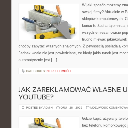
W jaki sposób możemy znac
swojej firmy? Aktualnie w P
sklepów komputerowych. Có
końcu to żadna tajemnica, 
wszędzie niesamowicie popu
trudno miewać jakiekolwiek
choćby zapytać własnych znajomych. Z pewnością posiadają kompu
Jednak wcale nie jest powiedziane, że kiedy jakiś rynek jest m
automatycznie jest […]
CATEGORIES:
NIERUCHOMOŚCI
JAK ZAREKLAMOWAĆ WŁASNE U
YOUTUBE?
POSTED BY ADMIN
GRU - 28 - 2025
MOŻLIWOŚĆ KOMENTOWA
Gdzie kupić używany telefo
bez telefonu komórkowego j