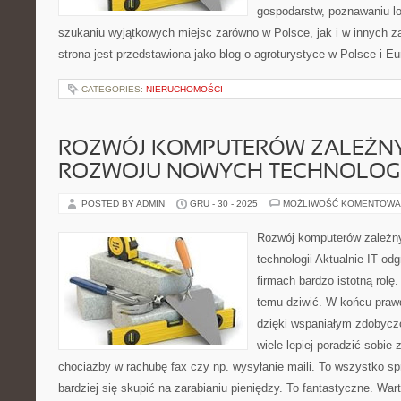
gospodarstw, poznawaniu lo
szukaniu wyjątkowych miejsc zarówno w Polsce, jak i w innych 
strona jest przedstawiona jako blog o agroturystyce w Polsce i Eur
CATEGORIES:
NIERUCHOMOŚCI
ROZWÓJ KOMPUTERÓW ZALEŻNY
ROZWOJU NOWYCH TECHNOLOGI
POSTED BY ADMIN
GRU - 30 - 2025
MOŻLIWOŚĆ KOMENTOWA
Rozwój komputerów zależny
technologii Aktualnie IT od
firmach bardzo istotną rolę
temu dziwić. W końcu prawd
dzięki wspaniałym zdobycz
wiele lepiej poradzić sobi
chociażby w rachubę fax czy np. wysyłanie maili. To wszystko sp
bardziej się skupić na zarabianiu pieniędzy. To fantastyczne. Wa