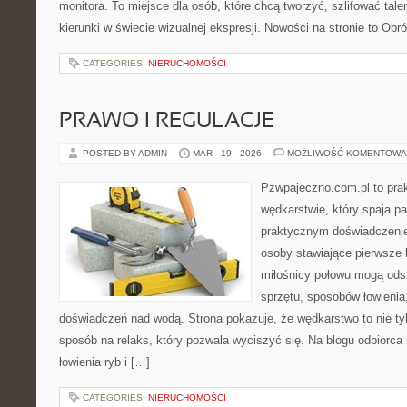
monitora. To miejsce dla osób, które chcą tworzyć, szlifować tal
kierunki w świecie wizualnej ekspresji. Nowości na stronie to Obr
CATEGORIES:
NIERUCHOMOŚCI
PRAWO I REGULACJE
POSTED BY ADMIN
MAR - 19 - 2026
MOŻLIWOŚĆ KOMENTOWA
Pzwpajeczno.com.pl to prak
wędkarstwie, który spaja pa
praktycznym doświadczenie
osoby stawiające pierwsze 
miłośnicy połowu mogą ods
sprzętu, sposobów łowienia
doświadczeń nad wodą. Strona pokazuje, że wędkarstwo to nie tyl
sposób na relaks, który pozwala wyciszyć się. Na blogu odbiorca
łowienia ryb i […]
CATEGORIES:
NIERUCHOMOŚCI