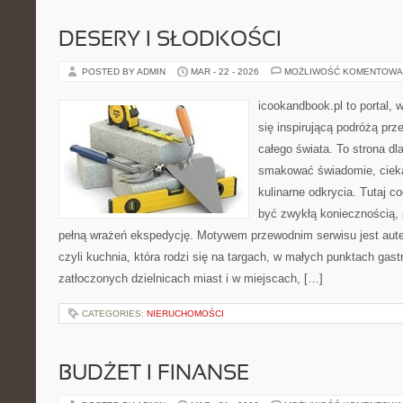
DESERY I SŁODKOŚCI
POSTED BY ADMIN
MAR - 22 - 2026
MOŻLIWOŚĆ KOMENTOWA
icookandbook.pl to portal, 
się inspirującą podróżą pr
całego świata. To strona dl
smakować świadomie, ciekaw
kulinarne odkrycia. Tutaj c
być zwykłą koniecznością,
pełną wrażeń ekspedycję. Motywem przewodnim serwisu jest aute
czyli kuchnia, która rodzi się na targach, w małych punktach gas
zatłoczonych dzielnicach miast i w miejscach, […]
CATEGORIES:
NIERUCHOMOŚCI
BUDŻET I FINANSE