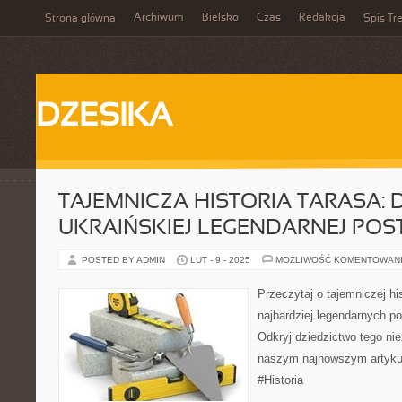
Archiwum
Bielsko
Czas
Redakcja
Strona główna
Spis Tre
DZESIKA
TAJEMNICZA HISTORIA TARASA: 
UKRAIŃSKIEJ LEGENDARNEJ POS
POSTED BY ADMIN
LUT - 9 - 2025
MOŻLIWOŚĆ KOMENTOWAN
Przeczytaj o tajemniczej his
najbardziej legendarnych pos
Odkryj dziedzictwo tego ni
naszym najnowszym artykul
#Historia