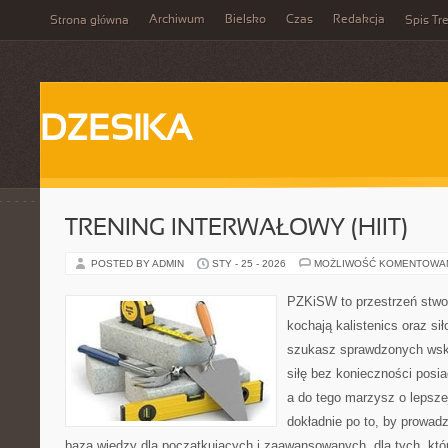
Archiwum
Bielsko
Czas
Redakcja
Strona główna
Spis Tre
DZESIKA
TRENING INTERWAŁOWY (HIIT)
POSTED BY ADMIN
STY - 25 - 2026
MOŻLIWOŚĆ KOMENTOWA
PZKiSW to przestrzeń stwor
kochają kalistenics oraz sił
szukasz sprawdzonych ws
siłę bez konieczności posiad
a do tego marzysz o lepszej
dokładnie po to, by prowadz
baza wiedzy dla początkujących i zaawansowanych, dla tych, któr