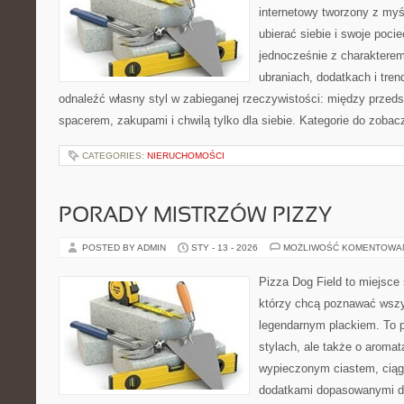
internetowy tworzony z myś
ubierać siebie i swoje poci
jednocześnie z charakterem.
ubraniach, dodatkach i tren
odnaleźć własny styl w zabieganej rzeczywistości: między przeds
spacerem, zakupami i chwilą tylko dla siebie. Kategorie do zobac
CATEGORIES:
NIERUCHOMOŚCI
PORADY MISTRZÓW PIZZY
POSTED BY ADMIN
STY - 13 - 2026
MOŻLIWOŚĆ KOMENTOWA
Pizza Dog Field to miejsce 
którzy chcą poznawać wszy
legendarnym plackiem. To p
stylach, ale także o aromat
wypieczonym ciastem, ciąg
dodatkami dopasowanymi do