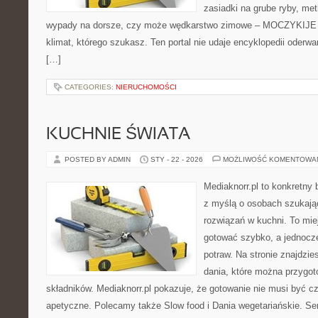
zasiadki na grube ryby, me
wypady na dorsze, czy może wędkarstwo zimowe – MOCZYKIJE m
klimat, którego szukasz. Ten portal nie udaje encyklopedii oderwa
[…]
CATEGORIES:
NIERUCHOMOŚCI
KUCHNIE ŚWIATA
POSTED BY ADMIN
STY - 22 - 2026
MOŻLIWOŚĆ KOMENTOWA
Mediaknorr.pl to konkretny b
z myślą o osobach szukaj
rozwiązań w kuchni. To miej
gotować szybko, a jednoc
potraw. Na stronie znajdzie
dania, które można przygo
składników. Mediaknorr.pl pokazuje, że gotowanie nie musi być c
apetyczne. Polecamy także Slow food i Dania wegetariańskie. Serw