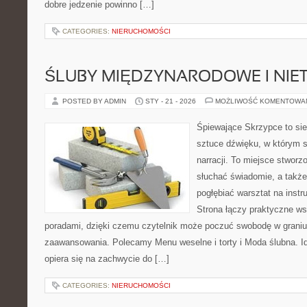
dobre jedzenie powinno […]
CATEGORIES:
NIERUCHOMOŚCI
ŚLUBY MIĘDZYNARODOWE I NIE
POSTED BY ADMIN
STY - 21 - 2026
MOŻLIWOŚĆ KOMENTOWA
Śpiewające Skrzypce to si
sztuce dźwięku, w którym s
narracji. To miejsce stworz
słuchać świadomie, a także 
pogłębiać warsztat na ins
Strona łączy praktyczne w
poradami, dzięki czemu czytelnik może poczuć swobodę w graniu
zaawansowania. Polecamy Menu weselne i torty i Moda ślubna. I
opiera się na zachwycie do […]
CATEGORIES:
NIERUCHOMOŚCI