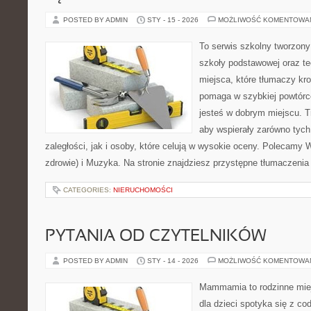
POSTED BY ADMIN
STY - 15 - 2026
MOŻLIWOŚĆ KOMENTOWA
To serwis szkolny tworzony
szkoły podstawowej oraz te
miejsca, które tłumaczy kro
pomaga w szybkiej powtórc
jesteś w dobrym miejscu. T
aby wspierały zarówno tych
zaległości, jak i osoby, które celują w wysokie oceny. Polecamy
zdrowie) i Muzyka. Na stronie znajdziesz przystępne tłumaczenia
CATEGORIES:
NIERUCHOMOŚCI
PYTANIA OD CZYTELNIKÓW
POSTED BY ADMIN
STY - 14 - 2026
MOŻLIWOŚĆ KOMENTOWA
Mammamia to rodzinne miej
dla dzieci spotyka się z co