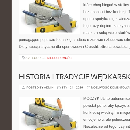
które chcą biegać w stolicy
bez chaosu i bez kontuzji. 
sportu spotyka się z wiedzą
tego, czy dopiero zaczynas
masz za sobą wiele startów,
pomagające poprawić technikię, zadbać o zdrowie i zbudować silne
Diety specjalistyczne dla sportowców i Crossfit. Strona powstała 
CATEGORIES:
NIERUCHOMOŚCI
HISTORIA I TRADYCJE WĘDKARSK
POSTED BY ADMIN
STY - 24 - 2026
MOŻLIWOŚĆ KOMENTOWA
MOCZYKIJE to autonomiczny
powstał po to, aby łączyć 
konkretną wiedzą. To miejs
emocje holu, ale jednocześn
Niezależnie od tego, czy in