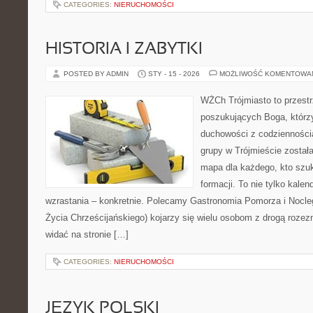
CATEGORIES:
NIERUCHOMOŚCI
HISTORIA I ZABYTKI
POSTED BY ADMIN
STY - 15 - 2026
MOŻLIWOŚĆ KOMENTOWA
WŻCh Trójmiasto to przest
poszukujących Boga, którzy
duchowości z codziennością
grupy w Trójmieście został
mapa dla każdego, kto szu
formacji. To nie tylko kalen
wzrastania – konkretnie. Polecamy Gastronomia Pomorza i Nocle
Życia Chrześcijańskiego) kojarzy się wielu osobom z drogą rozezn
widać na stronie […]
CATEGORIES:
NIERUCHOMOŚCI
JĘZYK POLSKI