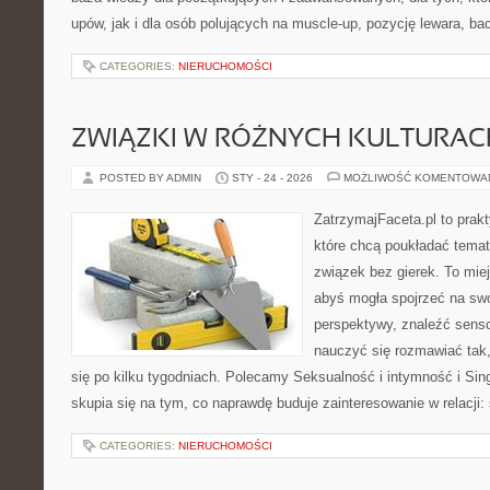
upów, jak i dla osób polujących na muscle-up, pozycję lewara, ba
CATEGORIES:
NIERUCHOMOŚCI
ZWIĄZKI W RÓŻNYCH KULTURAC
POSTED BY ADMIN
STY - 24 - 2026
MOŻLIWOŚĆ KOMENTOWA
ZatrzymajFaceta.pl to prakt
które chcą poukładać temat
związek bez gierek. To mie
abyś mogła spojrzeć na swo
perspektywy, znaleźć sens
nauczyć się rozmawiać tak,
się po kilku tygodniach. Polecamy Seksualność i intymność i Sing
skupia się na tym, co naprawdę buduje zainteresowanie w relacji:
CATEGORIES:
NIERUCHOMOŚCI