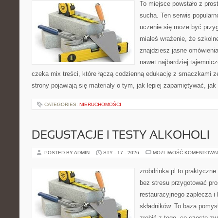
To miejsce powstało z pros
sucha. Ten serwis popular
uczenie się może być przyg
miałeś wrażenie, że szkolne
znajdziesz jasne omówienia
nawet najbardziej tajemnicz
czeka mix treści, które łączą codzienną edukację z smaczkami ze
strony pojawiają się materiały o tym, jak lepiej zapamiętywać, j
CATEGORIES:
NIERUCHOMOŚCI
DEGUSTACJE I TESTY ALKOHOLI
POSTED BY ADMIN
STY - 17 - 2026
MOŻLIWOŚĆ KOMENTOWA
zrobdrinka.pl to praktyczne
bez stresu przygotować pro
restauracyjnego zaplecza 
składników. To baza pomysłó
zrobić z tego, co często zw