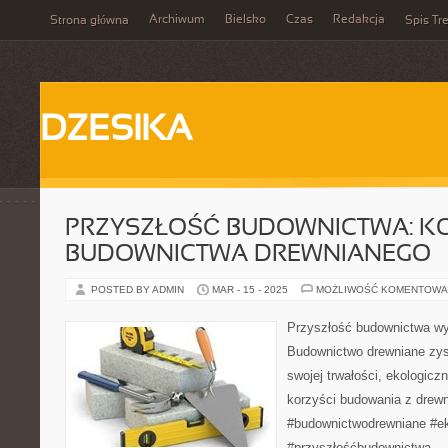
Archiwum
Bielsko
Czas
Redakcja
Strona główna
Spis Tre
DZESIKA
PRZYSZŁOŚĆ BUDOWNICTWA: KO
BUDOWNICTWA DREWNIANEGO
POSTED BY ADMIN
MAR - 15 - 2025
MOŻLIWOŚĆ KOMENTOWA
Przyszłość budownictwa wy
Budownictwo drewniane zysk
swojej trwałości, ekologiczn
korzyści budowania z drewn
#budownictwodrewniane #e
#przyszłośćbudownictwa