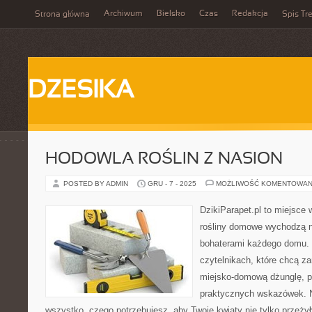
Archiwum
Bielsko
Czas
Redakcja
Strona główna
Spis Tre
DZESIKA
HODOWLA ROŚLIN Z NASION
POSTED BY ADMIN
GRU - 7 - 2025
MOŻLIWOŚĆ KOMENTOWAN
DzikiParapet.pl to miejsce 
rośliny domowe wychodzą na
bohaterami każdego domu. 
czytelnikach, które chcą z
miejsko-domową dżunglę, peł
praktycznych wskazówek. N
wszystko, czego potrzebujesz, aby Twoje kwiaty nie tylko przeżyły