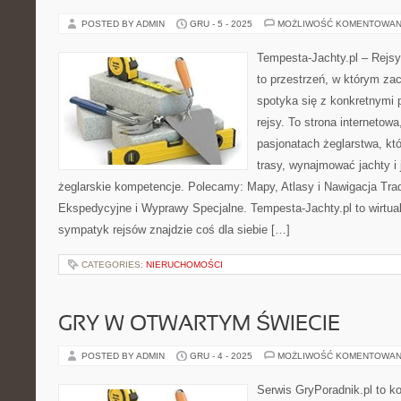
POSTED BY ADMIN
GRU - 5 - 2025
MOŻLIWOŚĆ KOMENTOWAN
Tempesta-Jachty.pl – Rejsy
to przestrzeń, w którym za
spotyka się z konkretnymi 
rejsy. To strona internetow
pasjonatach żeglarstwa, k
trasy, wynajmować jachty i
żeglarskie kompetencje. Polecamy: Mapy, Atlasy i Nawigacja Trad
Ekspedycyjne i Wyprawy Specjalne. Tempesta-Jachty.pl to wirtual
sympatyk rejsów znajdzie coś dla siebie […]
CATEGORIES:
NIERUCHOMOŚCI
GRY W OTWARTYM ŚWIECIE
POSTED BY ADMIN
GRU - 4 - 2025
MOŻLIWOŚĆ KOMENTOWAN
Serwis GryPoradnik.pl to k