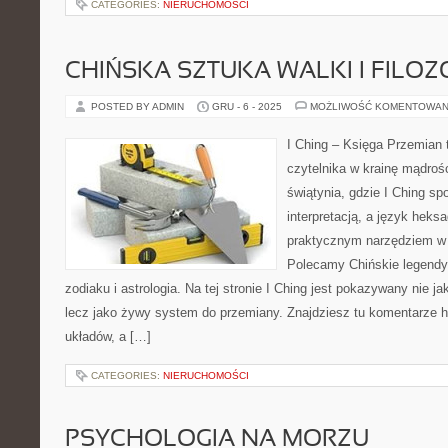
CATEGORIES:
NIERUCHOMOŚCI
CHIŃSKA SZTUKA WALKI I FILOZ
POSTED BY ADMIN
GRU - 6 - 2025
MOŻLIWOŚĆ KOMENTOWAN
I Ching – Księga Przemian 
czytelnika w krainę mądroś
świątynia, gdzie I Ching s
interpretacją, a język heks
praktycznym narzędziem w 
Polecamy Chińskie legendy 
zodiaku i astrologia. Na tej stronie I Ching jest pokazywany nie 
lecz jako żywy system do przemiany. Znajdziesz tu komentarze 
układów, a […]
CATEGORIES:
NIERUCHOMOŚCI
PSYCHOLOGIA NA MORZU