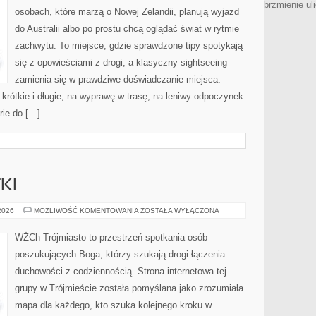
brzmienie ul
osobach, które marzą o Nowej Zelandii, planują wyjazd
do Australii albo po prostu chcą oglądać świat w rytmie
zachwytu. To miejsce, gdzie sprawdzone tipy spotykają
się z opowieściami z drogi, a klasyczny sightseeing
zamienia się w prawdziwe doświadczanie miejsca.
krótkie i długie, na wyprawę w trasę, na leniwy odpoczynek
rie do […]
KI
HISTORIA
 2026
MOŻLIWOŚĆ KOMENTOWANIA
ZOSTAŁA WYŁĄCZONA
I
ZABYTKI
WŻCh Trójmiasto to przestrzeń spotkania osób
poszukujących Boga, którzy szukają drogi łączenia
duchowości z codziennością. Strona internetowa tej
grupy w Trójmieście została pomyślana jako zrozumiała
mapa dla każdego, kto szuka kolejnego kroku w