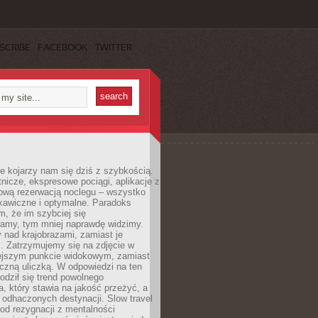
SCRIBE
FACEBOOK
TWITTER
e kojarzy nam się dziś z szybkością.
otnicze, ekspresowe pociągi, aplikacje z
ową rezerwacją noclegu – wszystko
kawiczne i optymalne. Paradoks
m, że im szybciej się
amy, tym mniej naprawdę widzimy.
 nad krajobrazami, zamiast je
. Zatrzymujemy się na zdjęcie w
iejszym punkcie widokowym, zamiast
czną uliczką. W odpowiedzi na ten
odził się trend powolnego
, który stawia na jakość przeżyć, a
ę odhaczonych destynacji. Slow travel
od rezygnacji z mentalności