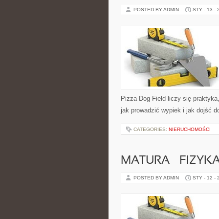
POSTED BY ADMIN
STY - 13 -
Pizza Dog Field liczy się praktyka
jak prowadzić wypiek i jak dojść 
CATEGORIES:
NIERUCHOMOŚCI
MATURA – FIZYK
POSTED BY ADMIN
STY - 12 -