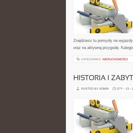
Znajdziesz tu pomysły na wyjazdy 
oraz na aktywną przygodę. Katego
CATEGORIES:
NIERUCHOMOŚCI
HISTORIA I ZABYT
POSTED BY ADMIN
STY - 15 -