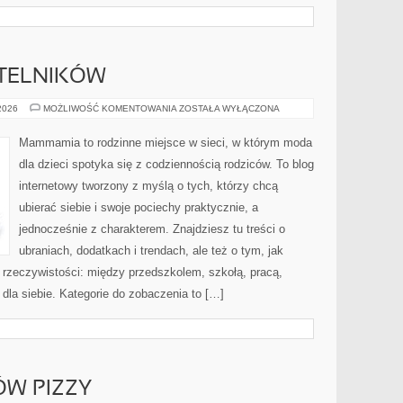
YTELNIKÓW
PYTANIA
 2026
MOŻLIWOŚĆ KOMENTOWANIA
ZOSTAŁA WYŁĄCZONA
OD
CZYTELNIKÓW
Mammamia to rodzinne miejsce w sieci, w którym moda
dla dzieci spotyka się z codziennością rodziców. To blog
internetowy tworzony z myślą o tych, którzy chcą
ubierać siebie i swoje pociechy praktycznie, a
jednocześnie z charakterem. Znajdziesz tu treści o
ubraniach, dodatkach i trendach, ale też o tym, jak
 rzeczywistości: między przedszkolem, szkołą, pracą,
 dla siebie. Kategorie do zobaczenia to […]
ÓW PIZZY