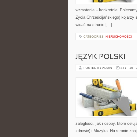
wzrastania – konkretnie. Polecam
Życia Chrześcijańskiego) kojarzy 
widać na stronie […]
CATEGORIES:
NIERUCHOMOŚCI
JĘZYK POLSKI
POSTED BY ADMIN
STY - 15 -
zaległości, jak i osoby, które ce
zdrowie) i Muzyka. Na stronie zna