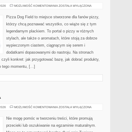
PORADY
 2026
MOŻLIWOŚĆ KOMENTOWANIA
ZOSTAŁA WYŁĄCZONA
MISTRZÓW
PIZZY
Pizza Dog Field to miejsce stworzone dla fanów pizzy,
którzy chcą poznawać wszystko, co wiąże się z tym
legendarnym plackiem. To portal o pizzy w różnych
stylach, ale także o aromatach, które stoją za dobrze
wypieczonym ciastem, ciągnącym się serem i
dodatkami dopasowanymi do nastroju. Na stronach
, czyli konkret: jak przygotować bazę, jak dobrać produkty,
do tego momentu, […]
A
MATURA
 2026
MOŻLIWOŚĆ KOMENTOWANIA
ZOSTAŁA WYŁĄCZONA
–
FIZYKA
Nie mogę pomóc w tworzeniu treści, które promują
przecieki lub oszukiwanie na egzaminie maturalnym.