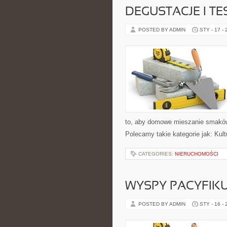
DEGUSTACJE I T
POSTED BY ADMIN
STY - 17 -
to, aby domowe mieszanie smaków 
Polecamy takie kategorie jak: Kultu
CATEGORIES:
NIERUCHOMOŚCI
WYSPY PACYFIK
POSTED BY ADMIN
STY - 16 -