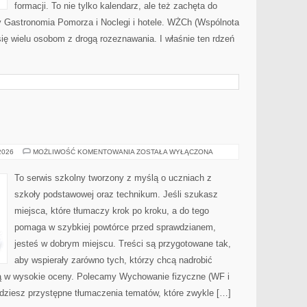
formacji. To nie tylko kalendarz, ale też zachęta do
y Gastronomia Pomorza i Noclegi i hotele. WŻCh (Wspólnota
się wielu osobom z drogą rozeznawania. I właśnie ten rdzeń
JĘZYK
 2026
MOŻLIWOŚĆ KOMENTOWANIA
ZOSTAŁA WYŁĄCZONA
POLSKI
To serwis szkolny tworzony z myślą o uczniach z
szkoły podstawowej oraz technikum. Jeśli szukasz
miejsca, które tłumaczy krok po kroku, a do tego
pomaga w szybkiej powtórce przed sprawdzianem,
jesteś w dobrym miejscu. Treści są przygotowane tak,
aby wspierały zarówno tych, którzy chcą nadrobić
lują w wysokie oceny. Polecamy Wychowanie fizyczne (WF i
jdziesz przystępne tłumaczenia tematów, które zwykle […]