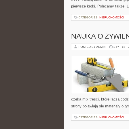
pierwsze kroki. Polecamy także: Li
CATEGORIES:
NIERUCHOMOŚCI
NAUKA O ŻYWIEN
POSTED BY ADMIN
STY - 18 -
czeka mix treści, które łączą cod
strony pojawiają się materiały o 
CATEGORIES:
NIERUCHOMOŚCI