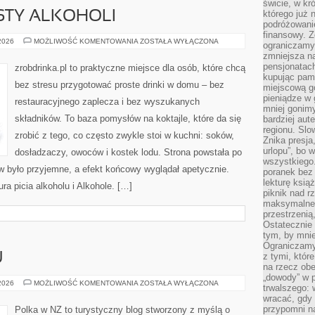
świcie, w kr
którego już 
ESTY ALKOHOLI
podróżowani
finansowy. Z
DEGUSTACJE
 2026
MOŻLIWOŚĆ KOMENTOWANIA
ZOSTAŁA WYŁĄCZONA
ograniczamy 
I
zmniejsza n
TESTY
ALKOHOLI
pensjonatach
zrobdrinka.pl to praktyczne miejsce dla osób, które chcą
kupując pami
bez stresu przygotować proste drinki w domu – bez
miejscową g
pieniądze w 
restauracyjnego zaplecza i bez wyszukanych
mniej gonimy
składników. To baza pomysłów na koktajle, które da się
bardziej aut
regionu. Slo
zrobić z tego, co często zwykle stoi w kuchni: soków,
Znika presja
urlopu”, bo
dosładzaczy, owoców i kostek lodu. Strona powstała po
wszystkiego
było przyjemne, a efekt końcowy wyglądał apetycznie.
poranek bez
lekturę ksią
ra picia alkoholu i Alkohole. […]
piknik nad r
maksymalneg
przestrzenią
Ostatecznie
tym, by mni
Ograniczamy 
U
z tymi, któ
na rzecz obe
„dowody” w 
WYSPY
 2026
MOŻLIWOŚĆ KOMENTOWANIA
ZOSTAŁA WYŁĄCZONA
trwalszego: 
PACYFIKU
wracać, gdy 
przypomni na
Polka w NZ to turystyczny blog stworzony z myślą o