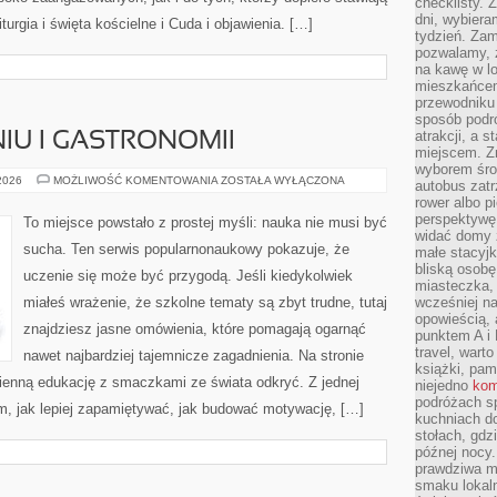
checklisty. 
dni, wybier
turgia i święta kościelne i Cuda i objawienia. […]
tydzień. Zam
pozwalamy, ż
na kawę w lo
mieszkańcem,
przewodniku 
sposób podr
atrakcji, a 
IU I GASTRONOMII
miejscem. Z
wyborem środ
NAUKA
 2026
MOŻLIWOŚĆ KOMENTOWANIA
ZOSTAŁA WYŁĄCZONA
autobus zat
O
rower albo p
ŻYWIENIU
I
perspektywę
To miejsce powstało z prostej myśli: nauka nie musi być
GASTRONOMII
widać domy 
sucha. Ten serwis popularnonaukowy pokazuje, że
małe stacyjk
bliską osob
uczenie się może być przygodą. Jeśli kiedykolwiek
miasteczka,
miałeś wrażenie, że szkolne tematy są zbyt trudne, tutaj
wcześniej na
opowieścią, 
znajdziesz jasne omówienia, które pomagają ogarnąć
punktem A i 
travel, warto
nawet najbardziej tajemnicze zagadnienia. Na stronie
książki, pam
zienną edukację z smaczkami ze świata odkryć. Z jednej
niejedno
kom
podróżach s
tym, jak lepiej zapamiętywać, jak budować motywację, […]
kuchniach d
stołach, gdz
późnej nocy.
prawdziwa ma
smaku lokal