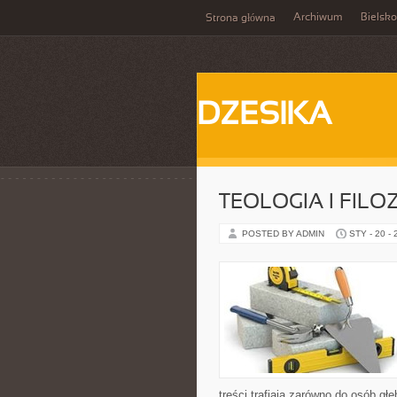
Archiwum
Bielsko
Strona główna
DZESIKA
TEOLOGIA I FIL
POSTED BY ADMIN
STY - 20 -
treści trafiają zarówno do osób gł