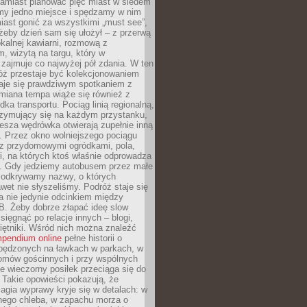
Zamiast planować pięć miast w siedem
amy jedno miejsce i spędzamy w nim
iast gonić za wszystkimi „must see”,
eby dzień sam się ułożył – z przerwą
kalnej kawiarni, rozmową z
 wizytą na targu, który w
zajmuje co najwyżej pół zdania. W ten
óż przestaje być kolekcjonowaniem
staje się prawdziwym spotkaniem z
miana tempa wiąże się również z
ka transportu. Pociąg linią regionalną,
rzymujący się na każdym przystanku,
iesza wędrówka otwierają zupełnie inną
. Przez okno wolniejszego pociągu
z przydomowymi ogródkami, pola,
i, na których ktoś właśnie odprowadza
ę. Gdy jedziemy autobusem przez małe
 odkrywamy nazwy, o których
wet nie słyszeliśmy. Podróż staje się
a nie jedynie odcinkiem między
B. Żeby dobrze złapać ideę slow
 sięgnąć po relacje innych – blogi,
iętniki. Wśród nich można znaleźć
pendium online
pełne historii o
pędzonych na ławkach w parkach, w
omów gościnnych i przy wspólnych
ie wieczorny posiłek przeciąga się do
 Takie opowieści pokazują, że
gia wyprawy kryje się w detalach: w
nego chleba, w zapachu morza o