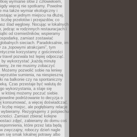
ótkiej wymianie słów z człowiekiem,
nigdy więcej nie spotkamy. Powolne
e ma także wymiar ekologiczny i
ostając w jednym miejscu na dłużej,
liczbę przelotów i przejazdów, co
asz ślad węglowy. Nocując w lokalnych
, jedząc w rodzinnych restauracjach i
ątki od rzemieślników, wspieramy
ospodarkę, zamiast zostawiać
globalnych sieciach. Paradoksalnie, im
 za „topowymi atrakcjami”, tym
entycznie korzystamy z gościnności
w travel pozwala też lepiej odpocząć.
, by wykorzystać „każdą minutę
 wiemy, że nie musimy zobaczyć
. Możemy pozwolić sobie na leniwy
 wyrzutów sumienia, na niespieszną
żki na balkonie czy na spontaniczny
zeką. Czas przestaje być walutą do
o wykorzystania, a staje się
, w której możemy poczuć siebie.
 powolne podróżowanie to decyzja o
ej konsumować, a więcej doświadczać.
liczbę miejsc, ale pogłębiamy relacje
re wybieramy. Rezygnujemy z pośpiechu
cności. Zamiast zbierać kolejne
postaci zdjęć, zabieramy do domu coś
wspomnienia, które przez lata będą
w zwyczajny, roboczy dzień nagle
m się smak lokalnej potrawy albo