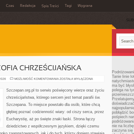
Czas
Redakcja
Tagi
Wygrana
Spis Treści
SUB
OZOFIA CHRZEŚCIJAŃSKA
Podróżowani
Tanie linie l
TEOLOGIA
 2026
MOŻLIWOŚĆ KOMENTOWANIA
ZOSTAŁA WYŁĄCZONA
natychmiast
I
ma być błys
FILOZOFIA
CHRZEŚCIJAŃSKA
polega na ty
Szczepan.org.pl to serwis poświęcony wierze oraz życiu
przemieszcz
chrześcijaństwa, którego sercem jest temat parafii św.
Przelatujemy
doświadczać
Szczepana. To miejsce powstało dla osób, które chcą
najpopularn
głębiej poznać codzienność wiary: od ciszy serca, przez
pobłądzić bo
pośpiech nar
Eucharystię, aż po święte znaki łaski. Strona łączy
podróżowania
nie na liczb
dziedzictwo z współczesnym językiem, dzięki czemu
zaczyna się 
ęboko zaangażowanych, jak i do tych, którzy dopiero stawiają