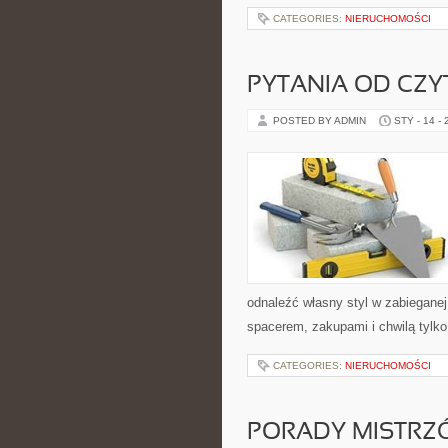
CATEGORIES:
NIERUCHOMOŚCI
PYTANIA OD CZ
POSTED BY ADMIN
STY - 14 -
odnaleźć własny styl w zabieganej
spacerem, zakupami i chwilą tylko
CATEGORIES:
NIERUCHOMOŚCI
PORADY MISTRZ