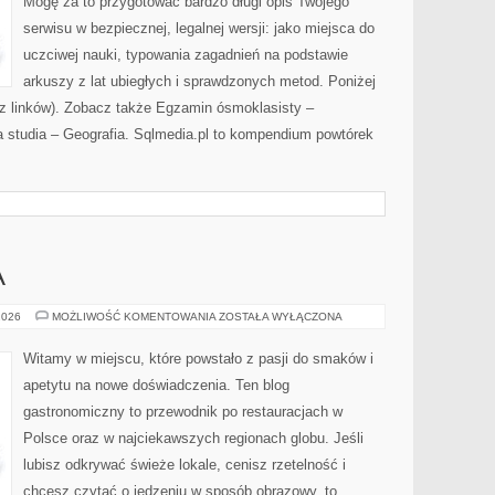
Mogę za to przygotować bardzo długi opis Twojego
serwisu w bezpiecznej, legalnej wersji: jako miejsca do
uczciwej nauki, typowania zagadnień na podstawie
arkuszy z lat ubiegłych i sprawdzonych metod. Poniżej
z linków). Zobacz także Egzamin ósmoklasisty –
studia – Geografia. Sqlmedia.pl to kompendium powtórek
A
KUCHNIA
2026
MOŻLIWOŚĆ KOMENTOWANIA
ZOSTAŁA WYŁĄCZONA
ŚWIATA
Witamy w miejscu, które powstało z pasji do smaków i
apetytu na nowe doświadczenia. Ten blog
gastronomiczny to przewodnik po restauracjach w
Polsce oraz w najciekawszych regionach globu. Jeśli
lubisz odkrywać świeże lokale, cenisz rzetelność i
chcesz czytać o jedzeniu w sposób obrazowy, to