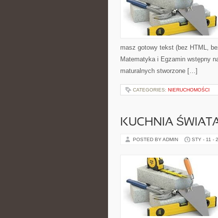
masz gotowy tekst (bez HTML, be
Matematyka i Egzamin wstępny na 
maturalnych stworzone […]
CATEGORIES:
NIERUCHOMOŚCI
KUCHNIA ŚWIAT
POSTED BY ADMIN
STY - 11 - 