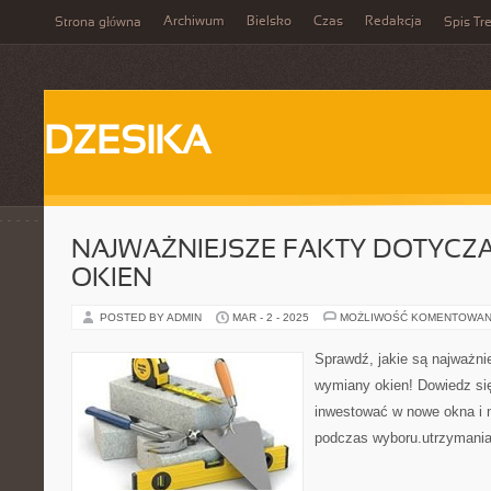
Archiwum
Bielsko
Czas
Redakcja
Strona główna
Spis Tre
DZESIKA
NAJWAŻNIEJSZE FAKTY DOTYCZ
OKIEN
POSTED BY ADMIN
MAR - 2 - 2025
MOŻLIWOŚĆ KOMENTOWAN
Sprawdź, jakie są najważni
wymiany okien! Dowiedz się
inwestować w nowe okna i 
podczas wyboru.utrzymania