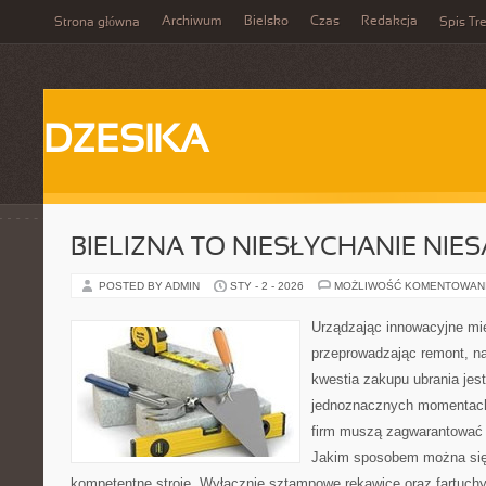
Archiwum
Bielsko
Czas
Redakcja
Strona główna
Spis Tre
DZESIKA
BIELIZNA TO NIESŁYCHANIE NIE
POSTED BY ADMIN
STY - 2 - 2026
MOŻLIWOŚĆ KOMENTOWAN
Urządzając innowacyjne mi
przeprowadzając remont, n
kwestia zakupu ubrania jes
jednoznacznych momentach 
firm muszą zagwarantować 
Jakim sposobem można się 
kompetentne stroje. Wyłącznie sztampowe rękawice oraz fartuchy