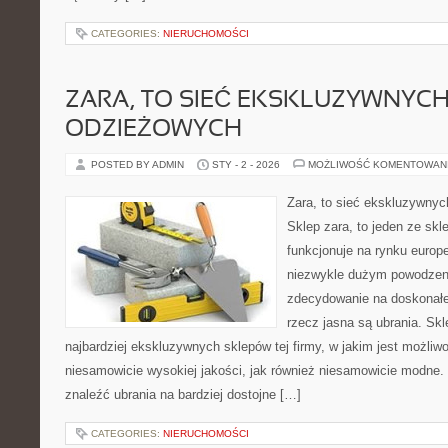
CATEGORIES:
NIERUCHOMOŚCI
ZARA, TO SIEĆ EKSKLUZYWNYC
ODZIEŻOWYCH
POSTED BY ADMIN
STY - 2 - 2026
MOŻLIWOŚĆ KOMENTOWAN
Zara, to sieć ekskluzywny
Sklep zara, to jeden ze skle
funkcjonuje na rynku europ
niezwykle dużym powodzeni
zdecydowanie na doskonałej
rzecz jasna są ubrania. Skl
najbardziej ekskluzywnych sklepów tej firmy, w jakim jest możli
niesamowicie wysokiej jakości, jak również niesamowicie modne. 
znaleźć ubrania na bardziej dostojne […]
CATEGORIES:
NIERUCHOMOŚCI