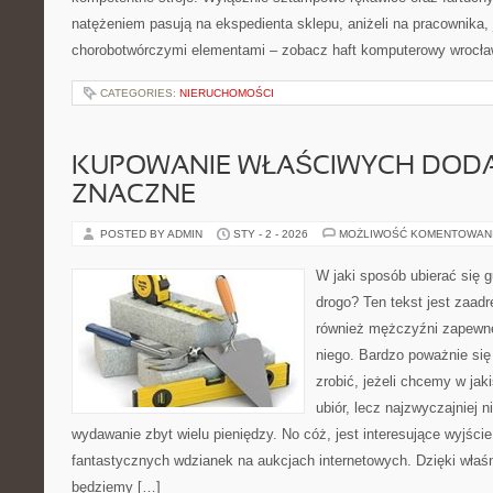
natężeniem pasują na ekspedienta sklepu, aniżeli na pracownika, 
chorobotwórczymi elementami – zobacz haft komputerowy wrocła
CATEGORIES:
NIERUCHOMOŚCI
KUPOWANIE WŁAŚCIWYCH DOD
ZNACZNE
POSTED BY ADMIN
STY - 2 - 2026
MOŻLIWOŚĆ KOMENTOWAN
W jaki sposób ubierać się g
drogo? Ten tekst jest zaad
również mężczyźni zapewne
niego. Bardzo poważnie s
zrobić, jeżeli chcemy w ja
ubiór, lecz najzwyczajniej 
wydawanie zbyt wielu pieniędzy. No cóż, jest interesujące wyjści
fantastycznych wdzianek na aukcjach internetowych. Dzięki wła
będziemy […]