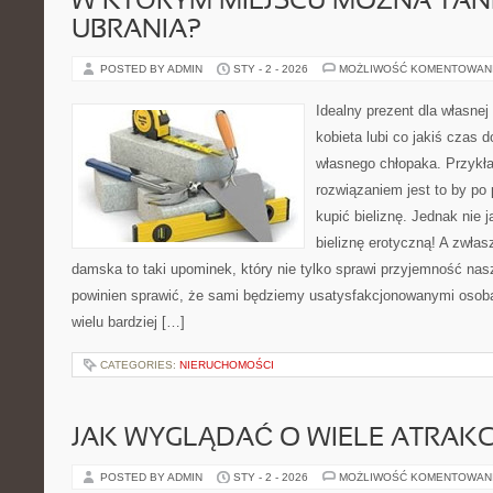
W KTÓRYM MIEJSCU MOŻNA TANI
UBRANIA?
POSTED BY ADMIN
STY - 2 - 2026
MOŻLIWOŚĆ KOMENTOWAN
Idealny prezent dla własnej
kobieta lubi co jakiś czas d
własnego chłopaka. Przykł
rozwiązaniem jest to by po p
kupić bieliznę. Jednak nie j
bieliznę erotyczną! A zwłas
damska to taki upominek, który nie tylko sprawi przyjemność nas
powinien sprawić, że sami będziemy usatysfakcjonowanymi osoba
wielu bardziej […]
CATEGORIES:
NIERUCHOMOŚCI
JAK WYGLĄDAĆ O WIELE ATRAKC
POSTED BY ADMIN
STY - 2 - 2026
MOŻLIWOŚĆ KOMENTOWAN