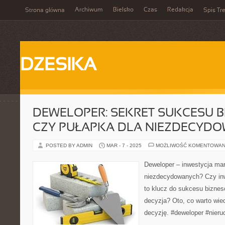
Archiwum
Bielsko
Czas
Redakcja
Strona główna
Spis Tre
DZESIKA
DEWELOPER: SEKRET SUKCESU 
CZY PUŁAPKA DLA NIEZDECYD
POSTED BY ADMIN
MAR - 7 - 2025
MOŻLIWOŚĆ KOMENTOWAN
Deweloper – inwestycja mar
niezdecydowanych? Czy in
to klucz do sukcesu bizne
decyzja? Oto, co warto wie
decyzję. #deweloper #nier