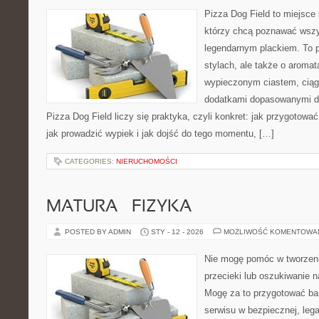
Pizza Dog Field to miejsce 
którzy chcą poznawać wszy
legendarnym plackiem. To p
stylach, ale także o aromat
wypieczonym ciastem, ciąg
dodatkami dopasowanymi do
Pizza Dog Field liczy się praktyka, czyli konkret: jak przygotować
jak prowadzić wypiek i jak dojść do tego momentu, […]
CATEGORIES:
NIERUCHOMOŚCI
MATURA – FIZYKA
POSTED BY ADMIN
STY - 12 - 2026
MOŻLIWOŚĆ KOMENTOWA
Nie mogę pomóc w tworzeniu
przecieki lub oszukiwanie 
Mogę za to przygotować bar
serwisu w bezpiecznej, lega