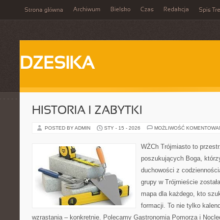
Archiwum
Bielsko
Czas
Redakcja
Strona główna
Spis Tre
DZESIKA
HISTORIA I ZABYTKI
POSTED BY ADMIN
STY - 15 - 2026
MOŻLIWOŚĆ KOMENTOWA
WŻCh Trójmiasto to przest
poszukujących Boga, którzy
duchowości z codziennością
grupy w Trójmieście został
mapa dla każdego, kto szu
formacji. To nie tylko kalen
wzrastania – konkretnie. Polecamy Gastronomia Pomorza i Nocle