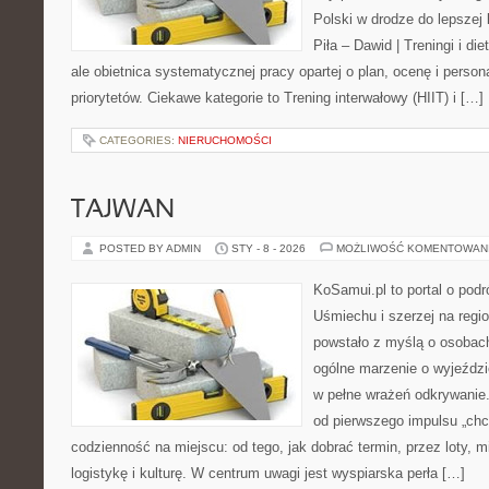
Polski w drodze do lepszej 
Piła – Dawid | Treningi i die
ale obietnica systematycznej pracy opartej o plan, ocenę i person
priorytetów. Ciekawe kategorie to Trening interwałowy (HIIT) i […]
CATEGORIES:
NIERUCHOMOŚCI
TAJWAN
POSTED BY ADMIN
STY - 8 - 2026
MOŻLIWOŚĆ KOMENTOWAN
KoSamui.pl to portal o pod
Uśmiechu i szerzej na regio
powstało z myślą o osobach
ogólne marzenie o wyjeździ
w pełne wrażeń odkrywanie.
od pierwszego impulsu „chc
codzienność na miejscu: od tego, jak dobrać termin, przez loty, m
logistykę i kulturę. W centrum uwagi jest wyspiarska perła […]