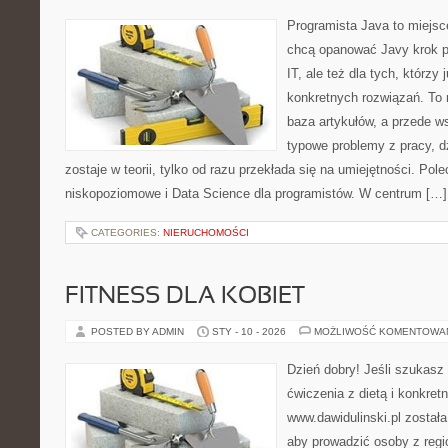
Programista Java to miejsc
chcą opanować Javy krok p
IT, ale też dla tych, którzy
konkretnych rozwiązań. To 
baza artykułów, a przede w
typowe problemy z pracy, d
zostaje w teorii, tylko od razu przekłada się na umiejętności. P
niskopoziomowe i Data Science dla programistów. W centrum […]
CATEGORIES:
NIERUCHOMOŚCI
FITNESS DLA KOBIET
POSTED BY ADMIN
STY - 10 - 2026
MOŻLIWOŚĆ KOMENTOWA
Dzień dobry! Jeśli szukasz 
ćwiczenia z dietą i konkret
www.dawidulinski.pl została
aby prowadzić osoby z regio