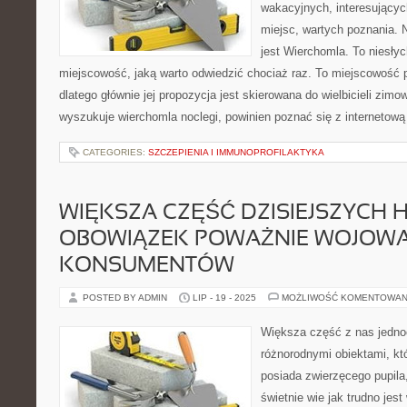
wakacyjnych, interesującyc
miejsc, wartych poznania. 
jest Wierchomla. To niesły
miejscowość, jaką warto odwiedzić chociaż raz. To miejscowość
dlatego głównie jej propozycja jest skierowana do wielbicieli zim
wyszukuje wierchomla noclegi, powinien poznać się z internetową
CATEGORIES:
SZCZEPIENIA I IMMUNOPROFILAKTYKA
WIĘKSZA CZĘŚĆ DZISIEJSZYCH 
OBOWIĄZEK POWAŻNIE WOJOW
KONSUMENTÓW
POSTED BY ADMIN
LIP - 19 - 2025
MOŻLIWOŚĆ KOMENTOWAN
Większa część z nas jedno
różnorodnymi obiektami, któ
posiada zwierzęcego pupila, 
świetnie wie jak trudno jes