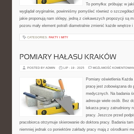
To pomyłka: próbując w jak
wyglądał oryginalnie, powinniśmy pomyśleć również o szczegółach
jakie proponują nam sklepy, jedną z ciekawszych propozycji są 
pozoru mały element potrafi diametralnie zmienić każde wnętrze 
CATEGORIES:
FAKTY I MITY
POMIARY HAŁASU KRAKÓW
POSTED BY ADMIN
LIP - 19 - 2025
MOŻLIWOŚĆ KOMENTOWAN
Pomiary oświetlenia Każda f
pracę jest zobowiązana do 
medycznych. Na badania ś
adresuje wiele osób. Bez d
lekarza pracy zatrudniony 
pracy. Jeszcze przed pod
pracobiorca otrzymuje skierowanie do doktora pracy. Badania ta
niemniej jednak co poniektóre zakłady pracy mają z ośrodkami 