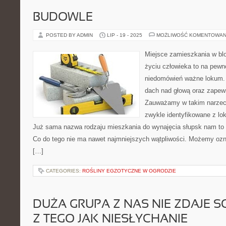
BUDOWLE
POSTED BY ADMIN
LIP - 19 - 2025
MOŻLIWOŚĆ KOMENTOWAN
Miejsce zamieszkania w bl
życiu człowieka to na pew
niedomówień ważne lokum. J
dach nad głową oraz zapew
Zauważamy w takim narzecz
zwykle identyfikowane z l
Już sama nazwa rodzaju mieszkania do wynajęcia słupsk nam to 
Co do tego nie ma nawet najmniejszych wątpliwości. Możemy ozna
[…]
CATEGORIES:
ROŚLINY EGZOTYCZNE W OGRODZIE
DUŻA GRUPA Z NAS NIE ZDAJE S
Z TEGO JAK NIESŁYCHANIE