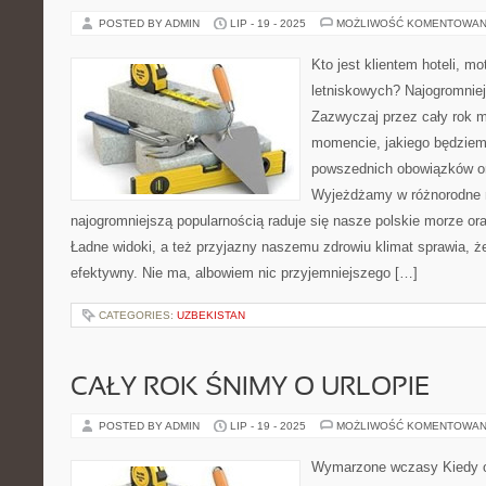
POSTED BY ADMIN
LIP - 19 - 2025
MOŻLIWOŚĆ KOMENTOWAN
Kto jest klientem hoteli, mo
letniskowych? Najogromniej
Zazwyczaj przez cały rok m
momencie, jakiego będziem
powszednich obowiązków or
Wyjeżdżamy w różnorodne m
najogromniejszą popularnością raduje się nasze polskie morze or
Ładne widoki, a też przyjazny naszemu zdrowiu klimat sprawia, ż
efektywny. Nie ma, albowiem nic przyjemniejszego […]
CATEGORIES:
UZBEKISTAN
CAŁY ROK ŚNIMY O URLOPIE
POSTED BY ADMIN
LIP - 19 - 2025
MOŻLIWOŚĆ KOMENTOWAN
Wymarzone wczasy Kiedy o