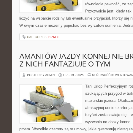
równolegle pewność, że za
Przyzwoicie jest, kiedy tak
liczyć na wsparcie rodziny lub ewentualnie przyjaciół, którzy się 
W owym czasie możemy pojechać bez wyrzutów sumienia. Jedna
CATEGORIES:
BIZNES
AMANTÓW JAZDY KONNEJ NIE BR
Z NICH FANTAZJUJE O TYM
POSTED BY ADMIN
LIP - 19 - 2025
MOŻLIWOŚĆ KOMENTOWAN
Tani Urlop Perfekcyjnym ro
szukających przygód w trak
mazurskie jeziora. Okoliczn
atrakcyjnej cenie czarter j
turyści zastanawiają się – 
wyzwania na obozy konne. 
prosta. Wszelkie czartery są to umowy, jakie gwarantują nieregula