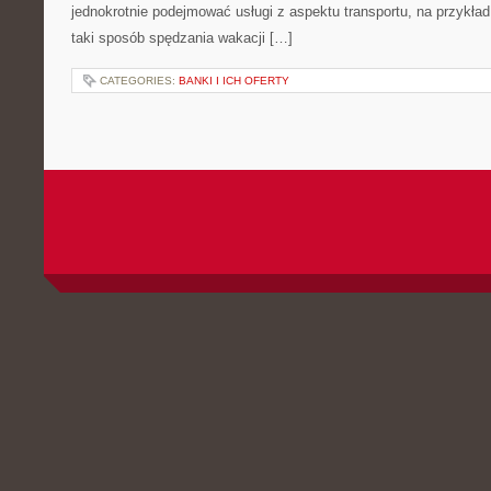
jednokrotnie podejmować usługi z aspektu transportu, na przykład 
taki sposób spędzania wakacji […]
CATEGORIES:
BANKI I ICH OFERTY