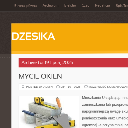
Archiwum
Bielsko
Czas
Redakcja
Strona główna
Spis Tre
DZESIKA
Archive for 19 lipca, 2025
MYCIE OKIEN
POSTED BY ADMIN
LIP - 19 - 2025
MOŻLIWOŚĆ KOMENTOWAN
Mieszkanie Urządzając inn
zamieszkania lub przeprow
najogromniejszą uwagę sku
pomieszczenia oraz umeblow
ogromnej -a przynajmniej na