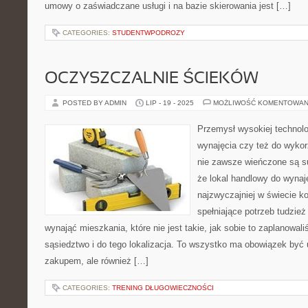
umowy o zaświadczane usługi i na bazie skierowania jest […]
CATEGORIES:
STUDENTWPODROZY
OCZYSZCZALNIE ŚCIEKÓW
POSTED BY ADMIN
LIP - 19 - 2025
MOŻLIWOŚĆ KOMENTOWAN
Przemysł wysokiej technolo
wynajęcia czy też do wykor
nie zawsze wieńczone są s
że lokal handlowy do wynaj
najzwyczajniej w świecie k
spełniające potrzeb tudzie
wynająć mieszkania, które nie jest takie, jak sobie to zaplanowali
sąsiedztwo i do tego lokalizacja. To wszystko ma obowiązek być 
zakupem, ale również […]
CATEGORIES:
TRENING DŁUGOWIECZNOŚCI