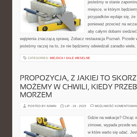
jesteśmy w stanie zapomina
miejsce, w którym będziem
przypadków wydaje się, że 
ponieważ przecież na wczas
aby całymi dobami siedzieć 
wątpienia znaczącą sprawą. Zobacz restauracja Poznań. Przede w
jesteśmy raczej na to, że nie będziemy odwiedzali zanadto wiele,
CATEGORIES:
MIEJSCA I SALE WESELNE
PROPOZYCJA, Z JAKIEJ TO SKOR
MOŻEMY W CHWILI, KIEDY PRZ
MORZEM
POSTED BY ADMIN
LIP - 19 - 2025
MOŻLIWOŚĆ KOMENTOWAN
Gdzie na wakacje? Chcąc 
zimowe, wypada przede wsz
w które warto się udać. Je