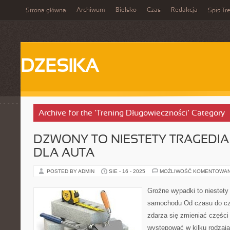
Archiwum
Bielsko
Czas
Redakcja
Strona główna
Spis Tre
DZESIKA
Archive for the ‘Trening Długowieczności’ Category
DZWONY TO NIESTETY TRAGEDI
DLA AUTA
POSTED BY ADMIN
SIE - 16 - 2025
MOŻLIWOŚĆ KOMENTOWA
Groźne wypadki to niestety 
samochodu Od czasu do c
zdarza się zmieniać częśc
występować w kilku rodzaja