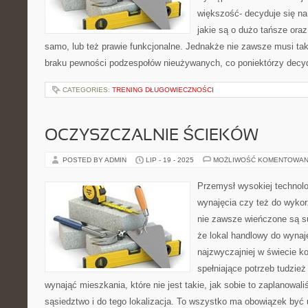
większość- decyduje się n
jakie są o dużo tańsze ora
samo, lub też prawie funkcjonalne. Jednakże nie zawsze musi tak
braku pewności podzespołów nieużywanych, co poniektórzy decyd
CATEGORIES:
TRENING DŁUGOWIECZNOŚCI
OCZYSZCZALNIE ŚCIEKÓW
POSTED BY ADMIN
LIP - 19 - 2025
MOŻLIWOŚĆ KOMENTOWAN
Przemysł wysokiej technolo
wynajęcia czy też do wykor
nie zawsze wieńczone są s
że lokal handlowy do wynaj
najzwyczajniej w świecie k
spełniające potrzeb tudzie
wynająć mieszkania, które nie jest takie, jak sobie to zaplanowali
sąsiedztwo i do tego lokalizacja. To wszystko ma obowiązek być 