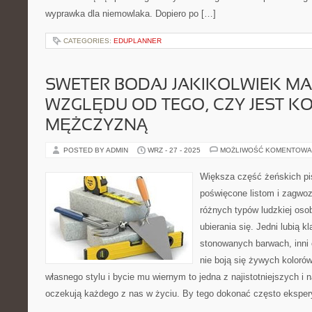
wyprawka dla niemowlaka. Dopiero po […]
CATEGORIES:
EDUPLANNER
SWETER BODAJ JAKIKOLWIEK MA
WZGLĘDU OD TEGO, CZY JEST KO
MĘŻCZYZNĄ
POSTED BY ADMIN
WRZ - 27 - 2025
MOŻLIWOŚĆ KOMENTOWA
Większa część żeńskich p
poświęcone listom i zagwoz
różnych typów ludzkiej oso
ubierania się. Jedni lubią k
stonowanych barwach, inni c
nie boją się żywych koloró
własnego stylu i bycie mu wiernym to jedna z najistotniejszych i n
oczekują każdego z nas w życiu. By tego dokonać często eksper