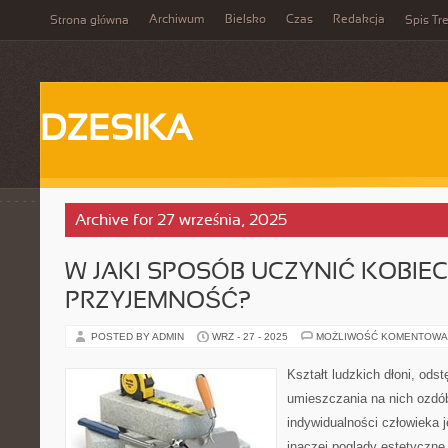
Archiwum
Bielsko
Czas
Redakcja
Strona główna
Spis Tre
DZESIKA
Archive for 27 września, 2025
W JAKI SPOSÓB UCZYNIĆ KOBIEC
PRZYJEMNOŚĆ?
POSTED BY ADMIN
WRZ - 27 - 2025
MOŻLIWOŚĆ KOMENTOWA
Kształt ludzkich dłoni, ods
umieszczania na nich ozdó
indywidualności człowieka j
inaczej poglądy estetyczne.