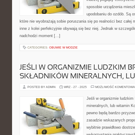
sposobie urządzenia mieszk
upodobaniu do ozdób. Są os
które nie wyobrażają sobie poruszania się po realności bez całej m
inne z kolei perfekcyjnie obywają się bez niej. Jednak w szczeg
nadchodzi moment […]
CATEGORIES:
OBUWIE W MODZIE
JEŚLI W ORGANIZMIE LUDZKIM B
SKŁADNIKÓW MINERALNYCH, LU
POSTED BY ADMIN
WRZ - 27 - 2025
MOŻLIWOŚĆ KOMENTOWA
Jeśli w organizmie ludzkim 
mineralnych, lub witamin K
pewno będą bardzo przyzwo
zasadzie wskazanych propo
wybitnie prawidłowo dostrz
wykorzystania praktycznyc