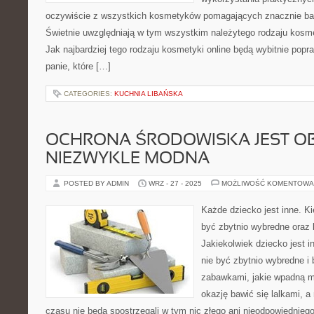
oczywiście z wszystkich kosmetyków pomagających znacznie bar
Świetnie uwzględniają w tym wszystkim należytego rodzaju kosmet
Jak najbardziej tego rodzaju kosmetyki online będą wybitnie pop
panie, które […]
CATEGORIES:
KUCHNIA LIBAŃSKA
OCHRONA ŚRODOWISKA JEST OB
NIEZWYKLE MODNA
POSTED BY ADMIN
WRZ - 27 - 2025
MOŻLIWOŚĆ KOMENTOWA
Każde dziecko jest inne. K
być zbytnio wybredne oraz 
Jakiekolwiek dziecko jest 
nie być zbytnio wybredne i 
zabawkami, jakie wpadną m
okazję bawić się lalkami, 
czasu nie będą spostrzegali w tym nic złego ani nieodpowiednieg