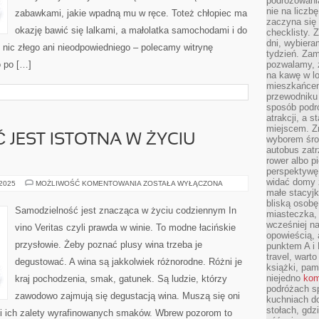
podróżowania
nie na liczb
zabawkami, jakie wpadną mu w ręce. Toteż chłopiec ma
zaczyna się 
okazję bawić się lalkami, a małolatka samochodami i do
checklisty. 
dni, wybier
 nic złego ani nieodpowiedniego – polecamy witrynę
tydzień. Zam
o po […]
pozwalamy, ż
na kawę w lo
mieszkańcem,
przewodniku 
sposób podr
atrakcji, a 
miejscem. Z
JEST ISTOTNA W ŻYCIU
wyborem środ
autobus zat
rower albo p
perspektywę
widać domy 
SAMODZIELNOŚĆ
 2025
MOŻLIWOŚĆ KOMENTOWANIA
ZOSTAŁA WYŁĄCZONA
JEST
małe stacyjk
ISTOTNA
bliską osob
W
Samodzielność jest znacząca w życiu codziennym In
miasteczka,
ŻYCIU
CODZIENNYM
wcześniej na
vino Veritas czyli prawda w winie. To modne łacińskie
opowieścią, 
przysłowie. Żeby poznać plusy wina trzeba je
punktem A i 
travel, warto
degustować. A wina są jakkolwiek różnorodne. Różni je
książki, pam
niejedno
kom
kraj pochodzenia, smak, gatunek. Są ludzie, którzy
podróżach s
zawodowo zajmują się degustacją wina. Muszą się oni
kuchniach d
stołach, gdz
ubi ich zalety wyrafinowanych smaków. Wbrew pozorom to