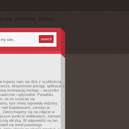
SCRIBE
FACEBOOK
TWITTER
e kojarzy nam się dziś z szybkością.
otnicze, ekspresowe pociągi, aplikacje z
ową rezerwacją noclegu – wszystko
kawiczne i optymalne. Paradoks
m, że im szybciej się
amy, tym mniej naprawdę widzimy.
 nad krajobrazami, zamiast je
. Zatrzymujemy się na zdjęcie w
iejszym punkcie widokowym, zamiast
czną uliczką. W odpowiedzi na ten
odził się trend powolnego