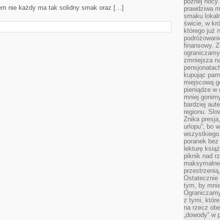
późnej nocy.
em nie każdy ma tak solidny smak oraz […]
prawdziwa ma
smaku lokal
świcie, w kr
którego już 
podróżowani
finansowy. Z
ograniczamy 
zmniejsza n
pensjonatach
kupując pami
miejscową g
pieniądze w 
mniej gonimy
bardziej aut
regionu. Slo
Znika presja
urlopu”, bo
wszystkiego
poranek bez
lekturę ksią
piknik nad r
maksymalneg
przestrzenią
Ostatecznie
tym, by mni
Ograniczamy 
z tymi, któ
na rzecz obe
„dowody” w 