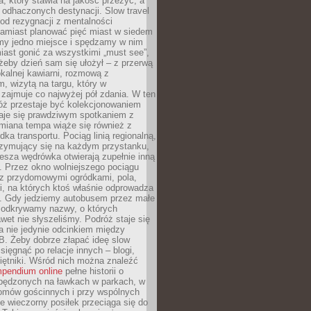
, który stawia na jakość przeżyć, a
ę odhaczonych destynacji. Slow travel
od rezygnacji z mentalności
Zamiast planować pięć miast w siedem
amy jedno miejsce i spędzamy w nim
iast gonić za wszystkimi „must see”,
eby dzień sam się ułożył – z przerwą
kalnej kawiarni, rozmową z
 wizytą na targu, który w
zajmuje co najwyżej pół zdania. W ten
óż przestaje być kolekcjonowaniem
staje się prawdziwym spotkaniem z
miana tempa wiąże się również z
ka transportu. Pociąg linią regionalną,
rzymujący się na każdym przystanku,
iesza wędrówka otwierają zupełnie inną
. Przez okno wolniejszego pociągu
z przydomowymi ogródkami, pola,
i, na których ktoś właśnie odprowadza
ę. Gdy jedziemy autobusem przez małe
 odkrywamy nazwy, o których
wet nie słyszeliśmy. Podróż staje się
a nie jedynie odcinkiem między
B. Żeby dobrze złapać ideę slow
 sięgnąć po relacje innych – blogi,
iętniki. Wśród nich można znaleźć
pendium online
pełne historii o
pędzonych na ławkach w parkach, w
omów gościnnych i przy wspólnych
ie wieczorny posiłek przeciąga się do