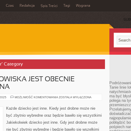
Czas
Redakcja
Tagi
Wygrana
Spis Treści
SUB
r’ Category
WISKA JEST OBECNIE
Podróżowani
DNA
Tanie linie l
natychmiast
ma być błys
OCHRONA
 2025
MOŻLIWOŚĆ KOMENTOWANIA
ZOSTAŁA WYŁĄCZONA
polega na ty
ŚRODOWISKA
JEST
przemieszcz
OBECNIE
Każde dziecko jest inne. Kiedy jest drobne może nie
Przelatujemy
NIEZWYKLE
MODNA
doświadczać
być zbytnio wybredne oraz będzie bawiło się wszystkimi
najpopularn
Jakiekolwiek dziecko jest inne. Gdy jest drobne może
pobłądzić bo
pośpiech nar
nie być zbytnio wybredne i będzie bawiło się wszelkimi