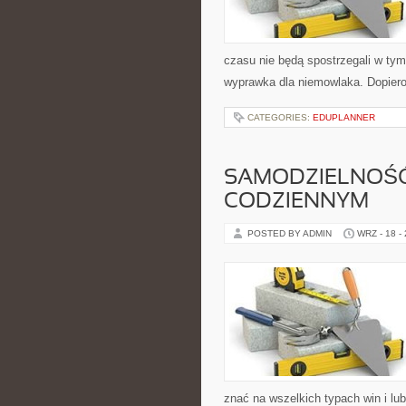
czasu nie będą spostrzegali w tym
wyprawka dla niemowlaka. Dopier
CATEGORIES:
EDUPLANNER
SAMODZIELNOŚĆ 
CODZIENNYM
POSTED BY ADMIN
WRZ - 18 -
znać na wszelkich typach win i l