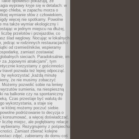
 Takie opowieści pokazują, że
gia wyprawy kryje się w detalach: w
nego chleba, w zapachu morza o
ótkiej wymianie słów z człowiekiem,
nigdy więcej nie spotkamy. Powolne
e ma także wymiar ekologiczny i
ostając w jednym miejscu na dłużej,
liczbę przelotów i przejazdów, co
asz ślad węglowy. Nocując w lokalnych
, jedząc w rodzinnych restauracjach i
ątki od rzemieślników, wspieramy
ospodarkę, zamiast zostawiać
globalnych sieciach. Paradoksalnie, im
 za „topowymi atrakcjami”, tym
entycznie korzystamy z gościnności
w travel pozwala też lepiej odpocząć.
, by wykorzystać „każdą minutę
 wiemy, że nie musimy zobaczyć
. Możemy pozwolić sobie na leniwy
 wyrzutów sumienia, na niespieszną
żki na balkonie czy na spontaniczny
zeką. Czas przestaje być walutą do
o wykorzystania, a staje się
, w której możemy poczuć siebie.
 powolne podróżowanie to decyzja o
ej konsumować, a więcej doświadczać.
liczbę miejsc, ale pogłębiamy relacje
re wybieramy. Rezygnujemy z pośpiechu
cności. Zamiast zbierać kolejne
postaci zdjęć, zabieramy do domu coś