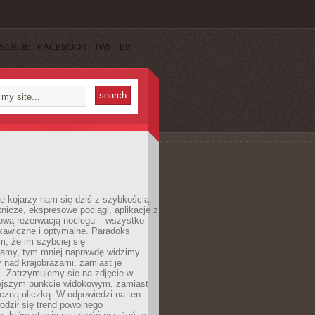
SCRIBE
FACEBOOK
TWITTER
e kojarzy nam się dziś z szybkością.
otnicze, ekspresowe pociągi, aplikacje z
ową rezerwacją noclegu – wszystko
kawiczne i optymalne. Paradoks
m, że im szybciej się
amy, tym mniej naprawdę widzimy.
 nad krajobrazami, zamiast je
. Zatrzymujemy się na zdjęcie w
iejszym punkcie widokowym, zamiast
czną uliczką. W odpowiedzi na ten
odził się trend powolnego