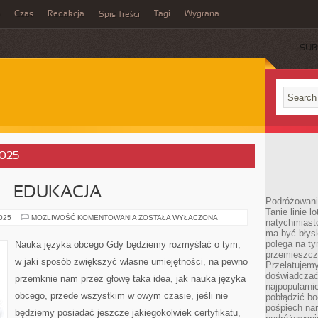
Czas
Redakcja
Tagi
Wygrana
Spis Treści
SUB
2025
 – EDUKACJA
Podróżowani
Tanie linie l
JĘZYK
2025
MOŻLIWOŚĆ KOMENTOWANIA
ZOSTAŁA WYŁĄCZONA
natychmiast
ANGIELSKI
ma być błys
–
EDUKACJA
polega na ty
Nauka języka obcego Gdy będziemy rozmyślać o tym,
przemieszcz
w jaki sposób zwiększyć własne umiejętności, na pewno
Przelatujemy
doświadczać
przemknie nam przez głowę taka idea, jak nauka języka
najpopularn
obcego, przede wszystkim w owym czasie, jeśli nie
pobłądzić bo
pośpiech nar
będziemy posiadać jeszcze jakiegokolwiek certyfikatu,