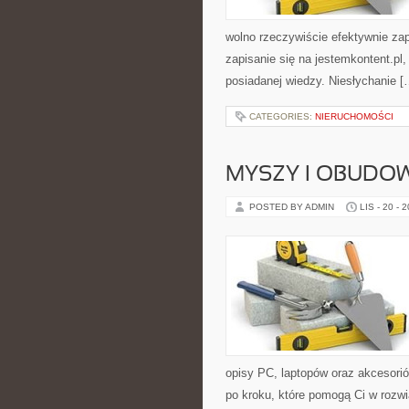
wolno rzeczywiście efektywnie zap
zapisanie się na jestemkontent.pl
posiadanej wiedzy. Niesłychanie [
CATEGORIES:
NIERUCHOMOŚCI
MYSZY I OBUDO
POSTED BY ADMIN
LIS - 20 - 
opisy PC, laptopów oraz akcesoriów
po kroku, które pomogą Ci w rozw