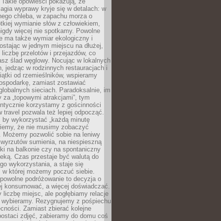
 Takie opowieści pokazują, że
gia wyprawy kryje się w detalach: w
nego chleba, w zapachu morza o
ótkiej wymianie słów z człowiekiem,
nigdy więcej nie spotkamy. Powolne
e ma także wymiar ekologiczny i
ostając w jednym miejscu na dłużej,
liczbę przelotów i przejazdów, co
asz ślad węglowy. Nocując w lokalnych
, jedząc w rodzinnych restauracjach i
ątki od rzemieślników, wspieramy
ospodarkę, zamiast zostawiać
globalnych sieciach. Paradoksalnie, im
 za „topowymi atrakcjami”, tym
entycznie korzystamy z gościnności
w travel pozwala też lepiej odpocząć.
, by wykorzystać „każdą minutę
 wiemy, że nie musimy zobaczyć
. Możemy pozwolić sobie na leniwy
 wyrzutów sumienia, na niespieszną
żki na balkonie czy na spontaniczny
zeką. Czas przestaje być walutą do
o wykorzystania, a staje się
, w której możemy poczuć siebie.
 powolne podróżowanie to decyzja o
ej konsumować, a więcej doświadczać.
liczbę miejsc, ale pogłębiamy relacje
re wybieramy. Rezygnujemy z pośpiechu
cności. Zamiast zbierać kolejne
postaci zdjęć, zabieramy do domu coś