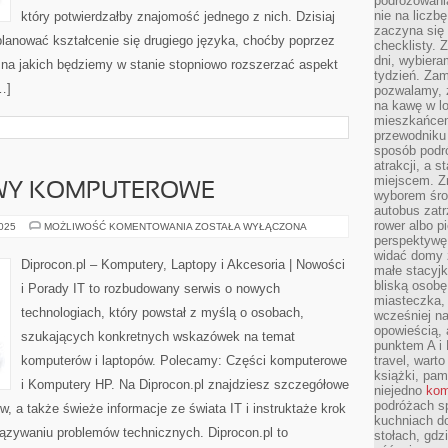
podróżowania
nie na liczb
który potwierdzałby znajomość jednego z nich. Dzisiaj
zaczyna się 
lanować kształcenie się drugiego języka, choćby poprzez
checklisty. 
dni, wybier
, na jakich będziemy w stanie stopniowo rozszerzać aspekt
tydzień. Zam
…]
pozwalamy, ż
na kawę w lo
mieszkańcem,
przewodniku 
sposób podr
atrakcji, a 
miejscem. Z
WY KOMPUTEROWE
wyborem środ
autobus zat
rower albo p
MYSZY
2025
MOŻLIWOŚĆ KOMENTOWANIA
ZOSTAŁA WYŁĄCZONA
I
perspektywę
OBUDOWY
widać domy 
KOMPUTEROWE
Diprocon.pl – Komputery, Laptopy i Akcesoria | Nowości
małe stacyjk
bliską osob
i Porady IT to rozbudowany serwis o nowych
miasteczka,
technologiach, który powstał z myślą o osobach,
wcześniej na
opowieścią, 
szukających konkretnych wskazówek na temat
punktem A i 
komputerów i laptopów. Polecamy: Części komputerowe
travel, warto
książki, pam
i Komputery HP. Na Diprocon.pl znajdziesz szczegółowe
niejedno
kom
podróżach s
, a także świeże informacje ze świata IT i instruktaże krok
kuchniach d
iązywaniu problemów technicznych. Diprocon.pl to
stołach, gdz