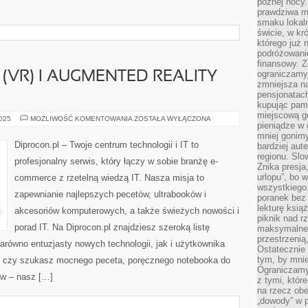
późnej nocy.
prawdziwa ma
smaku lokal
świcie, w kr
którego już 
podróżowani
finansowy. Z
ograniczamy 
 (VR) I AUGMENTED REALITY
zmniejsza n
pensjonatach
kupując pami
miejscową g
VIRTUAL
2025
MOŻLIWOŚĆ KOMENTOWANIA
ZOSTAŁA WYŁĄCZONA
pieniądze w 
REALITY
(VR)
mniej gonimy
I
Diprocon.pl – Twoje centrum technologii i IT to
bardziej aut
AUGMENTED
regionu. Slo
REALITY
profesjonalny serwis, który łączy w sobie branżę e-
(AR)
Znika presja
urlopu”, bo
commerce z rzetelną wiedzą IT. Nasza misja to
wszystkiego
zapewnianie najlepszych pecetów, ultrabooków i
poranek bez
lekturę ksią
akcesoriów komputerowych, a także świeżych nowości i
piknik nad r
porad IT. Na Diprocon.pl znajdziesz szeroką listę
maksymalneg
przestrzenią
zarówno entuzjasty nowych technologii, jak i użytkownika
Ostatecznie
tym, by mni
o, czy szukasz mocnego peceta, poręcznego notebooka do
Ograniczamy 
ów – nasz […]
z tymi, któ
na rzecz obe
„dowody” w 