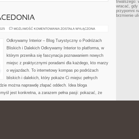
trwalszego: 
wracać, gdy 
przypomni na
brzmienie ul
ACEDONIA
PORTUGALIA
2025
MOŻLIWOŚĆ KOMENTOWANIA
ZOSTAŁA WYŁĄCZONA
I
MACEDONIA
Odkrywamy Interior – Blog Turystyczny o Podróżach
Bliskich i Dalekich Odkrywamy Interior to platforma, w
którym przenika się fascynacja poznawaniem nowych
miejsc z praktycznymi poradami dla każdego, kto marzy
o wyjazdach. To internetowy kompas po podróżach
bliskich i dalekich, który pokaże Ci miejsc pełnych
, gdzie można naprawdę złapać oddech. Idea bloga
myśl jest konkretna, a zarazem pełna pasji: pokazać, że