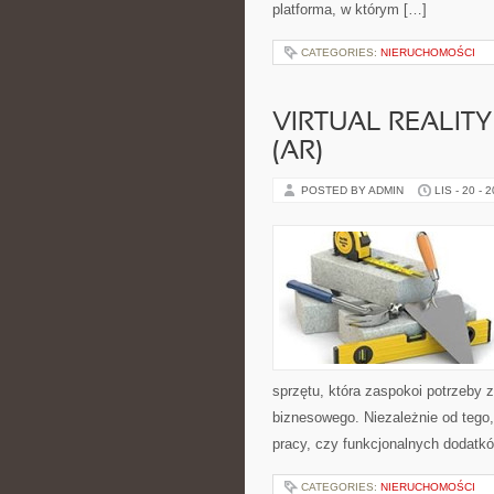
platforma, w którym […]
CATEGORIES:
NIERUCHOMOŚCI
VIRTUAL REALITY
(AR)
POSTED BY ADMIN
LIS - 20 - 
sprzętu, która zaspokoi potrzeby 
biznesowego. Niezależnie od teg
pracy, czy funkcjonalnych dodatk
CATEGORIES:
NIERUCHOMOŚCI