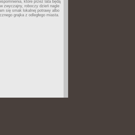
wspomnienia, które przez lata będą
w zwyczajny, roboczy dzień nagle
m się smak lokalnej potrawy albo
icznego grajka z odległego miasta.