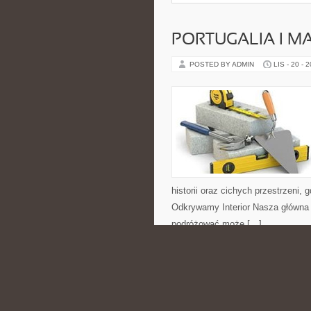
PORTUGALIA I M
POSTED BY ADMIN
LIS - 20 - 
historii oraz cichych przestrzeni
Odkrywamy Interior Nasza główna 
podróżować może […]
CATEGORIES:
NIERUCHOMOŚCI