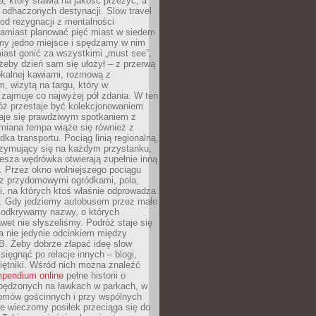
, który stawia na jakość przeżyć, a
ę odhaczonych destynacji. Slow travel
od rezygnacji z mentalności
Zamiast planować pięć miast w siedem
amy jedno miejsce i spędzamy w nim
iast gonić za wszystkimi „must see”,
eby dzień sam się ułożył – z przerwą
kalnej kawiarni, rozmową z
 wizytą na targu, który w
zajmuje co najwyżej pół zdania. W ten
óż przestaje być kolekcjonowaniem
staje się prawdziwym spotkaniem z
miana tempa wiąże się również z
ka transportu. Pociąg linią regionalną,
rzymujący się na każdym przystanku,
iesza wędrówka otwierają zupełnie inną
. Przez okno wolniejszego pociągu
z przydomowymi ogródkami, pola,
i, na których ktoś właśnie odprowadza
ę. Gdy jedziemy autobusem przez małe
 odkrywamy nazwy, o których
wet nie słyszeliśmy. Podróż staje się
a nie jedynie odcinkiem między
B. Żeby dobrze złapać ideę slow
 sięgnąć po relacje innych – blogi,
iętniki. Wśród nich można znaleźć
pendium online
pełne historii o
pędzonych na ławkach w parkach, w
omów gościnnych i przy wspólnych
ie wieczorny posiłek przeciąga się do