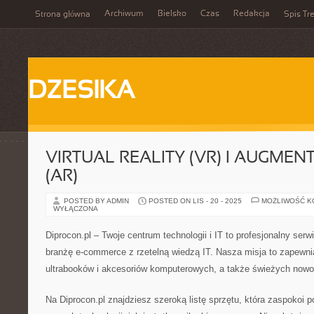
Archiwum
Bielsko
Czas
Redakcja
Strona główna
Spis Tre
DZESIKA
VIRTUAL REALITY (VR) I AUGMEN
(AR)
POSTED BY ADMIN
POSTED ON LIS - 20 - 2025
MOŻLIWOŚĆ 
WYŁĄCZONA
Diprocon.pl – Twoje centrum technologii i IT to profesjonalny serw
branżę e-commerce z rzetelną wiedzą IT. Nasza misja to zapewni
ultrabooków i akcesoriów komputerowych, a także świeżych nowośc
Na Diprocon.pl znajdziesz szeroką listę sprzętu, która zaspokoi 