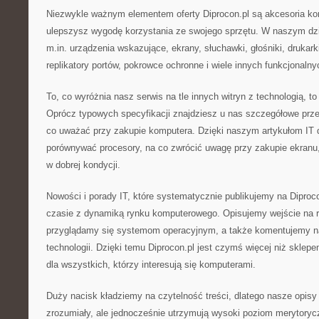
Niezwykle ważnym elementem oferty Diprocon.pl są akcesoria ko
ulepszysz wygodę korzystania ze swojego sprzętu. W naszym dzi
m.in. urządzenia wskazujące, ekrany, słuchawki, głośniki, drukarki
replikatory portów, pokrowce ochronne i wiele innych funkcjonaln
To, co wyróżnia nasz serwis na tle innych witryn z technologią, to
Oprócz typowych specyfikacji znajdziesz u nas szczegółowe prze
co uważać przy zakupie komputera. Dzięki naszym artykułom IT d
porównywać procesory, na co zwrócić uwagę przy zakupie ekranu,
w dobrej kondycji.
Nowości i porady IT, które systematycznie publikujemy na Diproc
czasie z dynamiką rynku komputerowego. Opisujemy wejście na 
przyglądamy się systemom operacyjnym, a także komentujemy n
technologii. Dzięki temu Diprocon.pl jest czymś więcej niż sklep
dla wszystkich, którzy interesują się komputerami.
Duży nacisk kładziemy na czytelność treści, dlatego nasze opis
zrozumiały, ale jednocześnie utrzymują wysoki poziom merytoryc