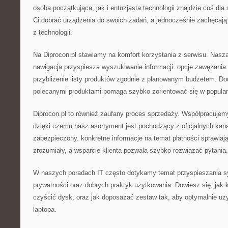
osoba początkująca, jak i entuzjasta technologii znajdzie coś dla
Ci dobrać urządzenia do swoich zadań, a jednocześnie zachęcaj
z technologii.
Na Diprocon.pl stawiamy na komfort korzystania z serwisu. Nasza 
nawigacja przyspiesza wyszukiwanie informacji. opcje zawężania
przybliżenie listy produktów zgodnie z planowanym budżetem. D
polecanymi produktami pomaga szybko zorientować się w popula
Diprocon.pl to również zaufany proces sprzedaży. Współpracuje
dzięki czemu nasz asortyment jest pochodzący z oficjalnych kan
zabezpieczony. konkretne informacje na temat płatności sprawiają
zrozumiały, a wsparcie klienta pozwala szybko rozwiązać pytania.
W naszych poradach IT często dotykamy temat przyspieszania s
prywatności oraz dobrych praktyk użytkowania. Dowiesz się, jak 
czyścić dysk, oraz jak doposażać zestaw tak, aby optymalnie uż
laptopa.