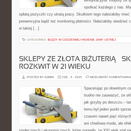
windykacyjna. Kłopoty ze 
spotkać każdego z nas. Ma
spłatą pożyczki czy utratą pracy. Skutkiem tego należałoby mieć 
prewencyjna bądź też monitoring płatności. Należałoby wiedzieć 
w takiej […]
CATEGORIES:
BŁĘDY W CODZIENNEJ HIGIENIE JAMY USTNEJ
SKLEPY ZE ZŁOTA BIŻUTERIĄ – S
ROZKWIT W 21 WIEKU
POSTED BY ADMIN
CZE - 5 - 2025
MOŻLIWOŚĆ KOMENTOWAN
Spacerując po dowolnym c
trudno nie zauważyć, że skl
jak grzyby po deszczu – t
temu był jeden punkt sprzed
czasem nawet pięć różnych
ani chwilowa moda, ale efe
społecznych i ekonomicznych, które sprawiły, że XXI wiek stał s