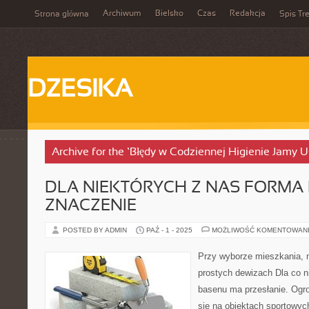
Archiwum
Bielsko
Czas
Redakcja
Strona główna
Spis Tre
DZESIKA
Archive for the ‘Błędy w Codziennej Higienie Jamy U
DLA NIEKTÓRYCH Z NAS FORMA
ZNACZENIE
POSTED BY ADMIN
PAŹ - 1 - 2025
MOŻLIWOŚĆ KOMENTOWAN
Przy wyborze mieszkania, 
prostych dewizach Dla co n
basenu ma przesłanie. Ogr
się na obiektach sportowyc