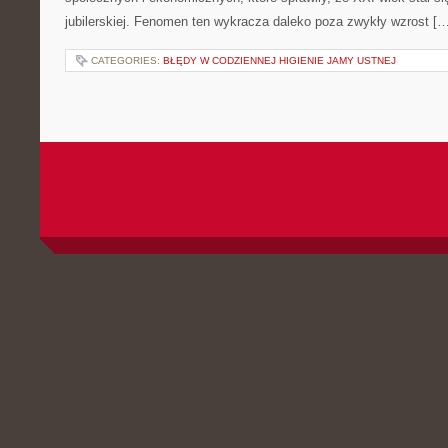
jubilerskiej. Fenomen ten wykracza daleko poza zwykły wzrost […
CATEGORIES:
BŁĘDY W CODZIENNEJ HIGIENIE JAMY USTNEJ