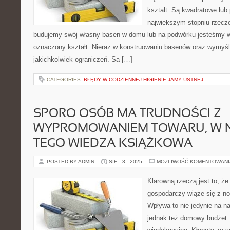
kształt. Są kwadratowe lub 
największym stopniu rzeczo
budujemy swój własny basen w domu lub na podwórku jesteśmy 
oznaczony kształt. Nieraz w konstruowaniu basenów oraz wymyśla
jakichkolwiek ograniczeń. Są […]
CATEGORIES:
BŁĘDY W CODZIENNEJ HIGIENIE JAMY USTNEJ
SPORO OSÓB MA TRUDNOŚCI Z
WYPROMOWANIEM TOWARU, W 
TEGO WIEDZA KSIĄŻKOWA
POSTED BY ADMIN
SIE - 3 - 2025
MOŻLIWOŚĆ KOMENTOWAN
Klarowną rzeczą jest to, ż
gospodarczy wiąże się z n
Wpływa to nie jedynie na n
jednak też domowy budżet. 