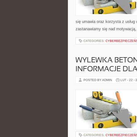
się umawia oraz korzysta z usług
zastanawiamy się nad motywacją,
CATEGORIES:
CYBERBEZPIECZEŃ
WYLEWKA BETO
INFORMACJE DL
POSTED BY ADMIN
LUT - 22 - 
CATEGORIES:
CYBERBEZPIECZEŃ