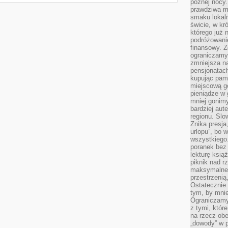
późnej nocy.
prawdziwa ma
smaku lokal
świcie, w kr
którego już 
podróżowani
finansowy. Z
ograniczamy 
zmniejsza n
pensjonatach
kupując pami
miejscową g
pieniądze w 
mniej gonimy
bardziej aut
regionu. Slo
Znika presja
urlopu”, bo
wszystkiego
poranek bez
lekturę ksią
piknik nad r
maksymalneg
przestrzenią
Ostatecznie
tym, by mni
Ograniczamy 
z tymi, któ
na rzecz obe
„dowody” w 