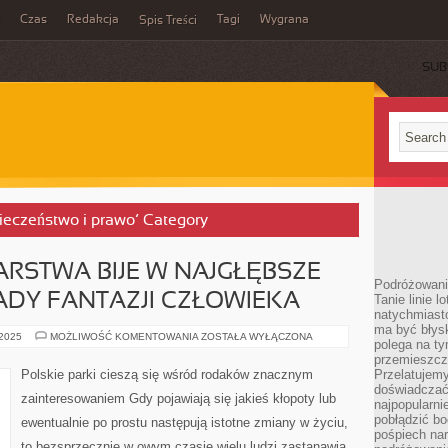
Czas
Redakcja
Tagi
Wygrana
Spis Treści
SUB
pieczeństwo i prawo’ Category
RSTWA BIJE W NAJGŁĘBSZE
Podróżowani
ŁADY FANTAZJI CZŁOWIEKA
Tanie linie l
natychmiast
ma być błys
KUNSZT
 2025
MOŻLIWOŚĆ KOMENTOWANIA
ZOSTAŁA WYŁĄCZONA
polega na ty
WRÓŻBIARSTWA
BIJE
przemieszcz
W
Polskie parki cieszą się wśród rodaków znacznym
Przelatujemy
NAJGŁĘBSZE
doświadczać
NADZIEJE
zainteresowaniem Gdy pojawiają się jakieś kłopoty lub
I
najpopularn
POKŁADY
pobłądzić bo
ewentualnie po prostu następują istotne zmiany w życiu,
FANTAZJI
pośpiech nar
CZŁOWIEKA
to bezsprzecznie w owym czasie wielu ludzi zastanawia