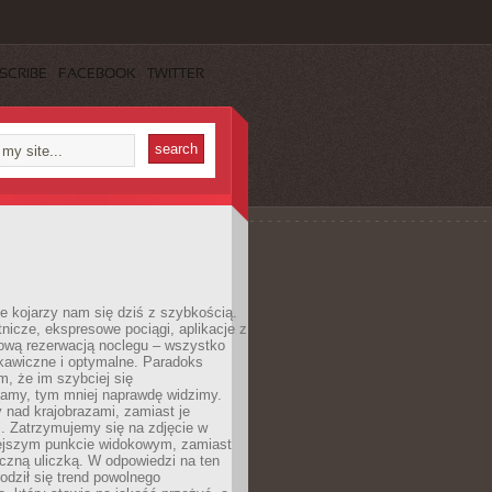
SCRIBE
FACEBOOK
TWITTER
e kojarzy nam się dziś z szybkością.
otnicze, ekspresowe pociągi, aplikacje z
ową rezerwacją noclegu – wszystko
kawiczne i optymalne. Paradoks
m, że im szybciej się
amy, tym mniej naprawdę widzimy.
 nad krajobrazami, zamiast je
. Zatrzymujemy się na zdjęcie w
iejszym punkcie widokowym, zamiast
czną uliczką. W odpowiedzi na ten
odził się trend powolnego