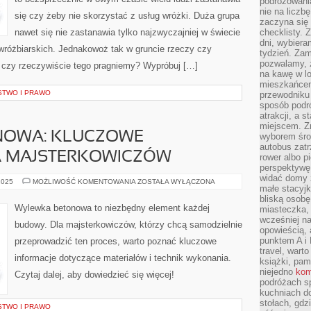
podróżowania
nie na liczb
się czy żeby nie skorzystać z usług wróżki. Duża grupa
zaczyna się 
nawet się nie zastanawia tylko najzwyczajniej w świecie
checklisty. 
dni, wybier
 wróżbiarskich. Jednakowoż tak w gruncie rzeczy czy
tydzień. Zam
pozwalamy, ż
 czy rzeczywiście tego pragniemy? Wypróbuj […]
na kawę w lo
mieszkańcem,
STWO I PRAWO
przewodniku 
sposób podr
atrakcji, a 
miejscem. Z
NOWA: KLUCZOWE
wyborem środ
autobus zat
A MAJSTERKOWICZÓW
rower albo p
perspektywę
widać domy 
WYLEWKA
2025
MOŻLIWOŚĆ KOMENTOWANIA
ZOSTAŁA WYŁĄCZONA
małe stacyjk
BETONOWA:
KLUCZOWE
bliską osob
INFORMACJE
Wylewka betonowa to niezbędny element każdej
miasteczka,
DLA
wcześniej na
MAJSTERKOWICZÓW
budowy. Dla majsterkowiczów, którzy chcą samodzielnie
opowieścią, 
punktem A i 
przeprowadzić ten proces, warto poznać kluczowe
travel, warto
informacje dotyczące materiałów i technik wykonania.
książki, pam
niejedno
kom
Czytaj dalej, aby dowiedzieć się więcej!
podróżach s
kuchniach d
stołach, gdz
STWO I PRAWO