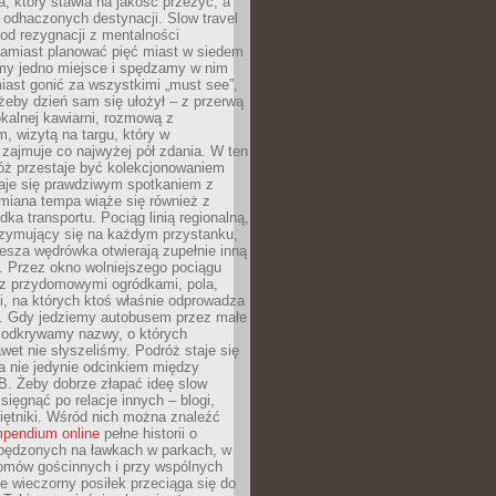
, który stawia na jakość przeżyć, a
ę odhaczonych destynacji. Slow travel
od rezygnacji z mentalności
Zamiast planować pięć miast w siedem
amy jedno miejsce i spędzamy w nim
iast gonić za wszystkimi „must see”,
eby dzień sam się ułożył – z przerwą
kalnej kawiarni, rozmową z
 wizytą na targu, który w
zajmuje co najwyżej pół zdania. W ten
óż przestaje być kolekcjonowaniem
staje się prawdziwym spotkaniem z
miana tempa wiąże się również z
ka transportu. Pociąg linią regionalną,
rzymujący się na każdym przystanku,
iesza wędrówka otwierają zupełnie inną
. Przez okno wolniejszego pociągu
z przydomowymi ogródkami, pola,
i, na których ktoś właśnie odprowadza
ę. Gdy jedziemy autobusem przez małe
 odkrywamy nazwy, o których
wet nie słyszeliśmy. Podróż staje się
a nie jedynie odcinkiem między
B. Żeby dobrze złapać ideę slow
 sięgnąć po relacje innych – blogi,
iętniki. Wśród nich można znaleźć
pendium online
pełne historii o
pędzonych na ławkach w parkach, w
omów gościnnych i przy wspólnych
ie wieczorny posiłek przeciąga się do