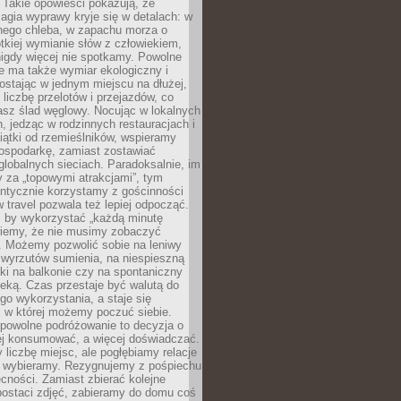
 Takie opowieści pokazują, że
gia wyprawy kryje się w detalach: w
nego chleba, w zapachu morza o
ótkiej wymianie słów z człowiekiem,
nigdy więcej nie spotkamy. Powolne
e ma także wymiar ekologiczny i
ostając w jednym miejscu na dłużej,
liczbę przelotów i przejazdów, co
asz ślad węglowy. Nocując w lokalnych
, jedząc w rodzinnych restauracjach i
ątki od rzemieślników, wspieramy
ospodarkę, zamiast zostawiać
globalnych sieciach. Paradoksalnie, im
 za „topowymi atrakcjami”, tym
entycznie korzystamy z gościnności
w travel pozwala też lepiej odpocząć.
, by wykorzystać „każdą minutę
 wiemy, że nie musimy zobaczyć
. Możemy pozwolić sobie na leniwy
 wyrzutów sumienia, na niespieszną
żki na balkonie czy na spontaniczny
zeką. Czas przestaje być walutą do
o wykorzystania, a staje się
, w której możemy poczuć siebie.
 powolne podróżowanie to decyzja o
ej konsumować, a więcej doświadczać.
liczbę miejsc, ale pogłębiamy relacje
re wybieramy. Rezygnujemy z pośpiechu
cności. Zamiast zbierać kolejne
postaci zdjęć, zabieramy do domu coś