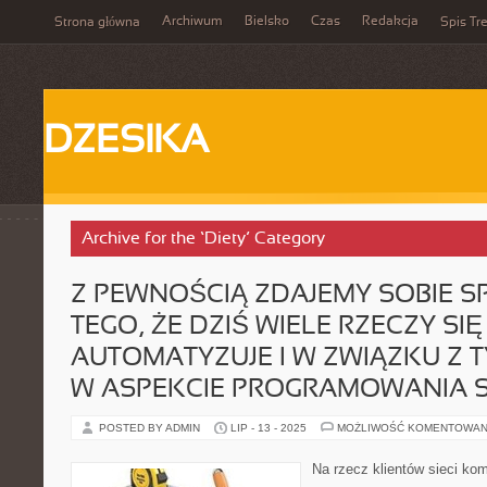
Archiwum
Bielsko
Czas
Redakcja
Strona główna
Spis Tre
DZESIKA
Archive for the ‘Diety’ Category
Z PEWNOŚCIĄ ZDAJEMY SOBIE S
TEGO, ŻE DZIŚ WIELE RZECZY SIĘ
AUTOMATYZUJE I W ZWIĄZKU Z 
W ASPEKCIE PROGRAMOWANIA 
POSTED BY ADMIN
LIP - 13 - 2025
MOŻLIWOŚĆ KOMENTOWAN
Na rzecz klientów sieci ko