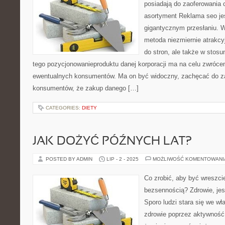
posiadają do zaoferowania 
asortyment Reklama seo jes
gigantycznym przesłaniu. W 
metoda niezmiernie atrakcy
do stron, ale także w stos
tego pozycjonowanieproduktu danej korporacji ma na celu zwrócen
ewentualnych konsumentów. Ma on być widoczny, zachęcać do z
konsumentów, że zakup danego […]
CATEGORIES:
DIETY
JAK DOŻYĆ PÓŹNYCH LAT?
POSTED BY ADMIN
LIP - 2 - 2025
MOŻLIWOŚĆ KOMENTOWAN
Co zrobić, aby być wreszci
bezsennością? Zdrowie, jes
Sporo ludzi stara się we w
zdrowie poprzez aktywność 