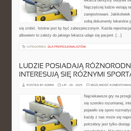
lekarza dentysty odbywa się
Najczęściej ludzie wstają r
zarejestrowani. Jakikolwiek
sobą dokumenty lekarskie p
się zrobić. Istotne jest by być zabezpieczonym. Każda rejestracj
albowiem to zależy do jakiego lekarza udaje się pacjent. […]
CATEGORIES:
DLA PROFESJONALISTÓW
LUDZIE POSIADAJĄ RÓŻNORODNE
INTERESUJĄ SIĘ RÓŻNYMI SPOR
POSTED BY ADMIN
LIP - 29 - 2025
MOŻLIWOŚĆ KOMENTOWAN
Najciekawsze gry na przegl
się szeroko rozumianej, int
pojawiło się sporo rozmaity
każdy z nas może się napr
potrzebny jest tylko dostęp 