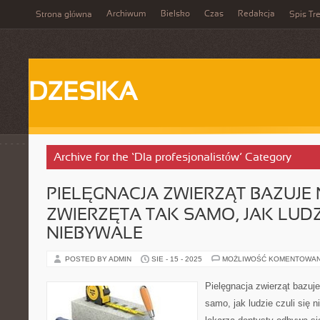
Archiwum
Bielsko
Czas
Redakcja
Strona główna
Spis Tre
DZESIKA
Archive for the ‘Dla profesjonalistów’ Category
PIELĘGNACJA ZWIERZĄT BAZUJE 
ZWIERZĘTA TAK SAMO, JAK LUDZI
NIEBYWALE
POSTED BY ADMIN
SIE - 15 - 2025
MOŻLIWOŚĆ KOMENTOWA
Pielęgnacja zwierząt bazuj
samo, jak ludzie czuli się 