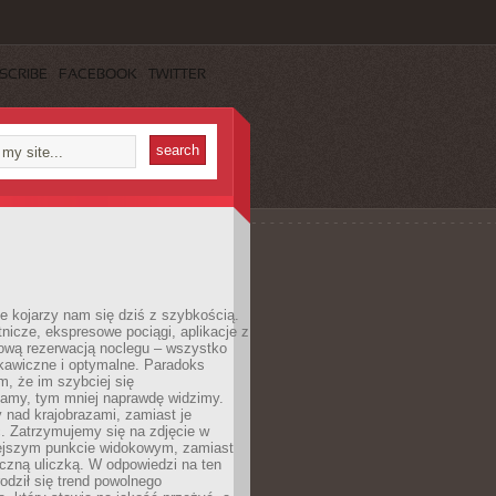
SCRIBE
FACEBOOK
TWITTER
e kojarzy nam się dziś z szybkością.
otnicze, ekspresowe pociągi, aplikacje z
ową rezerwacją noclegu – wszystko
kawiczne i optymalne. Paradoks
m, że im szybciej się
amy, tym mniej naprawdę widzimy.
 nad krajobrazami, zamiast je
. Zatrzymujemy się na zdjęcie w
iejszym punkcie widokowym, zamiast
czną uliczką. W odpowiedzi na ten
odził się trend powolnego