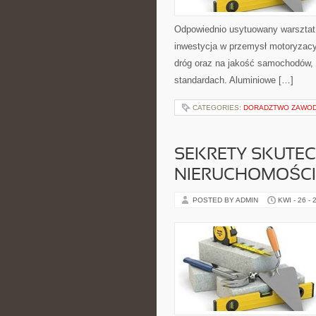
Odpowiednio usytuowany warsztat 
inwestycja w przemysł motoryzacy
dróg oraz na jakość samochodów,
standardach. Aluminiowe […]
CATEGORIES:
DORADZTWO ZAWOD
SEKRETY SKUTE
NIERUCHOMOŚCI
POSTED BY ADMIN
KWI - 26 - 