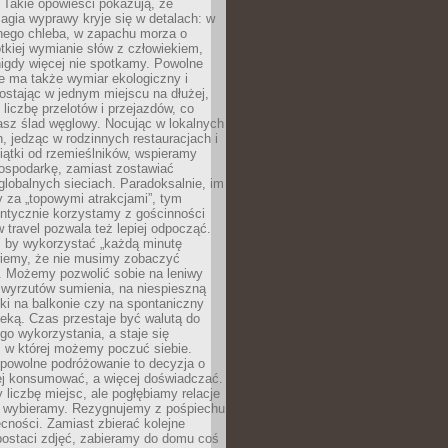
 Takie opowieści pokazują, że
gia wyprawy kryje się w detalach: w
nego chleba, w zapachu morza o
ótkiej wymianie słów z człowiekiem,
nigdy więcej nie spotkamy. Powolne
e ma także wymiar ekologiczny i
ostając w jednym miejscu na dłużej,
liczbę przelotów i przejazdów, co
asz ślad węglowy. Nocując w lokalnych
, jedząc w rodzinnych restauracjach i
ątki od rzemieślników, wspieramy
ospodarkę, zamiast zostawiać
globalnych sieciach. Paradoksalnie, im
 za „topowymi atrakcjami”, tym
entycznie korzystamy z gościnności
w travel pozwala też lepiej odpocząć.
, by wykorzystać „każdą minutę
 wiemy, że nie musimy zobaczyć
. Możemy pozwolić sobie na leniwy
 wyrzutów sumienia, na niespieszną
żki na balkonie czy na spontaniczny
zeką. Czas przestaje być walutą do
o wykorzystania, a staje się
, w której możemy poczuć siebie.
 powolne podróżowanie to decyzja o
ej konsumować, a więcej doświadczać.
liczbę miejsc, ale pogłębiamy relacje
re wybieramy. Rezygnujemy z pośpiechu
cności. Zamiast zbierać kolejne
postaci zdjęć, zabieramy do domu coś