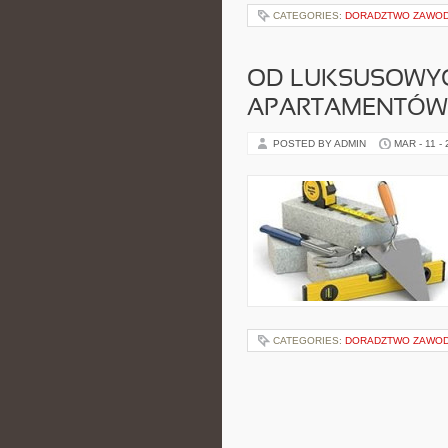
CATEGORIES:
DORADZTWO ZAWOD
OD LUKSUSOWYC
APARTAMENTÓW –
POSTED BY ADMIN
MAR - 11 -
CATEGORIES:
DORADZTWO ZAWOD