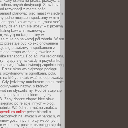
, który stawia na jakość przeżyć, a
ę odhaczonych destynacji. Slow travel
od rezygnacji z mentalności
Zamiast planować pięć miast w siedem
amy jedno miejsce i spędzamy w nim
iast gonić za wszystkimi „must see”,
eby dzień sam się ułożył – z przerwą
kalnej kawiarni, rozmową z
 wizytą na targu, który w
zajmuje co najwyżej pół zdania. W ten
óż przestaje być kolekcjonowaniem
staje się prawdziwym spotkaniem z
miana tempa wiąże się również z
ka transportu. Pociąg linią regionalną,
rzymujący się na każdym przystanku,
iesza wędrówka otwierają zupełnie inną
. Przez okno wolniejszego pociągu
z przydomowymi ogródkami, pola,
i, na których ktoś właśnie odprowadza
ę. Gdy jedziemy autobusem przez małe
 odkrywamy nazwy, o których
wet nie słyszeliśmy. Podróż staje się
a nie jedynie odcinkiem między
B. Żeby dobrze złapać ideę slow
 sięgnąć po relacje innych – blogi,
iętniki. Wśród nich można znaleźć
pendium online
pełne historii o
pędzonych na ławkach w parkach, w
omów gościnnych i przy wspólnych
ie wieczorny posiłek przeciąga się do