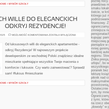
późnej nocy.
OWE I WYBÓR SZKOŁY
prawdziwa ma
smaku lokal
świcie, w kr
którego już 
H WILLE DO ELEGANCKICH
podróżowani
finansowy. Z
 ODKRYJ REZYDENCJE!
ograniczamy 
zmniejsza n
pensjonatach
OD
 2025
MOŻLIWOŚĆ KOMENTOWANIA
ZOSTAŁA WYŁĄCZONA
kupując pami
LUKSUSOWYCH
WILLE
miejscową g
DO
Od luksusowych willi do eleganckich apartamentów -
pieniądze w 
ELEGANCKICH
mniej gonimy
APARTAMENTÓW
odkryj Rezydencje! W najnowszym projekcie
–
bardziej aut
ODKRYJ
regionu. Slo
deweloperskim ze wschodniej Polski znajdziesz idealne
REZYDENCJE!
Znika presja
mieszkanie spełniające wszystkie Twoje marzenia o
urlopu”, bo
wszystkiego
komforcie i luksusie. Czy warto zainwestować? Sprawdź
poranek bez
sam! #luksus #mieszkanie
lekturę ksią
piknik nad r
maksymalneg
OWE I WYBÓR SZKOŁY
przestrzenią
Ostatecznie
tym, by mni
Ograniczamy 
z tymi, któ
na rzecz obe
„dowody” w 