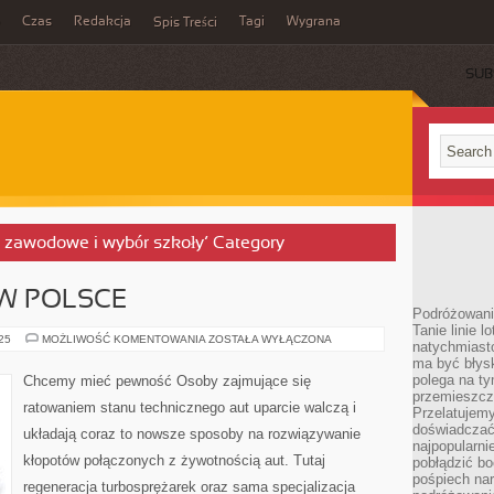
Czas
Redakcja
Tagi
Wygrana
Spis Treści
SUB
o zawodowe i wybór szkoły’ Category
W POLSCE
Podróżowani
Tanie linie l
WYRÓB
025
MOŻLIWOŚĆ KOMENTOWANIA
ZOSTAŁA WYŁĄCZONA
natychmiast
WOZÓW
ma być błys
W
POLSCE
polega na ty
Chcemy mieć pewność Osoby zajmujące się
przemieszcz
ratowaniem stanu technicznego aut uparcie walczą i
Przelatujemy
doświadczać
układają coraz to nowsze sposoby na rozwiązywanie
najpopularn
kłopotów połączonych z żywotnością aut. Tutaj
pobłądzić bo
pośpiech nar
regeneracja turbosprężarek oraz sama specjalizacja