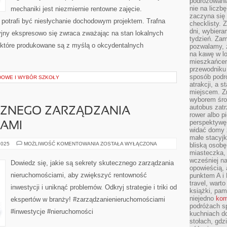
podróżowania
nie na liczb
mechaniki jest niezmiernie rentowne zajęcie.
zaczyna się 
potrafi być niesłychanie dochodowym projektem. Trafna
checklisty. 
dni, wybier
jny ekspresowo się zwraca zważając na stan lokalnych
tydzień. Zam
 które produkowane są z myślą o okcydentalnych
pozwalamy, ż
na kawę w lo
mieszkańcem,
przewodniku 
sposób podr
OWE I WYBÓR SZKOŁY
atrakcji, a 
miejscem. Z
wyborem środ
autobus zat
CZNEGO ZARZĄDZANIA
rower albo p
perspektywę
AMI
widać domy 
małe stacyjk
SEKRETY
2025
MOŻLIWOŚĆ KOMENTOWANIA
ZOSTAŁA WYŁĄCZONA
bliską osob
SKUTECZNEGO
miasteczka,
ZARZĄDZANIA
wcześniej na
NIERUCHOMOŚCIAMI
Dowiedz się, jakie są sekrety skutecznego zarządzania
opowieścią, 
nieruchomościami, aby zwiększyć rentowność
punktem A i 
travel, warto
inwestycji i uniknąć problemów. Odkryj strategie i triki od
książki, pam
niejedno
kom
ekspertów w branży! #zarządzanienieruchomościami
podróżach s
#inwestycje #nieruchomości
kuchniach d
stołach, gdz