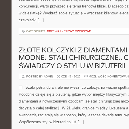
konkurencji, warto przyjrzeć się temu trendowi bliżej. Dlaczego c
w dziesiątkę? Wyobraź sobie sytuację – wręczasz klientowi elega
czekoladki […]
CATEGORIES:
DRZEWA I KRZEWY OWOCOWE
ZŁOTE KOLCZYKI Z DIAMENTAMI 
MODNEJ STALI CHIRURGICZNEJ. C
ŚWIADCZY O STYLU W BIŻUTERII
POSTED BY ADMIN
CZE - 5 - 2025
MOŻLIWOŚĆ KOMENTOWAN
Szafa pełna ubrań, ale nie wiesz, co założyć na ważne spotk
Podobnie dzieje się z biżuterią, gdzie wybór między klasycznymi
diamentami a nowoczesnymi ozdobami ze stali chirurgicznej może
decyzja o całej stylizacji. W 21 wieku granice między luksusem a
awangardą zacierają się w sposób, który jeszcze dekadę temu wy
Współczesny styl w biżuterii to już […]