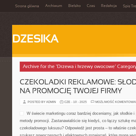
Archiwum
Bielsko
Czas
Redakcja
Strona główna
Spis Tre
DZESIKA
Archive for the ‘Drzewa i krzewy owocowe’ Categor
CZEKOLADKI REKLAMOWE: SŁOD
NA PROMOCJĘ TWOJEJ FIRMY
POSTED BY ADMIN
CZE - 10 - 2025
MOŻLIWOŚĆ KOMENTOWA
W świecie marketingu coraz bardziej doceniamy, jak słodkie
metody promocji. Zastanawialiście się kiedyś, co łączy sztukę ma
czekoladowego luksusu? Odpowiedź jest prosta – to właśnie czek
szukasz nowoczesnych i efektownych rozwiązań, które mogą wyró