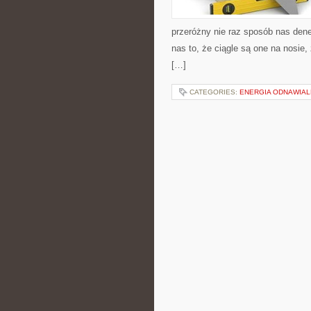
przeróżny nie raz sposób nas den
nas to, że ciągle są one na nosie
[…]
CATEGORIES:
ENERGIA ODNAWIAL