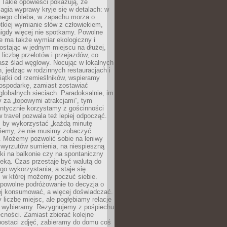
 Takie opowieści pokazują, że
gia wyprawy kryje się w detalach: w
nego chleba, w zapachu morza o
ótkiej wymianie słów z człowiekiem,
nigdy więcej nie spotkamy. Powolne
e ma także wymiar ekologiczny i
ostając w jednym miejscu na dłużej,
liczbę przelotów i przejazdów, co
asz ślad węglowy. Nocując w lokalnych
, jedząc w rodzinnych restauracjach i
ątki od rzemieślników, wspieramy
ospodarkę, zamiast zostawiać
globalnych sieciach. Paradoksalnie, im
 za „topowymi atrakcjami”, tym
entycznie korzystamy z gościnności
w travel pozwala też lepiej odpocząć.
, by wykorzystać „każdą minutę
 wiemy, że nie musimy zobaczyć
. Możemy pozwolić sobie na leniwy
 wyrzutów sumienia, na niespieszną
żki na balkonie czy na spontaniczny
zeką. Czas przestaje być walutą do
o wykorzystania, a staje się
, w której możemy poczuć siebie.
 powolne podróżowanie to decyzja o
ej konsumować, a więcej doświadczać.
liczbę miejsc, ale pogłębiamy relacje
re wybieramy. Rezygnujemy z pośpiechu
cności. Zamiast zbierać kolejne
postaci zdjęć, zabieramy do domu coś