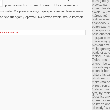
późnej nocy.
KONTAKTOWYCH
prawdziwa ma
powinniśmy trudzić się okularami, które zapewne w
smaku lokal
erwowało. Ma prawo najzwyczajniej w świecie denerwowało
świcie, w kr
którego już 
, że spostrzegamy oprawki. Na pewno zmniejsza to komfort.
podróżowani
finansowy. Z
ograniczamy 
zmniejsza n
NA NA ŚWIECIE
pensjonatach
kupując pami
miejscową g
pieniądze w 
mniej gonimy
bardziej aut
regionu. Slo
Znika presja
urlopu”, bo
wszystkiego
poranek bez
lekturę ksią
piknik nad r
maksymalneg
przestrzenią
Ostatecznie
tym, by mni
Ograniczamy 
z tymi, któ
na rzecz obe
„dowody” w 