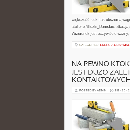
większość ludzi tak obszerną wag
atelier.pl/Bluzki_Damskie. Starają
Wizerunek jest oczywiście ważny,
CATEGORIES:
ENERGIA ODNAWIAL
NA PEWNO KTOKO
JEST DUŻO ZALE
KONTAKTOWYC
POSTED BY ADMIN
SIE - 15 - 