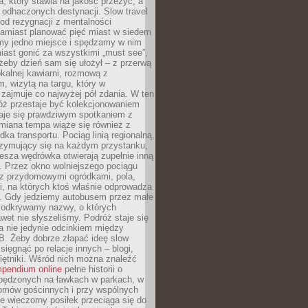
, który stawia na jakość przeżyć, a
ę odhaczonych destynacji. Slow travel
od rezygnacji z mentalności
Zamiast planować pięć miast w siedem
amy jedno miejsce i spędzamy w nim
iast gonić za wszystkimi „must see”,
eby dzień sam się ułożył – z przerwą
kalnej kawiarni, rozmową z
 wizytą na targu, który w
zajmuje co najwyżej pół zdania. W ten
óż przestaje być kolekcjonowaniem
staje się prawdziwym spotkaniem z
miana tempa wiąże się również z
ka transportu. Pociąg linią regionalną,
rzymujący się na każdym przystanku,
iesza wędrówka otwierają zupełnie inną
. Przez okno wolniejszego pociągu
z przydomowymi ogródkami, pola,
i, na których ktoś właśnie odprowadza
ę. Gdy jedziemy autobusem przez małe
 odkrywamy nazwy, o których
wet nie słyszeliśmy. Podróż staje się
a nie jedynie odcinkiem między
B. Żeby dobrze złapać ideę slow
 sięgnąć po relacje innych – blogi,
iętniki. Wśród nich można znaleźć
pendium online
pełne historii o
pędzonych na ławkach w parkach, w
omów gościnnych i przy wspólnych
ie wieczorny posiłek przeciąga się do