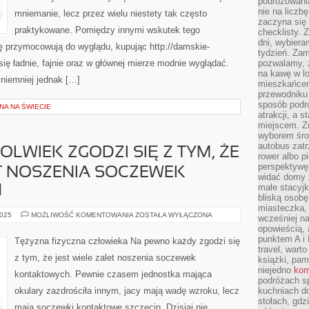
podróżowania
nie na liczb
mniemanie, lecz przez wielu niestety tak często
zaczyna się 
praktykowane. Pomiędzy innymi wskutek tego
checklisty. 
dni, wybier
ę przymocowują do wyglądu, kupując http://damskie-
tydzień. Zam
 się ładnie, fajnie oraz w głównej mierze modnie wyglądać.
pozwalamy, ż
na kawę w lo
 niemniej jednak […]
mieszkańcem,
przewodniku 
sposób podr
NA NA ŚWIECIE
atrakcji, a 
miejscem. Z
wyborem środ
autobus zat
LWIEK ZGODZI SIĘ Z TYM, ŻE
rower albo p
perspektywę
T NOSZENIA SOCZEWEK
widać domy 
małe stacyjk
H
bliską osob
miasteczka,
NA
2025
MOŻLIWOŚĆ KOMENTOWANIA
ZOSTAŁA WYŁĄCZONA
wcześniej na
PEWNO
opowieścią, 
KTOKOLWIEK
ZGODZI
punktem A i 
Tężyzna fizyczna człowieka Na pewno każdy zgodzi się
SIĘ
travel, warto
Z
z tym, że jest wiele zalet noszenia soczewek
książki, pam
TYM,
ŻE
niejedno
kom
kontaktowych. Pewnie czasem jednostka mająca
JEST
podróżach s
DUŻO
okulary zazdrościła innym, jacy mają wadę wzroku, lecz
kuchniach d
ZALET
NOSZENIA
stołach, gdz
SOCZEWEK
mają soczewki kontaktowe szczecin. Dzisiaj nie