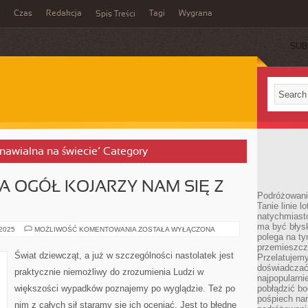
Czas
Redakcja
Tagi
Wygrana
Spis Treści
SUB
dnawialna na świecie’ Category
A OGÓŁ KOJARZY NAM SIĘ Z
Podróżowani
Tanie linie l
natychmiast
ma być błys
POJĘCIE
 2025
MOŻLIWOŚĆ KOMENTOWANIA
ZOSTAŁA WYŁĄCZONA
polega na ty
MODA
NA
przemieszcz
OGÓŁ
Świat dziewcząt, a już w szczególności nastolatek jest
Przelatujemy
KOJARZY
NAM
doświadczać
praktycznie niemożliwy do zrozumienia Ludzi w
SIĘ
najpopularn
Z
większości wypadków poznajemy po wyglądzie. Też po
pobłądzić bo
UBRANIAMI
pośpiech nar
nim z całych sił staramy się ich oceniać. Jest to błędne