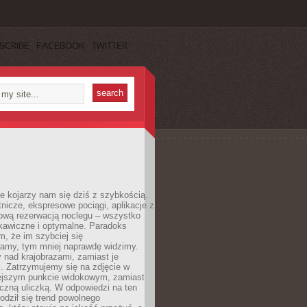
SCRIBE
FACEBOOK
TWITTER
e kojarzy nam się dziś z szybkością.
otnicze, ekspresowe pociągi, aplikacje z
ową rezerwacją noclegu – wszystko
kawiczne i optymalne. Paradoks
m, że im szybciej się
amy, tym mniej naprawdę widzimy.
 nad krajobrazami, zamiast je
. Zatrzymujemy się na zdjęcie w
iejszym punkcie widokowym, zamiast
czną uliczką. W odpowiedzi na ten
odził się trend powolnego