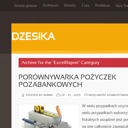
Archiwum
Bielsko
Czas
Redakcja
Strona główna
Spis Tre
DZESIKA
Archive for the ‘ExcelRaport’ Category
PORÓWNYWARKA POŻYCZEK
POZABANKOWYCH
POSTED BY ADMIN
LIP - 21 - 2025
MOŻLIWOŚĆ KOMENTOWAN
W wielu przypadkach użyc
wielu przypadkach wykorzy
fiskalnych urządzeń jest 
są one całkowicie zauważal