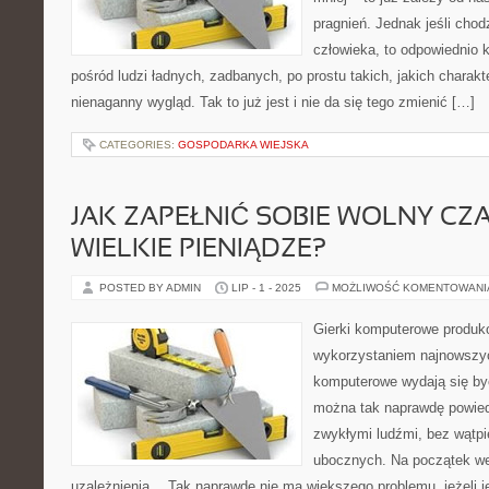
pragnień. Jednak jeśli chod
człowieka, to odpowiednio 
pośród ludzi ładnych, zadbanych, po prostu takich, jakich charakt
nienaganny wygląd. Tak to już jest i nie da się tego zmienić […]
CATEGORIES:
GOSPODARKA WIEJSKA
JAK ZAPEŁNIĆ SOBIE WOLNY CZA
WIELKIE PIENIĄDZE?
POSTED BY ADMIN
LIP - 1 - 2025
MOŻLIWOŚĆ KOMENTOWAN
Gierki komputerowe produk
wykorzystaniem najnowszyc
komputerowe wydają się być
można tak naprawdę powiedz
zwykłymi ludźmi, bez wątp
ubocznych. Na początek w
uzależnienia… Tak naprawdę nie ma większego problemu, jeżeli 