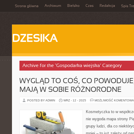
Archiwum
Bielsko
Czas
Redakcja
Strona główna
Spis Tre
DZESIKA
Archive for the ‘Gospodarka wiejska’ Category
WYGLĄD TO COŚ, CO POWODUJE,
MAJĄ W SOBIE RÓŻNORODNE
POSTED BY ADMIN
WRZ - 12 - 2025
MOŻLIWOŚĆ KOMENTOWA
Kosmetyczka to w współcz
nie wygoda mapa strony Pię
grupy ludzi, dla co niektóry
mniej – to już zależy od na