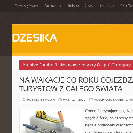
Archiwum
Bielsko
Czas
Redakcja
Strona główna
Spis Tre
DZESIKA
Archive for the ‘Luksusowe resorty & spa’ Category
NA WAKACJE CO ROKU ODJEŻDŻ
TURYSTÓW Z CAŁEGO ŚWIATA
POSTED BY ADMIN
WRZ - 15 - 2025
MOŻLIWOŚĆ KOMENTOWA
Chcąc fascynująco spędzić
spędzić ferie, należałoby z
będzie obfitowało w rozlicz
przydatną dozę odpoczynku i