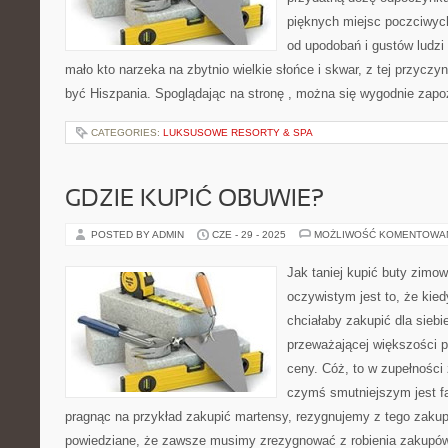
pięknych miejsc poczciwyc
od upodobań i gustów ludzi 
mało kto narzeka na zbytnio wielkie słońce i skwar, z tej przycz
być Hiszpania. Spoglądając na stronę , można się wygodnie zapo
CATEGORIES:
LUKSUSOWE RESORTY & SPA
GDZIE KUPIĆ OBUWIE?
POSTED BY ADMIN
CZE - 29 - 2025
MOŻLIWOŚĆ KOMENTOWA
Jak taniej kupić buty zim
oczywistym jest to, że kie
chciałaby zakupić dla siebie
przeważającej większości 
ceny. Cóż, to w zupełności
czymś smutniejszym jest fa
pragnąc na przykład zakupić martensy, rezygnujemy z tego zakup
powiedziane, że zawsze musimy zrezygnować z robienia zakupów