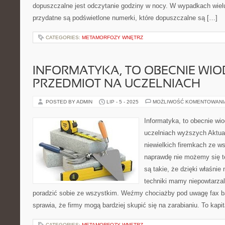
dopuszczalne jest odczytanie godziny w nocy. W wypadkach wielu 
przydatne są podświetlone numerki, które dopuszczalne są […]
CATEGORIES:
METAMORFOZY WNĘTRZ
INFORMATYKA, TO OBECNIE WI
PRZEDMIOT NA UCZELNIACH
POSTED BY ADMIN
LIP - 5 - 2025
MOŻLIWOŚĆ KOMENTOWAN
Informatyka, to obecnie wi
uczelniach wyższych Aktua
niewielkich firemkach ze ws
naprawdę nie możemy się t
są takie, że dzięki właśn
techniki mamy niepowtarzal
poradzić sobie ze wszystkim. Weźmy chociażby pod uwagę fax bą
sprawia, że firmy mogą bardziej skupić się na zarabianiu. To kapi
CATEGORIES:
METAMORFOZY WNĘTRZ