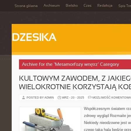
Archiwum
Bielsko
Czas
Redakcja
Strona główna
Spis Tre
DZESIKA
Archive for the ‘Metamorfozy wnętrz’ Category
KULTOWYM ZAWODEM, Z JAKIE
WIELOKROTNIE KORZYSTAJĄ KOB
POSTED BY ADMIN
WRZ - 20 - 2025
MOŻLIWOŚĆ KOMENTOWA
Współczesnym światem rząd
zdrowy wygląd Rozmaite jes
Niekiedy nieodzowne jest w
czego taka hala będzie pr