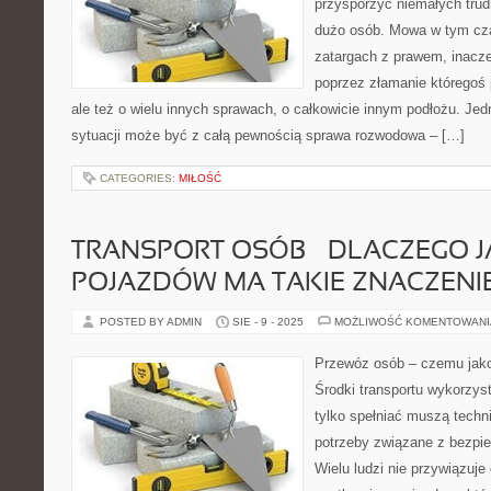
przysporzyć niemałych trudn
dużo osób. Mowa w tym czas
zatargach z prawem, inaczej
poprzez złamanie któregoś 
ale też o wielu innych sprawach, o całkowicie innym podłożu. Jed
sytuacji może być z całą pewnością sprawa rozwodowa – […]
CATEGORIES:
MIŁOŚĆ
TRANSPORT OSÓB – DLACZEGO 
POJAZDÓW MA TAKIE ZNACZENI
POSTED BY ADMIN
SIE - 9 - 2025
MOŻLIWOŚĆ KOMENTOWAN
Przewóz osób – czemu jako
Środki transportu wykorzys
tylko spełniać muszą techn
potrzeby związane z bezpi
Wielu ludzi nie przywiązuje