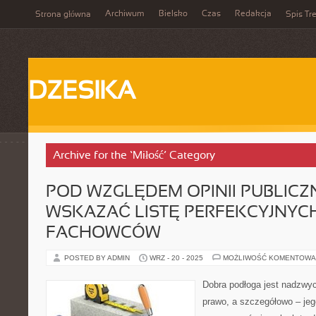
Archiwum
Bielsko
Czas
Redakcja
Strona główna
Spis Tre
DZESIKA
Archive for the ‘Miłość’ Category
POD WZGLĘDEM OPINII PUBLICZ
WSKAZAĆ LISTĘ PERFEKCYJNYC
FACHOWCÓW
POSTED BY ADMIN
WRZ - 20 - 2025
MOŻLIWOŚĆ KOMENTOWA
Dobra podłoga jest nadzwyc
prawo, a szczegółowo – jeg