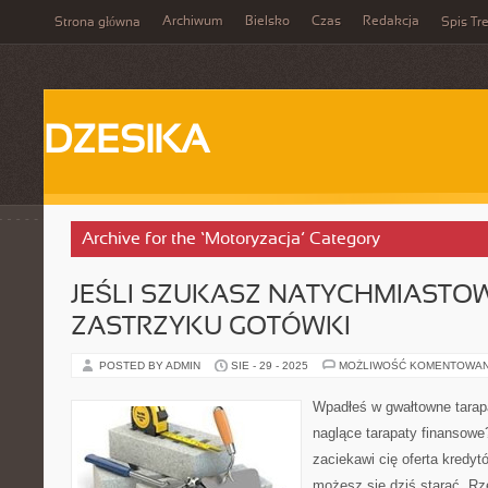
Archiwum
Bielsko
Czas
Redakcja
Strona główna
Spis Tre
DZESIKA
Archive for the ‘Motoryzacja’ Category
JEŚLI SZUKASZ NATYCHMIASTO
ZASTRZYKU GOTÓWKI
POSTED BY ADMIN
SIE - 29 - 2025
MOŻLIWOŚĆ KOMENTOWA
Wpadłeś w gwałtowne tarap
naglące tarapaty finansowe
zaciekawi cię oferta kredyt
możesz się dziś starać. Rz