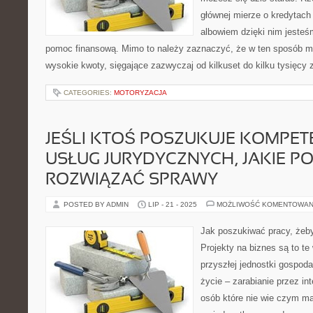
głównej mierze o kredytach
albowiem dzięki nim jesteś
pomoc finansową. Mimo to należy zaznaczyć, że w ten sposób m
wysokie kwoty, sięgające zazwyczaj od kilkuset do kilku tysięcy 
CATEGORIES:
MOTORYZACJA
JEŚLI KTOŚ POSZUKUJE KOMPE
USŁUG JURYDYCZNYCH, JAKIE 
ROZWIĄZAĆ SPRAWY
POSTED BY ADMIN
LIP - 21 - 2025
MOŻLIWOŚĆ KOMENTOWAN
Jak poszukiwać pracy, żeb
Projekty na biznes są to te
przyszłej jednostki gospod
życie – zarabianie przez int
osób które nie wie czym ma