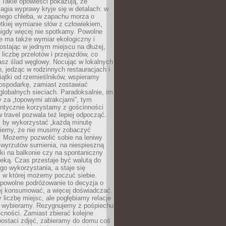
 Takie opowieści pokazują, że
gia wyprawy kryje się w detalach: w
nego chleba, w zapachu morza o
ótkiej wymianie słów z człowiekiem,
nigdy więcej nie spotkamy. Powolne
e ma także wymiar ekologiczny i
ostając w jednym miejscu na dłużej,
liczbę przelotów i przejazdów, co
asz ślad węglowy. Nocując w lokalnych
, jedząc w rodzinnych restauracjach i
ątki od rzemieślników, wspieramy
ospodarkę, zamiast zostawiać
globalnych sieciach. Paradoksalnie, im
 za „topowymi atrakcjami”, tym
entycznie korzystamy z gościnności
w travel pozwala też lepiej odpocząć.
, by wykorzystać „każdą minutę
 wiemy, że nie musimy zobaczyć
. Możemy pozwolić sobie na leniwy
 wyrzutów sumienia, na niespieszną
żki na balkonie czy na spontaniczny
zeką. Czas przestaje być walutą do
o wykorzystania, a staje się
, w której możemy poczuć siebie.
 powolne podróżowanie to decyzja o
ej konsumować, a więcej doświadczać.
liczbę miejsc, ale pogłębiamy relacje
re wybieramy. Rezygnujemy z pośpiechu
cności. Zamiast zbierać kolejne
postaci zdjęć, zabieramy do domu coś