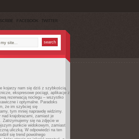
SCRIBE
FACEBOOK
TWITTER
e kojarzy nam się dziś z szybkością.
otnicze, ekspresowe pociągi, aplikacje z
ową rezerwacją noclegu – wszystko
kawiczne i optymalne. Paradoks
m, że im szybciej się
amy, tym mniej naprawdę widzimy.
 nad krajobrazami, zamiast je
. Zatrzymujemy się na zdjęcie w
iejszym punkcie widokowym, zamiast
czną uliczką. W odpowiedzi na ten
odził się trend powolnego