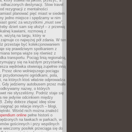
, który stawia na jakość przeżyć, a
ę odhaczonych destynacji. Slow travel
od rezygnacji z mentalności
Zamiast planować pięć miast w siedem
amy jedno miejsce i spędzamy w nim
iast gonić za wszystkimi „must see”,
eby dzień sam się ułożył – z przerwą
kalnej kawiarni, rozmową z
 wizytą na targu, który w
zajmuje co najwyżej pół zdania. W ten
óż przestaje być kolekcjonowaniem
staje się prawdziwym spotkaniem z
miana tempa wiąże się również z
ka transportu. Pociąg linią regionalną,
rzymujący się na każdym przystanku,
iesza wędrówka otwierają zupełnie inną
. Przez okno wolniejszego pociągu
z przydomowymi ogródkami, pola,
i, na których ktoś właśnie odprowadza
ę. Gdy jedziemy autobusem przez małe
 odkrywamy nazwy, o których
wet nie słyszeliśmy. Podróż staje się
a nie jedynie odcinkiem między
B. Żeby dobrze złapać ideę slow
 sięgnąć po relacje innych – blogi,
iętniki. Wśród nich można znaleźć
pendium online
pełne historii o
pędzonych na ławkach w parkach, w
omów gościnnych i przy wspólnych
ie wieczorny posiłek przeciąga się do