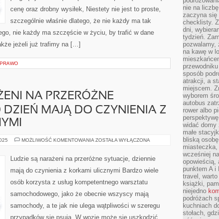
podróżowania
nie na liczb
cenę oraz drobny wysiłek, Niestety nie jest to proste,
zaczyna się 
szczególnie właśnie dlatego, że nie każdy ma tak
checklisty. 
dni, wybier
tego, nie każdy ma szczęście w życiu, by trafić w dane
tydzień. Zam
że jeżeli już trafimy na […]
pozwalamy, ż
na kawę w lo
mieszkańcem,
I PRAWO
przewodniku 
sposób podr
atrakcji, a 
miejscem. Z
ŻENI NA PRZERÓŻNE
wyborem środ
autobus zat
 DZIEŃ MAJĄ DO CZYNIENIA Z
rower albo p
perspektywę
NYMI
widać domy 
małe stacyjk
bliską osob
LUDZIE
2025
MOŻLIWOŚĆ KOMENTOWANIA
ZOSTAŁA WYŁĄCZONA
SĄ
miasteczka,
NARAŻENI
wcześniej na
NA
Ludzie są narażeni na przeróżne sytuacje, dziennie
opowieścią, 
PRZERÓŻNE
SYTUACJE,
punktem A i 
mają do czynienia z korkami ulicznymi Bardzo wiele
NA
travel, warto
CO
osób korzysta z usług kompetentnego warsztatu
DZIEŃ
książki, pam
MAJĄ
niejedno
kom
samochodowego, jako że obecnie wszyscy mają
DO
podróżach s
CZYNIENIA
Z
samochody, a te jak nie ulega wątpliwości w szeregu
kuchniach d
KORKAMI
stołach, gdz
ULICZNYMI
przypadków się psują. W wozie może się uszkodzić