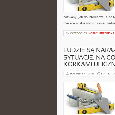
nazwany „łeb do interesów”, a do 
miejsce w słusznym czasie. Jednak
CATEGORIES:
NORMY, PRZEPISY 
LUDZIE SĄ NARA
SYTUACJE, NA CO
KORKAMI ULICZ
POSTED BY ADMIN
LIP - 31 - 