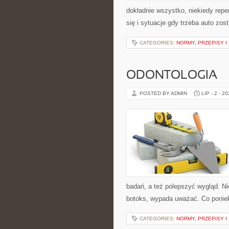
dokładnie wszystko, niekiedy reper
się i sytuacje gdy trzeba auto zos
CATEGORIES:
NORMY, PRZEPISY 
ODONTOLOGIA
POSTED BY ADMIN
LIP - 2 - 2
badań, a też polepszyć wygląd. Ni
botoks, wypada uważać. Co poniek
CATEGORIES:
NORMY, PRZEPISY 