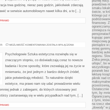
późnej nocy.
prawdziwa ma
acja trwa godzinę, nieraz parę godzin, jakkolwiek zdarzają
smaku lokal
tawić w serwisie automobilowym nawet kilka dni, a to […]
świcie, w kr
którego już 
podróżowani
I PRAWO
finansowy. Z
ograniczamy 
zmniejsza n
pensjonatach
kupując pami
miejscową g
pieniądze w 
ODONTOLOGIA
025
MOŻLIWOŚĆ KOMENTOWANIA
ZOSTAŁA WYŁĄCZONA
mniej gonimy
bardziej aut
Psychologowie Sztuka estetyczna rozwinęła się w
regionu. Slo
Znika presja
znaczącym stopniu, co doświadczają coraz to nowsze
urlopu”, bo
badania i liczne sposoby, które zezwalają jej na życie w
wszystkiego
poranek bez
mniemaniu, że jest jednym z bardzo dobrych źródeł,
lekturę ksią
jakie potwierdzają młodość. To naturalnie dzięki
piknik nad r
maksymalneg
estetyce, ma prawo nam się udać prowadzenie wielu
przestrzenią
Ostatecznie
emniej jednak z zabiegami, do których stosowany jest
tym, by mni
tórzy zastanawiają się w wielu przypadkach nad tym, […]
Ograniczamy 
z tymi, któ
na rzecz obe
I PRAWO
„dowody” w 