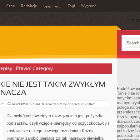
Czas
Redakcja
Tagi
Wygrana
Spis Treści
SUB
zepisy i Prawo’ Category
KIE NIE JEST TAKIM ZWYKŁYM
Podróżowani
ZNACZA
Tanie linie l
natychmiast
ma być błys
OBUWIE
025
MOŻLIWOŚĆ KOMENTOWANIA
ZOSTAŁA WYŁĄCZONA
polega na ty
PIŁKARSKIE
NIE
przemieszcz
JEST
Dla niektórych świetnym rozwiązaniem jest pożyczka
Przelatujemy
TAKIM
ZWYKŁYM
doświadczać
pod zastaw, czyli wzięcie pieniędzy od pożyczkodawcy i
OBUWIEM.
najpopularn
NIE
zostawienie u niego pewnego przedmiotu Każdy
pobłądzić bo
OZNACZA
pośpiech nar
pragnąłby zarobić pieniądz za tak naprawdę niewielką