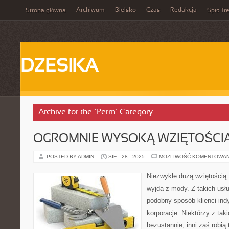
Archiwum
Bielsko
Czas
Redakcja
Strona główna
Spis Tre
DZESIKA
Archive for the ‘Perm’ Category
OGROMNIE WYSOKĄ WZIĘTOŚCI
POSTED BY ADMIN
SIE - 28 - 2025
MOŻLIWOŚĆ KOMENTOWA
Niezwykle dużą wziętością 
wyjdą z mody. Z takich usł
podobny sposób klienci indy
korporacje. Niektórzy z tak
bezustannie, inni zaś robią