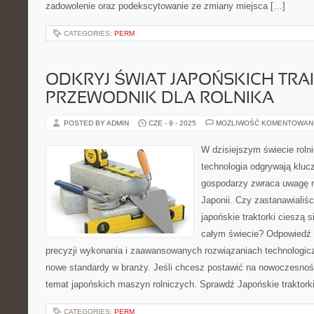
zadowolenie oraz podekscytowanie ze zmiany miejsca […]
CATEGORIES:
PERM
ODKRYJ ŚWIAT JAPOŃSKICH TR
PRZEWODNIK DLA ROLNIKA
POSTED BY ADMIN
CZE - 9 - 2025
MOŻLIWOŚĆ KOMENTOWAN
W dzisiejszym świecie rolni
technologia odgrywają klucz
gospodarzy zwraca uwagę n
Japonii. Czy zastanawialiśc
japońskie traktorki cieszą 
całym świecie? Odpowiedź 
precyzji wykonania i zaawansowanych rozwiązaniach technologic
nowe standardy w branży. Jeśli chcesz postawić na nowoczesność 
temat japońskich maszyn rolniczych. Sprawdź Japońskie traktorki
CATEGORIES:
PERM