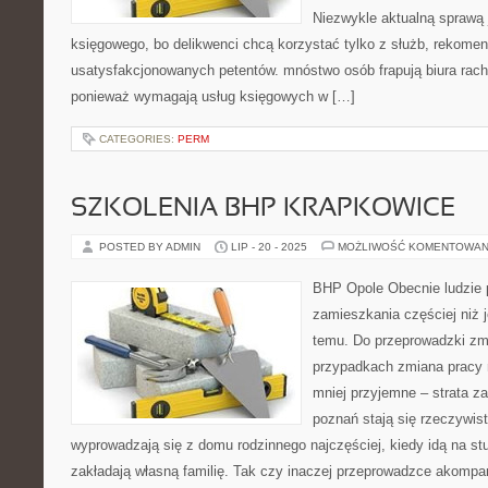
Niezwykle aktualną sprawą 
księgowego, bo delikwenci chcą korzystać tylko z służb, rekom
usatysfakcjonowanych petentów. mnóstwo osób frapują biura ra
ponieważ wymagają usług księgowych w […]
CATEGORIES:
PERM
SZKOLENIA BHP KRAPKOWICE
POSTED BY ADMIN
LIP - 20 - 2025
MOŻLIWOŚĆ KOMENTOWAN
BHP Opole Obecnie ludzie 
zamieszkania częściej niż j
temu. Do przeprowadzki zm
przypadkach zmiana pracy n
mniej przyjemne – strata za
poznań stają się rzeczywist
wyprowadzają się z domu rodzinnego najczęściej, kiedy idą na st
zakładają własną familię. Tak czy inaczej przeprowadzce akompa