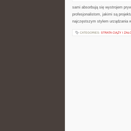
sami absorbują się wystrojem pryw
profesjonalistom, jakimi są proje
najczęstszym stylem urządzania w
CATEGORIES:
STRATA CIĄŻY I ŻA