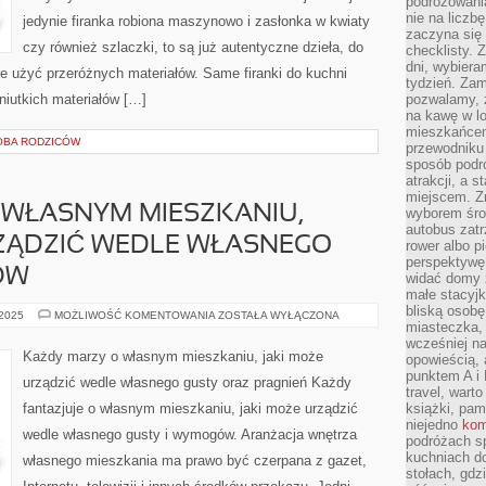
podróżowania
nie na liczb
jedynie firanka robiona maszynowo i zasłonka w kwiaty
zaczyna się 
czy również szlaczki, to są już autentyczne dzieła, do
checklisty. 
dni, wybier
e użyć przeróżnych materiałów. Same firanki do kuchni
tydzień. Zam
niutkich materiałów […]
pozwalamy, ż
na kawę w lo
mieszkańcem,
ŁOBA RODZICÓW
przewodniku 
sposób podr
atrakcji, a 
miejscem. Z
 WŁASNYM MIESZKANIU,
wyborem środ
autobus zat
ZĄDZIĆ WEDLE WŁASNEGO
rower albo p
perspektywę
ÓW
widać domy 
małe stacyjk
bliską osob
KAŻDY
 2025
MOŻLIWOŚĆ KOMENTOWANIA
ZOSTAŁA WYŁĄCZONA
miasteczka,
MARZY
O
wcześniej na
WŁASNYM
Każdy marzy o własnym mieszkaniu, jaki może
opowieścią, 
MIESZKANIU,
KTÓRY
punktem A i 
urządzić wedle własnego gusty oraz pragnień Każdy
MOŻE
travel, warto
URZĄDZIĆ
fantazjuje o własnym mieszkaniu, jaki może urządzić
książki, pam
WEDLE
WŁASNEGO
niejedno
kom
wedle własnego gusty i wymogów. Aranżacja wnętrza
GUSTY
podróżach s
I
kuchniach d
WYMOGÓW
własnego mieszkania ma prawo być czerpana z gazet,
stołach, gdz