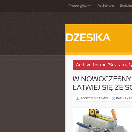
Archiwum
Bielsko
Strona główna
DZESIKA
Archive for the ‘Strata cią
W NOWOCZESNYC
ŁATWIEJ SIĘ ZE
POSTED BY ADMIN
PAŹ - 3 - 2