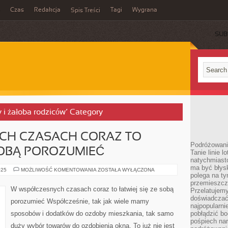
Czas
Redakcja
Tagi
Wygrana
Spis Treści
SUB
ży i żałoba rodziców’ Category
H CZASACH CORAZ TO
Podróżowani
 SOBĄ POROZUMIEĆ
Tanie linie l
natychmiast
ma być błys
W
025
MOŻLIWOŚĆ KOMENTOWANIA
ZOSTAŁA WYŁĄCZONA
polega na ty
NOWOCZESNYCH
CZASACH
przemieszcz
CORAZ
W współczesnych czasach coraz to łatwiej się ze sobą
Przelatujemy
TO
ŁATWIEJ
doświadczać
porozumieć Współcześnie, tak jak wiele mamy
SIĘ
najpopularn
ZE
sposobów i dodatków do ozdoby mieszkania, tak samo
pobłądzić bo
SOBĄ
POROZUMIEĆ
pośpiech nar
duży wybór towarów do ozdobienia okna. To już nie jest