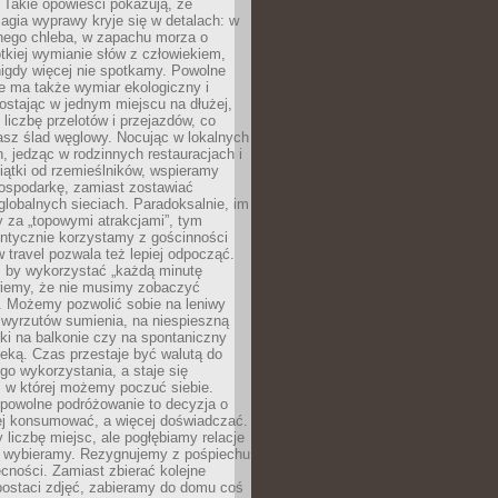
 Takie opowieści pokazują, że
gia wyprawy kryje się w detalach: w
nego chleba, w zapachu morza o
ótkiej wymianie słów z człowiekiem,
nigdy więcej nie spotkamy. Powolne
e ma także wymiar ekologiczny i
ostając w jednym miejscu na dłużej,
liczbę przelotów i przejazdów, co
asz ślad węglowy. Nocując w lokalnych
, jedząc w rodzinnych restauracjach i
ątki od rzemieślników, wspieramy
ospodarkę, zamiast zostawiać
globalnych sieciach. Paradoksalnie, im
 za „topowymi atrakcjami”, tym
entycznie korzystamy z gościnności
w travel pozwala też lepiej odpocząć.
, by wykorzystać „każdą minutę
 wiemy, że nie musimy zobaczyć
. Możemy pozwolić sobie na leniwy
 wyrzutów sumienia, na niespieszną
żki na balkonie czy na spontaniczny
zeką. Czas przestaje być walutą do
o wykorzystania, a staje się
, w której możemy poczuć siebie.
 powolne podróżowanie to decyzja o
ej konsumować, a więcej doświadczać.
liczbę miejsc, ale pogłębiamy relacje
re wybieramy. Rezygnujemy z pośpiechu
cności. Zamiast zbierać kolejne
postaci zdjęć, zabieramy do domu coś