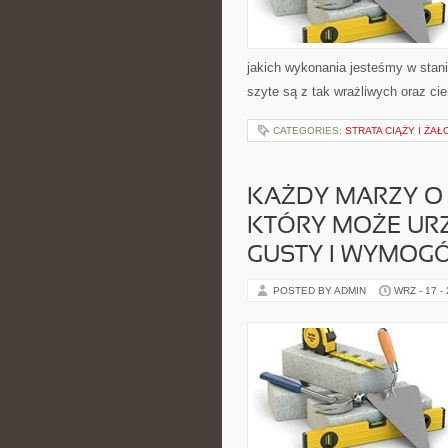
jakich wykonania jesteśmy w stani
szyte są z tak wrażliwych oraz cie
CATEGORIES:
STRATA CIĄŻY I ŻA
KAŻDY MARZY O
KTÓRY MOŻE UR
GUSTY I WYMOG
POSTED BY ADMIN
WRZ - 17 -