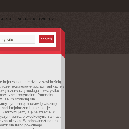
SCRIBE
FACEBOOK
TWITTER
e kojarzy nam się dziś z szybkością.
otnicze, ekspresowe pociągi, aplikacje z
ową rezerwacją noclegu – wszystko
kawiczne i optymalne. Paradoks
m, że im szybciej się
amy, tym mniej naprawdę widzimy.
 nad krajobrazami, zamiast je
. Zatrzymujemy się na zdjęcie w
iejszym punkcie widokowym, zamiast
czną uliczką. W odpowiedzi na ten
odził się trend powolnego