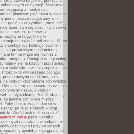
, który stawia na jakość przeżyć, a
ę odhaczonych destynacji. Slow travel
od rezygnacji z mentalności
Zamiast planować pięć miast w siedem
amy jedno miejsce i spędzamy w nim
iast gonić za wszystkimi „must see”,
eby dzień sam się ułożył – z przerwą
kalnej kawiarni, rozmową z
 wizytą na targu, który w
zajmuje co najwyżej pół zdania. W ten
óż przestaje być kolekcjonowaniem
staje się prawdziwym spotkaniem z
miana tempa wiąże się również z
ka transportu. Pociąg linią regionalną,
rzymujący się na każdym przystanku,
iesza wędrówka otwierają zupełnie inną
. Przez okno wolniejszego pociągu
z przydomowymi ogródkami, pola,
i, na których ktoś właśnie odprowadza
ę. Gdy jedziemy autobusem przez małe
 odkrywamy nazwy, o których
wet nie słyszeliśmy. Podróż staje się
a nie jedynie odcinkiem między
B. Żeby dobrze złapać ideę slow
 sięgnąć po relacje innych – blogi,
iętniki. Wśród nich można znaleźć
pendium online
pełne historii o
pędzonych na ławkach w parkach, w
omów gościnnych i przy wspólnych
ie wieczorny posiłek przeciąga się do