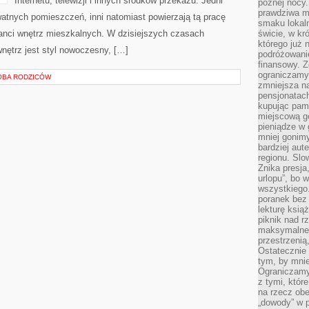
Internetu, telewizji i innych środków przekazu. Jedni
późnej nocy.
prawdziwa ma
atnych pomieszczeń, inni natomiast powierzają tą pracę
smaku lokal
ktanci wnętrz mieszkalnych. W dzisiejszych czasach
świcie, w kr
którego już 
nętrz jest styl nowoczesny, […]
podróżowani
finansowy. Z
ograniczamy 
ŁOBA RODZICÓW
zmniejsza n
pensjonatach
kupując pami
miejscową g
pieniądze w 
mniej gonimy
bardziej aut
regionu. Slo
Znika presja
urlopu”, bo
wszystkiego
poranek bez
lekturę ksią
piknik nad r
maksymalneg
przestrzenią
Ostatecznie
tym, by mni
Ograniczamy 
z tymi, któ
na rzecz obe
„dowody” w 