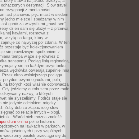
, który stawia na jakość przeżyć, a
ę odhaczonych destynacji. Slow travel
od rezygnacji z mentalności
Zamiast planować pięć miast w siedem
amy jedno miejsce i spędzamy w nim
iast gonić za wszystkimi „must see”,
eby dzień sam się ułożył – z przerwą
kalnej kawiarni, rozmową z
 wizytą na targu, który w
zajmuje co najwyżej pół zdania. W ten
óż przestaje być kolekcjonowaniem
staje się prawdziwym spotkaniem z
miana tempa wiąże się również z
ka transportu. Pociąg linią regionalną,
rzymujący się na każdym przystanku,
iesza wędrówka otwierają zupełnie inną
. Przez okno wolniejszego pociągu
z przydomowymi ogródkami, pola,
i, na których ktoś właśnie odprowadza
ę. Gdy jedziemy autobusem przez małe
 odkrywamy nazwy, o których
wet nie słyszeliśmy. Podróż staje się
a nie jedynie odcinkiem między
B. Żeby dobrze złapać ideę slow
 sięgnąć po relacje innych – blogi,
iętniki. Wśród nich można znaleźć
pendium online
pełne historii o
pędzonych na ławkach w parkach, w
omów gościnnych i przy wspólnych
ie wieczorny posiłek przeciąga się do