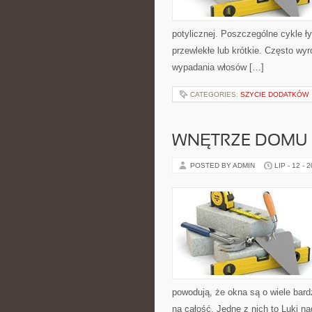
potylicznej. Poszczególne cykle ł
przewlekłe lub krótkie. Często wy
wypadania włosów […]
CATEGORIES:
SZYCIE DODATKÓW
WNĘTRZE DOMU
POSTED BY ADMIN
LIP - 12 - 
powodują, że okna są o wiele bard
na całość. Jedne z nich to Luki na