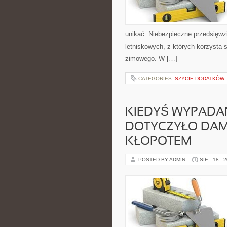
unikać. Niebezpieczne przedsięw
letniskowych, z których korzysta s
zimowego. W […]
CATEGORIES:
SZYCIE DODATKÓW
KIEDYŚ WYPADA
DOTYCZYŁO DAMY,
KŁOPOTEM
POSTED BY ADMIN
SIE - 18 - 