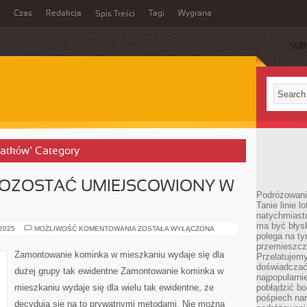
Czas
Redakcja
Tagi
Wygrana
Spis Treści
SUB
datków’ Category
POZOSTAĆ UMIEJSCOWIONY W
Podróżowani
Tanie linie l
natychmiast
ma być błys
KOMINEK
 2025
MOŻLIWOŚĆ KOMENTOWANIA
ZOSTAŁA WYŁĄCZONA
polega na ty
MUSI
POZOSTAĆ
przemieszcz
UMIEJSCOWIONY
Zamontowanie kominka w mieszkaniu wydaje się dla
Przelatujemy
W
TAKIM
doświadczać
dużej grupy tak ewidentne Zamontowanie kominka w
MIEJSCU
najpopularn
mieszkaniu wydaje się dla wielu tak ewidentne, że
pobłądzić bo
pośpiech nar
decydują się na to prywatnymi metodami. Nie można