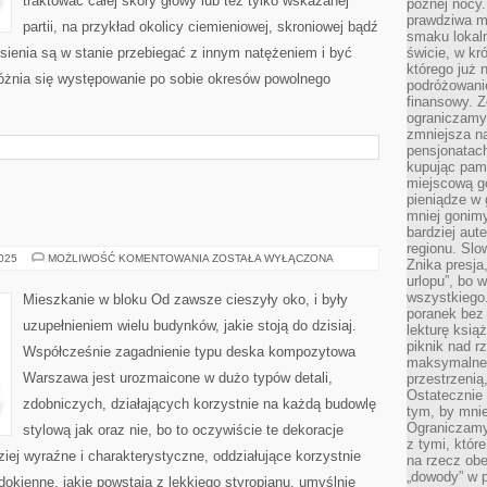
traktować całej skóry głowy lub też tylko wskazanej
późnej nocy.
prawdziwa ma
partii, na przykład okolicy ciemieniowej, skroniowej bądź
smaku lokal
ysienia są w stanie przebiegać z innym natężeniem i być
świcie, w kr
którego już 
różnia się występowanie po sobie okresów powolnego
podróżowani
finansowy. Z
ograniczamy 
zmniejsza n
pensjonatach
kupując pami
miejscową g
pieniądze w 
mniej gonimy
bardziej aut
regionu. Slo
WNĘTRZE
2025
MOŻLIWOŚĆ KOMENTOWANIA
ZOSTAŁA WYŁĄCZONA
Znika presja
DOMU
urlopu”, bo
wszystkiego
Mieszkanie w bloku Od zawsze cieszyły oko, i były
poranek bez
uzupełnieniem wielu budynków, jakie stoją do dzisiaj.
lekturę ksią
piknik nad r
Współcześnie zagadnienie typu deska kompozytowa
maksymalneg
Warszawa jest urozmaicone w dużo typów detali,
przestrzenią
Ostatecznie
zdobniczych, działających korzystnie na każdą budowlę
tym, by mni
Ograniczamy 
stylową jak oraz nie, bo to oczywiście te dekoracje
z tymi, któ
ziej wyraźne i charakterystyczne, oddziałujące korzystnie
na rzecz obe
„dowody” w 
dokienne, jakie powstają z lekkiego styropianu, umyślnie