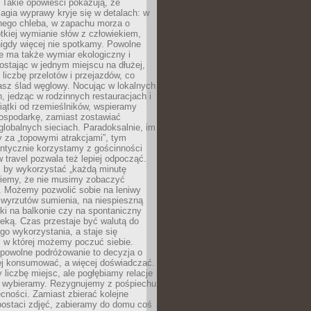
 Takie opowieści pokazują, że
gia wyprawy kryje się w detalach: w
nego chleba, w zapachu morza o
ótkiej wymianie słów z człowiekiem,
nigdy więcej nie spotkamy. Powolne
e ma także wymiar ekologiczny i
ostając w jednym miejscu na dłużej,
liczbę przelotów i przejazdów, co
asz ślad węglowy. Nocując w lokalnych
, jedząc w rodzinnych restauracjach i
ątki od rzemieślników, wspieramy
ospodarkę, zamiast zostawiać
globalnych sieciach. Paradoksalnie, im
 za „topowymi atrakcjami”, tym
entycznie korzystamy z gościnności
w travel pozwala też lepiej odpocząć.
, by wykorzystać „każdą minutę
 wiemy, że nie musimy zobaczyć
. Możemy pozwolić sobie na leniwy
 wyrzutów sumienia, na niespieszną
żki na balkonie czy na spontaniczny
zeką. Czas przestaje być walutą do
o wykorzystania, a staje się
, w której możemy poczuć siebie.
 powolne podróżowanie to decyzja o
ej konsumować, a więcej doświadczać.
liczbę miejsc, ale pogłębiamy relacje
re wybieramy. Rezygnujemy z pośpiechu
cności. Zamiast zbierać kolejne
postaci zdjęć, zabieramy do domu coś