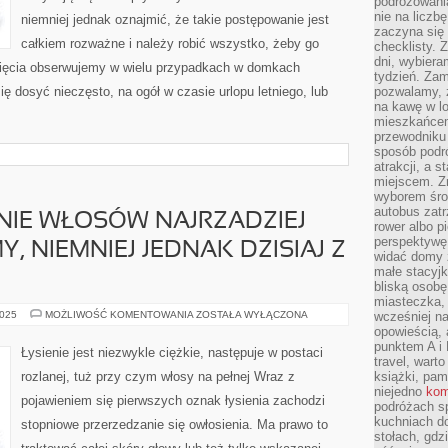
podróżowania
nie na liczb
niemniej jednak oznajmić, że takie postępowanie jest
zaczyna się 
całkiem rozważne i należy robić wszystko, żeby go
checklisty. 
dni, wybier
zięcia obserwujemy w wielu przypadkach w domkach
tydzień. Zam
ię dosyć nieczęsto, na ogół w czasie urlopu letniego, lub
pozwalamy, ż
na kawę w lo
mieszkańcem,
przewodniku 
sposób podr
atrakcji, a 
miejscem. Z
wyborem środ
autobus zat
NIE WŁOSÓW NAJRZADZIEJ
rower albo p
perspektywę
 NIEMNIEJ JEDNAK DZISIAJ Z
widać domy 
małe stacyjk
bliską osob
miasteczka,
KIEDYŚ
2025
MOŻLIWOŚĆ KOMENTOWANIA
ZOSTAŁA WYŁĄCZONA
wcześniej na
WYPADANIE
opowieścią, 
WŁOSÓW
punktem A i 
NAJRZADZIEJ
Łysienie jest niezwykle ciężkie, następuje w postaci
DOTYCZYŁO
travel, warto
DAMY,
rozlanej, tuż przy czym włosy na pełnej Wraz z
książki, pam
NIEMNIEJ
niejedno
kom
JEDNAK
pojawieniem się pierwszych oznak łysienia zachodzi
DZISIAJ
podróżach s
Z
kuchniach d
stopniowe przerzedzanie się owłosienia. Ma prawo to
KŁOPOTEM
stołach, gdz