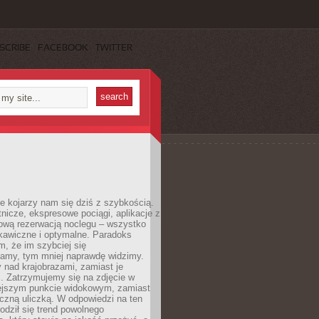
SCRIBE
FACEBOOK
TWITTER
e kojarzy nam się dziś z szybkością.
otnicze, ekspresowe pociągi, aplikacje z
ową rezerwacją noclegu – wszystko
kawiczne i optymalne. Paradoks
m, że im szybciej się
amy, tym mniej naprawdę widzimy.
 nad krajobrazami, zamiast je
. Zatrzymujemy się na zdjęcie w
iejszym punkcie widokowym, zamiast
czną uliczką. W odpowiedzi na ten
odził się trend powolnego