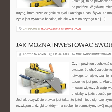
kosztują, to na pewno wart
na podróże. W głównej mie
rutynę, która przecież gości w życiu każdego z nas. Bywa, że m
życie jest wyraźnie banalne, nic się w nim należytego nie […]
CATEGORIES:
TŁUMACZENIA I INTERPRETACJE
JAK MOŻNA INWESTOWAĆ SWOJE
POSTED BY ADMIN
LIP - 8 - 2025
MOŻLIWOŚĆ KOMENTOWAN
Czym powinien cechować s
uwadze, że choć zarobienie
łatwego, to najzwyczajniej 
także nie jest proste. Akur
miewać większych wątpliwoś
chciałby w jakiś sposób p
Jednak oczywiście prawda jest taka, że jeżeli nieco się rozejrzym
rozwiązania, dzięki to którym na spokojnie pomnożymy swój mają