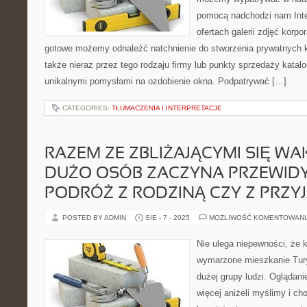
pomocą nadchodzi nam Inte
ofertach galerii zdjęć korpo
gotowe możemy odnaleźć natchnienie do stworzenia prywatnych
także nieraz przez tego rodzaju firmy lub punkty sprzedaży katal
unikalnymi pomysłami na ozdobienie okna. Podpatrywać […]
CATEGORIES:
TŁUMACZENIA I INTERPRETACJE
RAZEM ZE ZBLIŻAJĄCYMI SIĘ WA
DUŻO OSÓB ZACZYNA PRZEWID
PODRÓŻ Z RODZINĄ CZY Z PRZY
POSTED BY ADMIN
SIE - 7 - 2025
MOŻLIWOŚĆ KOMENTOWAN
Nie ulega niepewności, że 
wymarzone mieszkanie Tur
dużej grupy ludzi. Oglądan
więcej aniżeli myślimy i ch