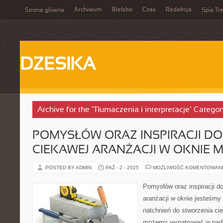
Archiwum
Bielsko
Czas
Redakcja
Strona główna
Spis Tre
DZESIKA
Archive for the ‘Tłumaczenia i interpretacje’ Categor
POMYSŁÓW ORAZ INSPIRACJI D
CIEKAWEJ ARANŻACJI W OKNIE 
POSTED BY ADMIN
PAŹ - 2 - 2025
MOŻLIWOŚĆ KOMENTOWAN
Pomysłów oraz inspiracji do
aranżacji w oknie jesteśmy
natchnień do stworzenia cie
możemy wypatrywać w nadz