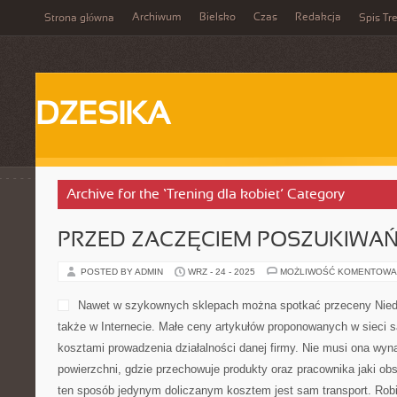
Archiwum
Bielsko
Czas
Redakcja
Strona główna
Spis Tre
DZESIKA
Archive for the ‘Trening dla kobiet’ Category
PRZED ZACZĘCIEM POSZUKIWA
POSTED BY ADMIN
WRZ - 24 - 2025
MOŻLIWOŚĆ KOMENTOWA
Nawet w szykownych sklepach można spotkać przeceny Nied
także w Internecie. Małe ceny artykułów proponowanych w sieci
kosztami prowadzenia działalności danej firmy. Nie musi ona wyn
powierzchni, gdzie przechowuje produkty oraz pracownika jaki ob
ten sposób jedynym doliczanym kosztem jest sam transport. Robi