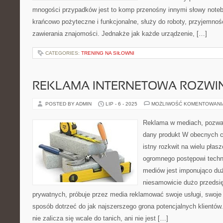
mnogości przypadków jest to komp przenośny innymi słowy noteb
krańcowo pożyteczne i funkcjonalne, służy do roboty, przyjemnośc
zawierania znajomości. Jednakże jak każde urządzenie, […]
CATEGORIES:
TRENING NA SIŁOWNI
REKLAMA INTERNETOWA ROZWIN
POSTED BY ADMIN
LIP - 6 - 2025
MOŻLIWOŚĆ KOMENTOWAN
Reklama w mediach, pozwa
dany produkt W obecnych 
istny rozkwit na wielu płas
ogromnego postępowi techn
mediów jest imponująco duż
niesamowicie dużo przedsięb
prywatnych, próbuje przez media reklamować swoje usługi, swoje 
sposób dotrzeć do jak najszerszego grona potencjalnych klientó
nie zalicza się wcale do tanich, ani nie jest […]