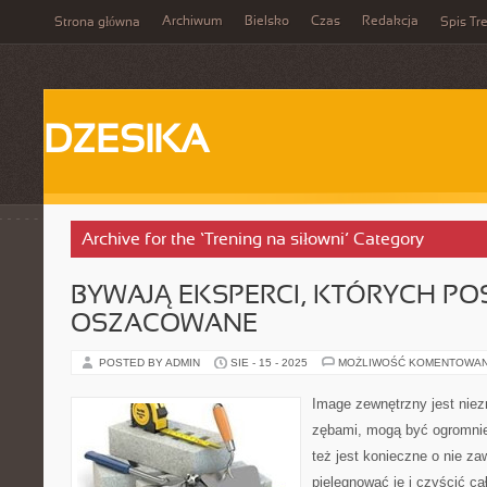
Archiwum
Bielsko
Czas
Redakcja
Strona główna
Spis Tre
DZESIKA
Archive for the ‘Trening na siłowni’ Category
BYWAJĄ EKSPERCI, KTÓRYCH PO
OSZACOWANE
POSTED BY ADMIN
SIE - 15 - 2025
MOŻLIWOŚĆ KOMENTOWA
Image zewnętrzny jest niez
zębami, mogą być ogromni
też jest konieczne o nie za
pielęgnować je i czyścić ca