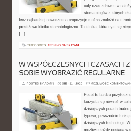
cały czas zdrowe i w należy
stomatologów z których słu
lecz najbardziej nowoczesną propozycję można znaleźć na stronie 
prestiżowa klinika stomatologiczna. To klinika, która syci się ni
[…]
CATEGORIES:
TRENING NA SIŁOWNI
W WSPÓŁCZESNYCH CZASACH Z 
SOBIE WYOBRAZIĆ REGULARNE
POSTED BY ADMIN
SIE - 11 - 2025
MOŻLIWOŚĆ KOMENTOWAN
Pecet to bardzo pożyteczne
korzysta się również w cel
dzisiejszych porach trudno
typowe, powszednie funkcj
dzisiejszych technologii. 
możliwie każdy posiada w 