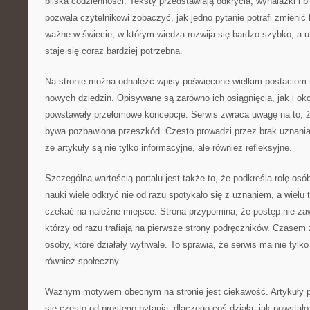
bliska codzienności. Teksty przedstawiają odkrycia, wynalazki i b
pozwala czytelnikowi zobaczyć, jak jedno pytanie potrafi zmienić b
ważne w świecie, w którym wiedza rozwija się bardzo szybko, a u
staje się coraz bardziej potrzebna.
Na stronie można odnaleźć wpisy poświęcone wielkim postaciom n
nowych dziedzin. Opisywane są zarówno ich osiągnięcia, jak i oko
powstawały przełomowe koncepcje. Serwis zwraca uwagę na to, 
bywa pozbawiona przeszkód. Często prowadzi przez brak uznania.
że artykuły są nie tylko informacyjne, ale również refleksyjne.
Szczególną wartością portalu jest także to, że podkreśla rolę osó
nauki wiele odkryć nie od razu spotykało się z uznaniem, a wielu
czekać na należne miejsce. Strona przypomina, że postęp nie zaw
którzy od razu trafiają na pierwsze strony podręczników. Czasem 
osoby, które działały wytrwale. To sprawia, że serwis ma nie tylko
również społeczny.
Ważnym motywem obecnym na stronie jest ciekawość. Artykuły 
się często od prostego pytania: dlaczego coś działa, jak powstało