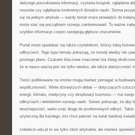
dalszego poszukiwania informacji, czytania książek, oglądania 
muzeów czy zgłębiania konkretnych dziedzin nauki. Strona przyp
się na jednym artykule — każdy temat może prowadzić do kolejny
może stać się początkiem rozwoju zainteresowań. To ważne zwł
szybkie informacje często zastępują głębsze zrozumienie.
Portal może spodobać się także czytelnikom, którzy lubią histor
odkryciach. Tego typu tematy pokazują, że rozwój wiedzy nie za
prostego planu. Czasami kluczowe znaczenie ma zbieg okolicznoś
że w nauce ważna jest nie tylko wiedza, ale także elastyczność 
Treści publikowane na stronie mogą również pomagać w budowani
współczesność. Wiele dzisiejszych debat — dotyczących sztucznej
energii, klimatu, medycyny czy eksploracji kosmosu — ma swoje
odkryciach i wieloletnim rozwoju nauki. Serwis pokazuje, że aby l
teraźniejszość, warto znać drogę do przełomowych odkryć. Takie 
użyteczną dla każdego, kto chce patrzeć na świat bardziej świad
zsbelecin.edu.pl to nie tylko zbiór artykułów, ale również opowieś