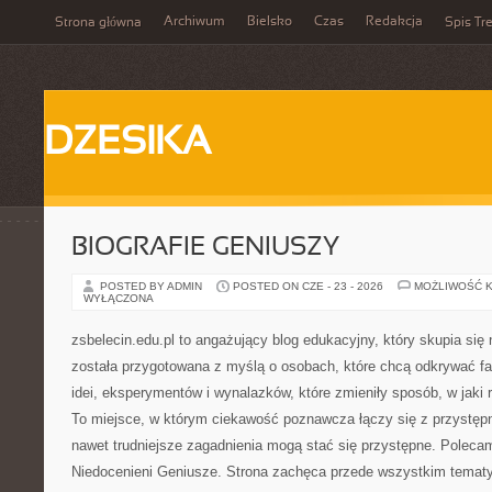
Archiwum
Bielsko
Czas
Redakcja
Strona główna
Spis Tre
DZESIKA
BIOGRAFIE GENIUSZY
POSTED BY ADMIN
POSTED ON CZE - 23 - 2026
MOŻLIWOŚĆ 
WYŁĄCZONA
zsbelecin.edu.pl to angażujący blog edukacyjny, który skupia się 
została przygotowana z myślą o osobach, które chcą odkrywać fas
idei, eksperymentów i wynalazków, które zmieniły sposób, w jaki
To miejsce, w którym ciekawość poznawcza łączy się z przystęp
nawet trudniejsze zagadnienia mogą stać się przystępne. Polec
Niedocenieni Geniusze. Strona zachęca przede wszystkim temat