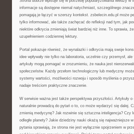
Strona dobrze wpisuje się w potrzebę popularyzowania wiedzy w 
informacje są dostępne niemal natychmiast, szczególnego znaczen
pomagają je łączyć w szerszy kontekst. zsbelecin.edu.pl może peł
tylko informować, ale także zachęcać do refleksji nad tym, jak po
niektóre odkrycia zmieniają świat bardziej niż inne. To sprawia,
uzupełnieniem codziennej lektury.
Portal pokazuje również, że wynalazki i odkrycia mają swoje ko
idee wpływały nie tylko na laboratoria, uczelnie czy przemysł, ale
artykuły mogą pomagać w zrozumieniu, że nauka jest nierozerwa
społeczeństw. Każdy przełom technologiczny lub medyczny może
systemy wartości, możliwości rozwoju i sposób myślenia o przyszł
nadaje treściom praktyczne znaczenie.
W serwisie ważna jest także perspektywa przyszłości. Artykuły 
naturalnie prowadzą do pytań o to, co może wydarzyć się dalej. 
zmienią medycynę? Jak rozwinie się sztuczna inteligencja? Czy 
odległe planety? Jakie dziedziny nauki okażą się najważniejsze 
pytania sprawiają, że strona nie jest wyłącznie spojrzeniem w prze