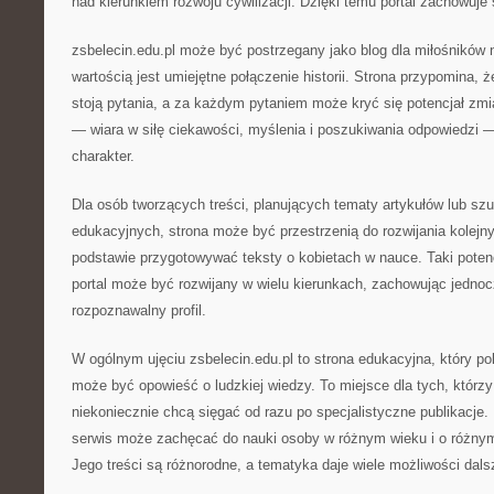
nad kierunkiem rozwoju cywilizacji. Dzięki temu portal zachowuje
zsbelecin.edu.pl może być postrzegany jako blog dla miłośników 
wartością jest umiejętne połączenie historii. Strona przypomina
stoją pytania, a za każdym pytaniem może kryć się potencjał zmi
— wiara w siłę ciekawości, myślenia i poszukiwania odpowiedzi —
charakter.
Dla osób tworzących treści, planujących tematy artykułów lub szu
edukacyjnych, strona może być przestrzenią do rozwijania kolejn
podstawie przygotowywać teksty o kobietach w nauce. Taki poten
portal może być rozwijany w wielu kierunkach, zachowując jednoc
rozpoznawalny profil.
W ogólnym ujęciu zsbelecin.edu.pl to strona edukacyjna, który po
może być opowieść o ludzkiej wiedzy. To miejsce dla tych, którzy
niekoniecznie chcą sięgać od razu po specjalistyczne publikacje. 
serwis może zachęcać do nauki osoby w różnym wieku i o różny
Jego treści są różnorodne, a tematyka daje wiele możliwości dals