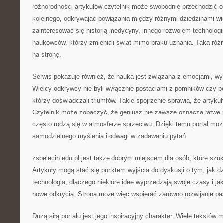
różnorodności artykułów czytelnik może swobodnie przechodzić o
kolejnego, odkrywając powiązania między różnymi dziedzinami w
zainteresować się historią medycyny, innego rozwojem technologi
naukowców, którzy zmieniali świat mimo braku uznania. Taka ró
na stronę.
Serwis pokazuje również, że nauka jest związana z emocjami, wybo
Wielcy odkrywcy nie byli wyłącznie postaciami z pomników czy po
którzy doświadczali triumfów. Takie spojrzenie sprawia, że artykuł
Czytelnik może zobaczyć, że geniusz nie zawsze oznacza łatwe 
często rodzą się w atmosferze sprzeciwu. Dzięki temu portal moż
samodzielnego myślenia i odwagi w zadawaniu pytań.
zsbelecin.edu.pl jest także dobrym miejscem dla osób, które szu
Artykuły mogą stać się punktem wyjścia do dyskusji o tym, jak dzi
technologia, dlaczego niektóre idee wyprzedzają swoje czasy i ja
nowe odkrycia. Strona może więc wspierać zarówno rozwijanie pas
Dużą siłą portalu jest jego inspiracyjny charakter. Wiele tekstów