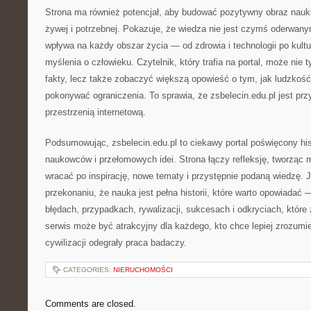
Strona ma również potencjał, aby budować pozytywny obraz nauki 
żywej i potrzebnej. Pokazuje, że wiedza nie jest czymś oderwany
wpływa na każdy obszar życia — od zdrowia i technologii po kultu
myślenia o człowieku. Czytelnik, który trafia na portal, może nie
fakty, lecz także zobaczyć większą opowieść o tym, jak ludzkość
pokonywać ograniczenia. To sprawia, że zsbelecin.edu.pl jest prz
przestrzenią internetową.
Podsumowując, zsbelecin.edu.pl to ciekawy portal poświęcony his
naukowców i przełomowych idei. Strona łączy refleksję, tworząc 
wracać po inspirację, nowe tematy i przystępnie podaną wiedzę. Je
przekonaniu, że nauka jest pełna historii, które warto opowiadać —
błędach, przypadkach, rywalizacji, sukcesach i odkryciach, które 
serwis może być atrakcyjny dla każdego, kto chce lepiej zrozumie
cywilizacji odegrały praca badaczy.
CATEGORIES:
NIERUCHOMOŚCI
Comments are closed.