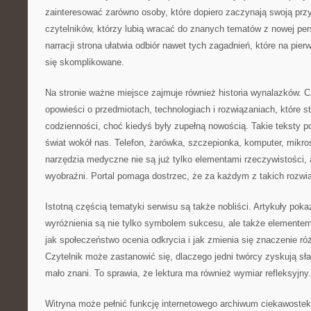
zainteresować zarówno osoby, które dopiero zaczynają swoją przy
czytelników, którzy lubią wracać do znanych tematów z nowej per
narracji strona ułatwia odbiór nawet tych zagadnień, które na pi
się skomplikowane.
Na stronie ważne miejsce zajmuje również historia wynalazków. 
opowieści o przedmiotach, technologiach i rozwiązaniach, które st
codzienności, choć kiedyś były zupełną nowością. Takie teksty p
świat wokół nas. Telefon, żarówka, szczepionka, komputer, mik
narzędzia medyczne nie są już tylko elementami rzeczywistości, 
wyobraźni. Portal pomaga dostrzec, że za każdym z takich rozwią
Istotną częścią tematyki serwisu są także nobliści. Artykuły poka
wyróżnienia są nie tylko symbolem sukcesu, ale także elementem
jak społeczeństwo ocenia odkrycia i jak zmienia się znaczenie ró
Czytelnik może zastanowić się, dlaczego jedni twórcy zyskują sła
mało znani. To sprawia, że lektura ma również wymiar refleksyjny.
Witryna może pełnić funkcję internetowego archiwum ciekawostek. 