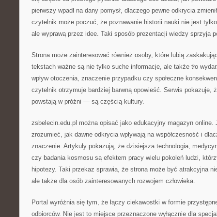
pierwszy wpadł na dany pomysł, dlaczego pewne odkrycia zmieniły
czytelnik może poczuć, że poznawanie historii nauki nie jest tyl
ale wyprawą przez idee. Taki sposób prezentacji wiedzy sprzyja 
Strona może zainteresować również osoby, które lubią zaskakują
tekstach ważne są nie tylko suche informacje, ale także tło wydar
wpływ otoczenia, znaczenie przypadku czy społeczne konsekwenc
czytelnik otrzymuje bardziej barwną opowieść. Serwis pokazuje, ż
powstają w próżni — są częścią kultury.
zsbelecin.edu.pl można opisać jako edukacyjny magazyn online. 
zrozumieć, jak dawne odkrycia wpływają na współczesność i dlac
znaczenie. Artykuły pokazują, że dzisiejsza technologia, medycyn
czy badania kosmosu są efektem pracy wielu pokoleń ludzi, któr
hipotezy. Taki przekaz sprawia, że strona może być atrakcyjna nie
ale także dla osób zainteresowanych rozwojem człowieka.
Portal wyróżnia się tym, że łączy ciekawostki w formie przystępn
odbiorców. Nie jest to miejsce przeznaczone wyłącznie dla specj