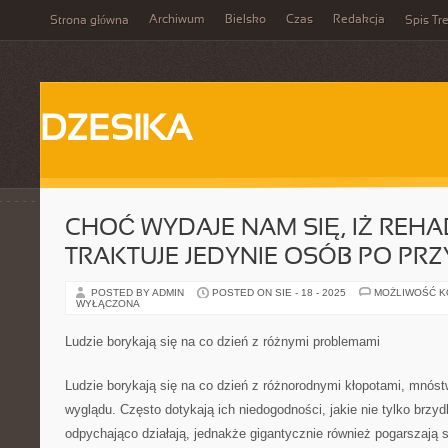
Archiwum
Bielsko
Czas
Redakcja
Strona główna
Spis Tre
DZESIKA
CHOĆ WYDAJE NAM SIĘ, IŻ REHA
TRAKTUJE JEDYNIE OSÓB PO P
POSTED BY ADMIN
POSTED ON SIE - 18 - 2025
MOŻLIWOŚĆ 
WYŁĄCZONA
Ludzie borykają się na co dzień z różnymi problemami
Ludzie borykają się na co dzień z różnorodnymi kłopotami, mnóstw
wyglądu. Często dotykają ich niedogodności, jakie nie tylko brzyd
odpychająco działają, jednakże gigantycznie również pogarszają