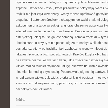
ogólne samopoczucie. Jednym z najczęstszych problemów nastolat
szpetne i szpecące krostki, które przeważnie pokrywają twarz i pl
trądzik nie jest zbyt wzmożony, wtedy można spróbować go wyl
drogeriach i aptekach środkami, służącymi do walki z takimi doleg
szkopuł ten urasta do wysokiej rangi oraz obszernie uprzykrza życ
zdecydować na leczenie trądziku Kraków. Proponuje je rozpozna
estetycznej, jakiej ta usługa jest domeną. Terapia trądziku w tym 
i bezbolesne, a przy tym nie ponosi się za to nazbyt wielkich kos
posiada też blizny po trądziku, jaki zachodził u niego w młodości
jaką jest likwidacja blizn potrądzikowych Kraków. Dzięki kilku b
na zawsze pozbyć wszystkich blizn, jakie znacznie oszpecają twa
klinice można również wykonać usługę laserowe usuwanie owłosien
niezmiernie modną czynnością. Postanawiają się na nią zarówno k
w rozlicznym wieku. Jak widać oferta tej kliniki posiada mnóstwo
z rozlicznymi dolegliwościami, jacy chcą raz na zawsze odmienić
nachalnych dokuczliwości.
źródło:
———————————