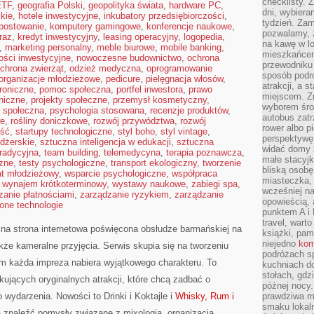
checklisty. 
ETF
,
geografia Polski
,
geopolityka świata
,
hardware PC
,
dni, wybier
kie
,
hotele inwestycyjne
,
inkubatory przedsiębiorczości
,
tydzień. Zam
postowanie
,
komputery gamingowe
,
konferencje naukowe
,
pozwalamy, ż
raz
,
kredyt inwestycyjny
,
leasing operacyjny
,
logopedia
,
na kawę w lo
,
marketing personalny
,
meble biurowe
,
mobile banking
,
mieszkańcem,
ości inwestycyjne
,
nowoczesne budownictwo
,
ochrona
przewodniku 
chrona zwierząt
,
odzież medyczna
,
oprogramowanie
sposób podr
organizacje młodzieżowe
,
pedicure
,
pielęgnacja włosów
,
atrakcji, a 
troniczne
,
pomoc społeczna
,
portfel inwestora
,
prawo
miejscem. Z
oniczne
,
projekty społeczne
,
przemysł kosmetyczny
,
wyborem środ
a społeczna
,
psychologia stosowana
,
recenzje produktów
,
autobus zat
we
,
rośliny doniczkowe
,
rozwój przywództwa
,
rozwój
rower albo p
ść
,
startupy technologiczne
,
styl boho
,
styl vintage
,
perspektywę
dżerskie
,
sztuczna inteligencja w edukacji
,
sztuczna
widać domy 
tradycyjna
,
team building
,
telemedycyna
,
terapia poznawcza
,
małe stacyjk
zne
,
testy psychologiczne
,
transport ekologiczny
,
tworzenie
bliską osob
at młodzieżowy
,
wsparcie psychologiczne
,
współpraca
miasteczka,
,
wynajem krótkoterminowy
,
wystawy naukowe
,
zabiegi spa
,
wcześniej na
zanie płatnościami
,
zarządzanie ryzykiem
,
zarządzanie
opowieścią, 
lone technologie
punktem A i 
travel, warto
na strona internetowa poświęcona obsłudze barmańskiej na
książki, pam
niejedno
kom
kże kameralne przyjęcia. Serwis skupia się na tworzeniu
podróżach s
ym każda impreza nabiera wyjątkowego charakteru. To
kuchniach d
stołach, gdz
ujących oryginalnych atrakcji, które chcą zadbać o
późnej nocy.
wydarzenia. Nowości to Drinki i Koktajle i
Whisky, Rum i
prawdziwa ma
smaku lokal
a znaleźć pomysły związane z mixologią, organizacją