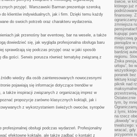
świcie, w kr
którego już 
ycznych przyjęć. Warszawski Barman prezentuje szeroką
podróżowani
 do klientów indywidualnych, jak i firm. Dzięki temu każdy
finansowy. Z
ograniczamy 
ane do swoich potrzeb oraz charakteru wydarzenia.
zmniejsza n
pensjonatach
kupując pami
nieniach jak przenośny bar eventowy, bar na wesele, a także
miejscową g
ą dowiedzieć się, jak wygląda profesjonalna obsługa baru
pieniądze w 
mniej gonimy
piej sprawdzają się podczas przyjęć oraz w jaki sposób
bardziej aut
regionu. Slo
 dla gości. Serwis porusza również tematykę związaną z
Znika presja
urlopu”, bo
wszystkiego
poranek bez
 źródło wiedzy dla osób zainteresowanych nowoczesnymi
lekturę ksią
piknik nad r
tronie pojawiają się informacje dotyczące trendów w
maksymalneg
, a także inspiracji związanych z organizacją imprez w
przestrzenią
Ostatecznie
poznać propozycje zarówno klasycznych koktajli, jak i
tym, by mni
Ograniczamy 
towywanych z wykorzystaniem świeżych owoców, syropów
z tymi, któ
na rzecz obe
„dowody” w 
trwalszego: 
 profesjonalnej obsługi podczas wydarzeń. Profesjonalny
wracać, gdy 
przypomni na
tować efektowne koktajle, ale także zadbać o kontakt z