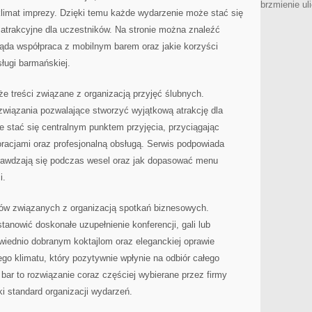
brzmienie ul
limat imprezy. Dzięki temu każde wydarzenie może stać się
 atrakcyjne dla uczestników. Na stronie można znaleźć
ląda współpraca z mobilnym barem oraz jakie korzyści
sługi barmańskiej.
 treści związane z organizacją przyjęć ślubnych.
wiązania pozwalające stworzyć wyjątkową atrakcję dla
 stać się centralnym punktem przyjęcia, przyciągając
racjami oraz profesjonalną obsługą. Serwis podpowiada
 sprawdzają się podczas wesel oraz jak dopasować menu
i.
atów związanych z organizacją spotkań biznesowych.
tanowić doskonałe uzupełnienie konferencji, gali lub
owiednio dobranym koktajlom oraz eleganckiej oprawie
ego klimatu, który pozytywnie wpłynie na odbiór całego
bar to rozwiązanie coraz częściej wybierane przez firmy
 standard organizacji wydarzeń.