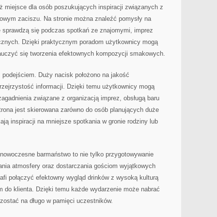
ież miejsce dla osób poszukujących inspiracji związanych z
owym zaciszu. Na stronie można znaleźć pomysły na
e sprawdzą się podczas spotkań ze znajomymi, imprez
cznych. Dzięki praktycznym poradom użytkownicy mogą
nauczyć się tworzenia efektownych kompozycji smakowych.
 podejściem. Duży nacisk położono na jakość
rzejrzystość informacji. Dzięki temu użytkownicy mogą
zagadnienia związane z organizacją imprez, obsługą baru
rona jest skierowana zarówno do osób planujących duże
ają inspiracji na mniejsze spotkania w gronie rodziny lub
nowoczesne barmaństwo to nie tylko przygotowywanie
wania atmosfery oraz dostarczania gościom wyjątkowych
afi połączyć efektowny wygląd drinków z wysoką kulturą
em do klienta. Dzięki temu każde wydarzenie może nabrać
zostać na długo w pamięci uczestników.