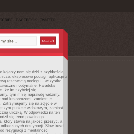
SCRIBE
FACEBOOK
TWITTER
e kojarzy nam się dziś z szybkością.
otnicze, ekspresowe pociągi, aplikacje z
ową rezerwacją noclegu – wszystko
kawiczne i optymalne. Paradoks
m, że im szybciej się
amy, tym mniej naprawdę widzimy.
 nad krajobrazami, zamiast je
. Zatrzymujemy się na zdjęcie w
iejszym punkcie widokowym, zamiast
czną uliczką. W odpowiedzi na ten
odził się trend powolnego
, który stawia na jakość przeżyć, a
ę odhaczonych destynacji. Slow travel
od rezygnacji z mentalności