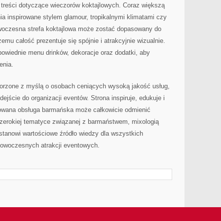
 treści dotyczące wieczorów koktajlowych. Coraz większą
ia inspirowane stylem glamour, tropikalnymi klimatami czy
czesna strefa koktajlowa może zostać dopasowany do
emu całość prezentuje się spójnie i atrakcyjnie wizualnie.
owiednie menu drinków, dekoracje oraz dodatki, aby
enia.
orzone z myślą o osobach ceniących wysoką jakość usług,
ejście do organizacji eventów. Strona inspiruje, edukuje i
towana obsługa barmańska może całkowicie odmienić
szerokiej tematyce związanej z barmaństwem, mixologią
stanowi wartościowe źródło wiedzy dla wszystkich
 nowoczesnych atrakcji eventowych.