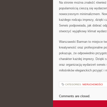
Na stronie można znaleźć również
popularnością cieszą się wydarzen
nowoczesnym minimalizmem. Nowo
każdego rodzaju imprezy, dzięki cz
Serwis podpowiada, jak dobrać odp
stworzyć wyjątkowy klimat wydarz
Warszawski Barman to miejsce tw
kreatywność oraz profesjonalne pod
pokazuje, że odpowiednio przygo
charakter każdej imprezy. Dzięki 
oraz organizacją wydarzeń serwis 
miłośników eleganckich przyjęć i
CATEGORIES:
NIERUCHOMOŚCI
Comments are closed.