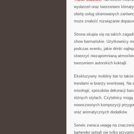
wydarzeń oraz tworzeniem klimat
ofertę usług skierowanych zarówno
może znaleźć rozwiązanie dopasow
Strona skupia się na takich zagad
show barmańskie. Użytkownicy mog
podczas eventu, jakie drinki najle
stworzyć niezapomnianą atmosferę
tworzeniem autorskich koktajli.
Ekskluzywny mobilny bar to także
trendami w branży eventowej. Na s
mixologii, sposobów dekoracji baru
różnych stylach. Czytelnicy mogą 
nowoczesnych kompozycji przygo
oraz aromatycznych dodatków.
Serwis zwraca uwagę na znaczenie
bartender potrafi nie tylko przygo