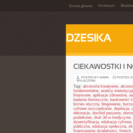
Archiwum
Bielsko
Strona główna
DZESIKA
CIEKAWOSTKI I 
POSTED BY ADMIN
POSTED ON
WYŁĄCZONA
Tagi:
akcesoria kreatywne
,
akceso
fundamentalne
,
analizy inwestycyj
finansowe
,
aplikacje zdrowotne
,
a
badania historyczne
,
bankowość i
biznes etyczny
,
blogowanie
,
burz
cyfrowe oszczędzanie
,
depilacja
,
dekoracje
,
dochód pasywny
,
domo
podatkowe
,
druk 3d w medycynie
,
dywersyfikacja
,
edukacja cyfrowa
publiczna
,
edukacja społeczna
,
ek
finansowanie działalności
,
fintech