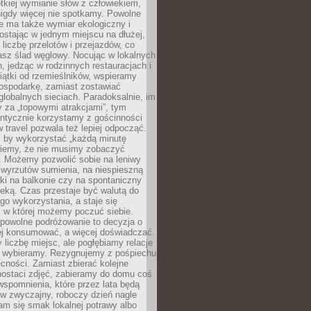
ótkiej wymianie słów z człowiekiem,
nigdy więcej nie spotkamy. Powolne
e ma także wymiar ekologiczny i
ostając w jednym miejscu na dłużej,
liczbę przelotów i przejazdów, co
asz ślad węglowy. Nocując w lokalnych
, jedząc w rodzinnych restauracjach i
ątki od rzemieślników, wspieramy
ospodarkę, zamiast zostawiać
globalnych sieciach. Paradoksalnie, im
 za „topowymi atrakcjami”, tym
entycznie korzystamy z gościnności
w travel pozwala też lepiej odpocząć.
, by wykorzystać „każdą minutę
 wiemy, że nie musimy zobaczyć
. Możemy pozwolić sobie na leniwy
 wyrzutów sumienia, na niespieszną
żki na balkonie czy na spontaniczny
zeką. Czas przestaje być walutą do
o wykorzystania, a staje się
, w której możemy poczuć siebie.
 powolne podróżowanie to decyzja o
ej konsumować, a więcej doświadczać.
liczbę miejsc, ale pogłębiamy relacje
re wybieramy. Rezygnujemy z pośpiechu
cności. Zamiast zbierać kolejne
postaci zdjęć, zabieramy do domu coś
wspomnienia, które przez lata będą
w zwyczajny, roboczy dzień nagle
m się smak lokalnej potrawy albo