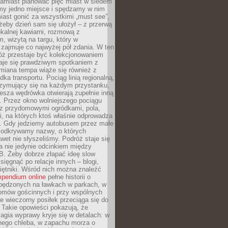
Zamiast planować pięć miast w siedem
amy jedno miejsce i spędzamy w nim
iast gonić za wszystkimi „must see”,
eby dzień sam się ułożył – z przerwą
kalnej kawiarni, rozmową z
 wizytą na targu, który w
zajmuje co najwyżej pół zdania. W ten
óż przestaje być kolekcjonowaniem
staje się prawdziwym spotkaniem z
miana tempa wiąże się również z
ka transportu. Pociąg linią regionalną,
rzymujący się na każdym przystanku,
iesza wędrówka otwierają zupełnie inną
. Przez okno wolniejszego pociągu
z przydomowymi ogródkami, pola,
i, na których ktoś właśnie odprowadza
ę. Gdy jedziemy autobusem przez małe
 odkrywamy nazwy, o których
wet nie słyszeliśmy. Podróż staje się
a nie jedynie odcinkiem między
B. Żeby dobrze złapać ideę slow
 sięgnąć po relacje innych – blogi,
iętniki. Wśród nich można znaleźć
pendium online
pełne historii o
pędzonych na ławkach w parkach, w
omów gościnnych i przy wspólnych
ie wieczorny posiłek przeciąga się do
 Takie opowieści pokazują, że
gia wyprawy kryje się w detalach: w
nego chleba, w zapachu morza o