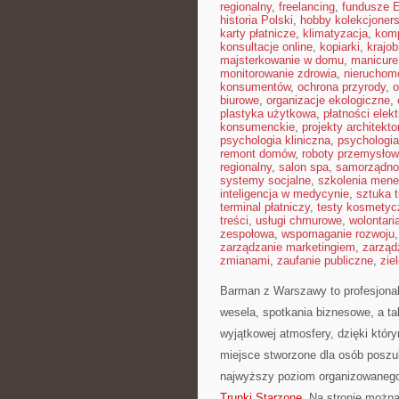
regionalny
,
freelancing
,
fundusze 
historia Polski
,
hobby kolekcjoners
karty płatnicze
,
klimatyzacja
,
kom
konsultacje online
,
kopiarki
,
krajob
majsterkowanie w domu
,
manicure
monitorowanie zdrowia
,
nieruchom
konsumentów
,
ochrona przyrody
,
o
biurowe
,
organizacje ekologiczne
,
plastyka użytkowa
,
płatności elek
konsumenckie
,
projekty architekt
psychologia kliniczna
,
psychologi
remont domów
,
roboty przemysło
regionalny
,
salon spa
,
samorządno
systemy socjalne
,
szkolenia mene
inteligencja w medycynie
,
sztuka 
terminal płatniczy
,
testy kosmetyc
treści
,
usługi chmurowe
,
wolontari
zespołowa
,
wspomaganie rozwoju
zarządzanie marketingiem
,
zarząd
zmianami
,
zaufanie publiczne
,
zie
Barman z Warszawy to profesjonal
wesela, spotkania biznesowe, a ta
wyjątkowej atmosfery, dzięki któr
miejsce stworzone dla osób poszuk
najwyższy poziom organizowanego 
Trunki Starzone
. Na stronie możn