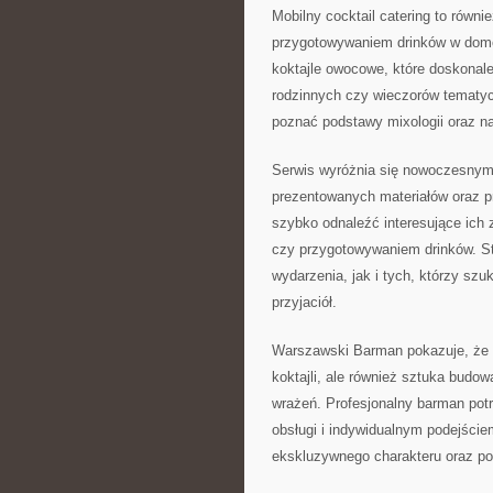
Mobilny cocktail catering to równ
przygotowywaniem drinków w dom
koktajle owocowe, które doskonal
rodzinnych czy wieczorów tematy
poznać podstawy mixologii oraz 
Serwis wyróżnia się nowoczesnym
prezentowanych materiałów oraz p
szybko odnaleźć interesujące ich 
czy przygotowywaniem drinków. St
wydarzenia, jak i tych, którzy szuk
przyjaciół.
Warszawski Barman pokazuje, że 
koktajli, ale również sztuka budo
wrażeń. Profesjonalny barman potr
obsługi i indywidualnym podejści
ekskluzywnego charakteru oraz po