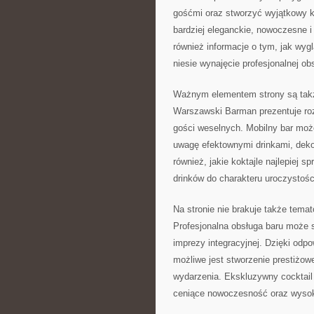
gośćmi oraz stworzyć wyjątkowy k
bardziej eleganckie, nowoczesne i
również informacje o tym, jak wyg
niesie wynajęcie profesjonalnej ob
Ważnym elementem strony są także
Warszawski Barman prezentuje roz
gości weselnych. Mobilny bar może
uwagę efektownymi drinkami, deko
również, jakie koktajle najlepiej
drinków do charakteru uroczystośc
Na stronie nie brakuje także tem
Profesjonalna obsługa baru może s
imprezy integracyjnej. Dzięki odp
możliwe jest stworzenie prestiżow
wydarzenia. Ekskluzywny cocktail 
ceniące nowoczesność oraz wysoki