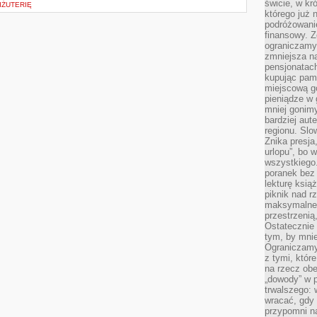
świcie, w kr
IŻUTERIĘ
którego już 
podróżowani
finansowy. Z
ograniczamy 
zmniejsza n
pensjonatach
kupując pami
miejscową g
pieniądze w 
mniej gonimy
bardziej aut
regionu. Slo
Znika presja
urlopu”, bo
wszystkiego
poranek bez
lekturę ksią
piknik nad r
maksymalneg
przestrzenią
Ostatecznie
tym, by mni
Ograniczamy 
z tymi, któ
na rzecz obe
„dowody” w 
trwalszego: 
wracać, gdy 
przypomni na