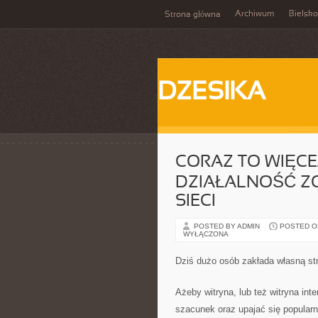
Archiwum
Bielsko
Strona główna
DZESIKA
CORAZ TO WIĘCEJ
DZIAŁALNOŚĆ 
SIECI
POSTED BY ADMIN
POSTED ON 
WYŁĄCZONA
Dziś dużo osób zakłada własną st
Ażeby witryna, lub też witryna in
szacunek oraz upajać się popularn