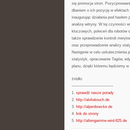
się promocja stron. Pozycjonowanie
dbaniem o ich pozycję w efektach
inaugurując działania pod hasłem 
analizę witryny. W tej czynności 
kluczowych, poleceń dla robotów ora
także sprawdzenie kontroli meryto
oraz przeprowadzenie analizy stat
Następnie w celu uskutecznienia 
statystyk, opracowanie Tagów, edy
planu, dzięki któremu będziemy w
źródło:
———————————
1.
sprawdź nasze porady
2.
http://alohatouch.de
3.
http://alpenboecke.de
4.
link do strony
5.
http://altengamme-wird-825.de