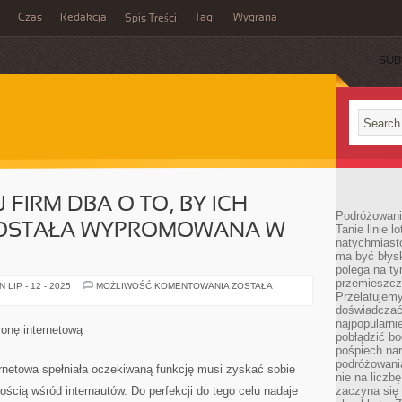
Czas
Redakcja
Tagi
Wygrana
Spis Treści
SUB
 FIRM DBA O TO, BY ICH
Podróżowani
ZOSTAŁA WYPROMOWANA W
Tanie linie l
natychmiast
ma być błys
polega na ty
przemieszcz
CORAZ
LIP - 12 - 2025
MOŻLIWOŚĆ KOMENTOWANIA
ZOSTAŁA
TO
Przelatujemy
WIĘCEJ
doświadczać
FIRM
najpopularn
DBA
ronę internetową
O
pobłądzić bo
TO,
pośpiech nar
BY
podróżowania
ICH
ternetowa spełniała oczekiwaną funkcję musi zyskać sobie
DZIAŁALNOŚĆ
nie na liczb
ZOSTAŁA
ością wśród internautów. Do perfekcji do tego celu nadaje
zaczyna się 
WYPROMOWANA