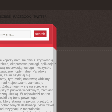
SCRIBE
FACEBOOK
TWITTER
e kojarzy nam się dziś z szybkością.
otnicze, ekspresowe pociągi, aplikacje z
ową rezerwacją noclegu – wszystko
kawiczne i optymalne. Paradoks
m, że im szybciej się
amy, tym mniej naprawdę widzimy.
 nad krajobrazami, zamiast je
. Zatrzymujemy się na zdjęcie w
iejszym punkcie widokowym, zamiast
czną uliczką. W odpowiedzi na ten
odził się trend powolnego
, który stawia na jakość przeżyć, a
ę odhaczonych destynacji. Slow travel
od rezygnacji z mentalności