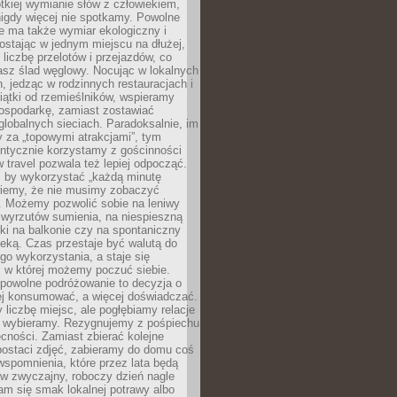
ótkiej wymianie słów z człowiekiem,
nigdy więcej nie spotkamy. Powolne
e ma także wymiar ekologiczny i
ostając w jednym miejscu na dłużej,
liczbę przelotów i przejazdów, co
asz ślad węglowy. Nocując w lokalnych
, jedząc w rodzinnych restauracjach i
ątki od rzemieślników, wspieramy
ospodarkę, zamiast zostawiać
globalnych sieciach. Paradoksalnie, im
 za „topowymi atrakcjami”, tym
entycznie korzystamy z gościnności
w travel pozwala też lepiej odpocząć.
, by wykorzystać „każdą minutę
 wiemy, że nie musimy zobaczyć
. Możemy pozwolić sobie na leniwy
 wyrzutów sumienia, na niespieszną
żki na balkonie czy na spontaniczny
zeką. Czas przestaje być walutą do
o wykorzystania, a staje się
, w której możemy poczuć siebie.
 powolne podróżowanie to decyzja o
ej konsumować, a więcej doświadczać.
liczbę miejsc, ale pogłębiamy relacje
re wybieramy. Rezygnujemy z pośpiechu
cności. Zamiast zbierać kolejne
postaci zdjęć, zabieramy do domu coś
wspomnienia, które przez lata będą
w zwyczajny, roboczy dzień nagle
m się smak lokalnej potrawy albo