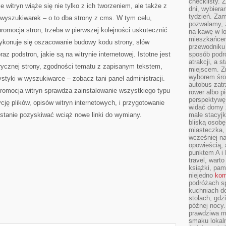
checklisty. 
W
 witryn wiąże się nie tylko z ich tworzeniem, ale także z
SIECI
dni, wybier
tydzień. Zam
 wyszukiwarek – o to dba strony z cms. W tym celu,
pozwalamy, ż
promocja stron, trzeba w pierwszej kolejności uskutecznić
na kawę w lo
mieszkańcem,
wykonuje się oszacowanie budowy kodu strony, słów
przewodniku 
z podstron, jakie są na witrynie internetowej. Istotne jest
sposób podr
atrakcji, a 
rycznej strony, zgodności tematu z zapisanym tekstem,
miejscem. Z
wyborem środ
ystyki w wyszukiwarce – zobacz tani panel administracji.
autobus zat
promocja witryn sprawdza zainstalowanie wszystkiego typu
rower albo p
perspektywę
cję plików, opisów witryn internetowych, i przygotowanie
widać domy 
 stanie pozyskiwać wciąż nowe linki do wymiany.
małe stacyjk
bliską osob
miasteczka,
wcześniej na
opowieścią, 
punktem A i 
travel, warto
książki, pam
niejedno
kom
podróżach s
kuchniach d
stołach, gdz
późnej nocy.
prawdziwa ma
smaku lokal