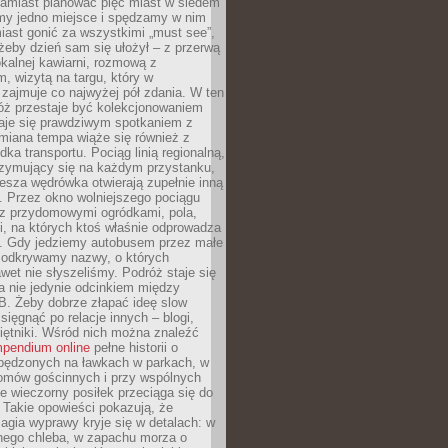
Zamiast planować pięć miast w siedem
amy jedno miejsce i spędzamy w nim
iast gonić za wszystkimi „must see”,
eby dzień sam się ułożył – z przerwą
kalnej kawiarni, rozmową z
 wizytą na targu, który w
zajmuje co najwyżej pół zdania. W ten
óż przestaje być kolekcjonowaniem
staje się prawdziwym spotkaniem z
miana tempa wiąże się również z
ka transportu. Pociąg linią regionalną,
rzymujący się na każdym przystanku,
iesza wędrówka otwierają zupełnie inną
. Przez okno wolniejszego pociągu
z przydomowymi ogródkami, pola,
i, na których ktoś właśnie odprowadza
ę. Gdy jedziemy autobusem przez małe
 odkrywamy nazwy, o których
wet nie słyszeliśmy. Podróż staje się
a nie jedynie odcinkiem między
B. Żeby dobrze złapać ideę slow
 sięgnąć po relacje innych – blogi,
iętniki. Wśród nich można znaleźć
pendium online
pełne historii o
pędzonych na ławkach w parkach, w
omów gościnnych i przy wspólnych
ie wieczorny posiłek przeciąga się do
 Takie opowieści pokazują, że
gia wyprawy kryje się w detalach: w
nego chleba, w zapachu morza o