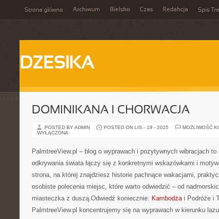
Archiwum
Bielsko
Czas
Redakcja
Strona główna
Spis Tre
DZESIKA
DOMINIKANA I CHORWACJA
POSTED BY ADMIN
POSTED ON LIS - 19 - 2025
MOŻLIWOŚĆ 
WYŁĄCZONA
PalmtreeView.pl – blog o wyprawach i pozytywnych wibracjach to p
odkrywania świata łączy się z konkretnymi wskazówkami i motywa
strona, na której znajdziesz historie pachnące wakacjami, prakty
osobiste polecenia miejsc, które warto odwiedzić – od nadmorskic
miasteczka z duszą.Odwiedź koniecznie:
Kambodża
i Podróże i 
PalmtreeView.pl koncentrujemy się na wyprawach w kierunku lazu