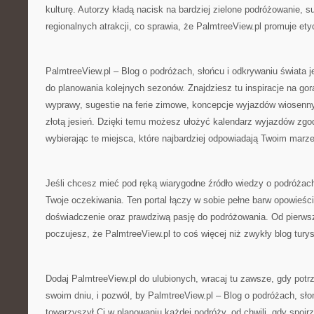
kulturę. Autorzy kładą nacisk na bardziej zielone podróżowanie, s
regionalnych atrakcji, co sprawia, że PalmtreeView.pl promuje ety
PalmtreeView.pl – Blog o podróżach, słońcu i odkrywaniu świata 
do planowania kolejnych sezonów. Znajdziesz tu inspiracje na gorą
wyprawy, sugestie na ferie zimowe, koncepcje wyjazdów wiosenny
złotą jesień. Dzięki temu możesz ułożyć kalendarz wyjazdów zgod
wybierając te miejsca, które najbardziej odpowiadają Twoim marz
Jeśli chcesz mieć pod ręką wiarygodne źródło wiedzy o podróżach
Twoje oczekiwania. Ten portal łączy w sobie pełne barw opowieści
doświadczenie oraz prawdziwą pasję do podróżowania. Od pierwsz
poczujesz, że PalmtreeView.pl to coś więcej niż zwykły blog tury
Dodaj PalmtreeView.pl do ulubionych, wracaj tu zawsze, gdy potr
swoim dniu, i pozwól, by PalmtreeView.pl – Blog o podróżach, sło
towarzyszył Ci w planowaniu każdej podróży, od chwili, gdy spojrz