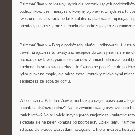
PalmtreeView.pl to idealny wybór dla początkujących podróżników
podróżników. Jeśli marzysz o kolejnej wyprawie, znajdziesz tu coś
tworzone tak, aby krok po kroku ułatwiać planowanie, opisując n
orientacyjne koszty oraz lifehacki dla podróżujących z ogranicz
PalmtreeView.pl – Blog o podróżach, słońcu i odkrywaniu świata t
travel. Znajdziesz tu teksty zachęcające do zatrzymania się na d
poznać prawdziwe życie mieszkańców. Zamiast odhaczać punkty z
zachęca do smakowania chwil. To świadome podejście do podróży,
tylko punkt na mapie, ale także trasa, kontakty z lokalnymi mies
zabierzesz ze sobą do domu.
W opisach na PalmtreeView.pl nie brakuje część poświęcona logi
plecak na dłuższą podróż? Na co zwrócić uwagę przy wyborze ho
tanich lotów? Na te i wiele innych pytań znajdziesz konkretne roz
składają się na pełen kompas po podróżach. Dzięki temu PalmtreeV
zdjęcia, ale przede wszystkim narzędzie, z której możesz korzys