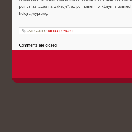
pomyślisz „czas na wakacje”, aż po moment, w którym z uśmiec
kolejną wyprawę.
CATEGORIES:
NIERUCHOMOŚCI
Comments are closed.