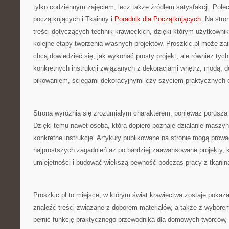
tylko codziennym zajęciem, lecz także źródłem satysfakcji. Pol
początkujących i Tkainny i
Poradnik dla Początkujących
. Na str
treści dotyczących technik krawieckich, dzięki którym użytkown
kolejne etapy tworzenia własnych projektów. Proszkic.pl może za
chcą dowiedzieć się, jak wykonać prosty projekt, ale również tych
konkretnych instrukcji związanych z dekoracjami wnętrz, modą, d
pikowaniem, ściegami dekoracyjnymi czy szyciem praktycznych
Strona wyróżnia się zrozumiałym charakterem, ponieważ porusza
Dzięki temu nawet osoba, która dopiero poznaje działanie maszy
konkretne instrukcje. Artykuły publikowane na stronie mogą prowa
najprostszych zagadnień aż po bardziej zaawansowane projekty, k
umiejętności i budować większą pewność podczas pracy z tkanin
Proszkic.pl to miejsce, w którym świat krawiectwa zostaje pokaza
znaleźć treści związane z doborem materiałów, a także z wybore
pełnić funkcję praktycznego przewodnika dla domowych twórców, 