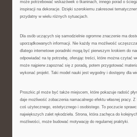
może potrzebować wskazówek o tkaninach, innego porad o ściegac
inspiracji na dekoracje. Dzięki szerokiemu zakresowi tematyczn
przydatny w wielu różnych sytuacjach.
Dla osób uczących się samodzielnie ogromne znaczenie ma dostę
uporządkowanych informacji. Nie każdy ma możliwość uczęszczan
dlatego internetowe poradniki mogą być pierwszym krokiem do na
odpowiadać na tę potrzebę, oferując treści, które można czytać 
może najpierw zapoznać się z poradą, potem przygotować materia
wykonać projekt. Taki model nauki jest wygodny i dostępny dla wi
Proszkic.pl może być także miejscem, które pokazuje radość pły
daje możliwość zobaczenia namacalnego efektu własnej pracy. Z 
coś użytecznego, estetycznego i osobistego. To poczucie sprawcz
największych zalet rękodzieła. Strona, która zachęca do kolejnyc
możliwości, może budować motywację do regularnej praktyki.