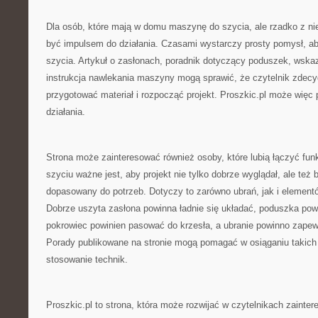
Dla osób, które mają w domu maszynę do szycia, ale rzadko z nie
być impulsem do działania. Czasami wystarczy prosty pomysł, a
szycia. Artykuł o zasłonach, poradnik dotyczący poduszek, wska
instrukcja nawlekania maszyny mogą sprawić, że czytelnik zdecyd
przygotować materiał i rozpocząć projekt. Proszkic.pl może więc pe
działania.
Strona może zainteresować również osoby, które lubią łączyć fun
szyciu ważne jest, aby projekt nie tylko dobrze wyglądał, ale też b
dopasowany do potrzeb. Dotyczy to zarówno ubrań, jak i elemen
Dobrze uszyta zasłona powinna ładnie się układać, poduszka po
pokrowiec powinien pasować do krzesła, a ubranie powinno zape
Porady publikowane na stronie mogą pomagać w osiąganiu takic
stosowanie technik.
Proszkic.pl to strona, która może rozwijać w czytelnikach zainte