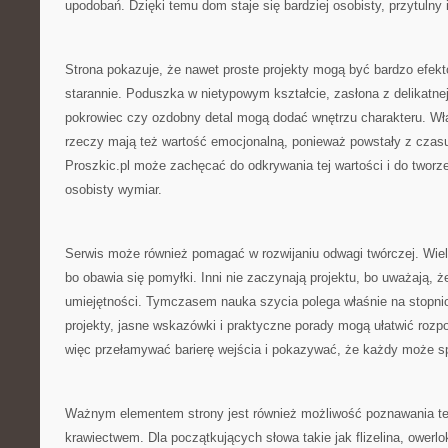
upodobań. Dzięki temu dom staje się bardziej osobisty, przytulny i
Strona pokazuje, że nawet proste projekty mogą być bardzo efekt
starannie. Poduszka w nietypowym kształcie, zasłona z delikatnej
pokrowiec czy ozdobny detal mogą dodać wnętrzu charakteru. W
rzeczy mają też wartość emocjonalną, ponieważ powstały z czasu
Proszkic.pl może zachęcać do odkrywania tej wartości i do tworze
osobisty wymiar.
Serwis może również pomagać w rozwijaniu odwagi twórczej. Wiele
bo obawia się pomyłki. Inni nie zaczynają projektu, bo uważają, 
umiejętności. Tymczasem nauka szycia polega właśnie na stopni
projekty, jasne wskazówki i praktyczne porady mogą ułatwić rozp
więc przełamywać barierę wejścia i pokazywać, że każdy może s
Ważnym elementem strony jest również możliwość poznawania te
krawiectwem. Dla początkujących słowa takie jak flizelina, owerlo