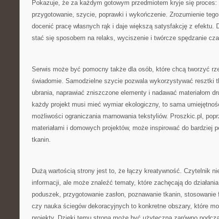
Pokazuje, że za każdym gotowym przedmiotem kryje się proces: 
przygotowanie, szycie, poprawki i wykończenie. Zrozumienie tego
docenić pracę własnych rąk i daje większą satysfakcję z efektu.
stać się sposobem na relaks, wyciszenie i twórcze spędzanie cza
Serwis może być pomocny także dla osób, które chcą tworzyć rzec
świadomie. Samodzielne szycie pozwala wykorzystywać resztki tk
ubrania, naprawiać zniszczone elementy i nadawać materiałom dru
każdy projekt musi mieć wymiar ekologiczny, to sama umiejętnoś
możliwości ograniczania marnowania tekstyliów. Proszkic.pl, popr
materiałami i domowych projektów, może inspirować do bardziej 
tkanin.
Dużą wartością strony jest to, że łączy kreatywność. Czytelnik n
informacji, ale może znaleźć tematy, które zachęcają do działania
poduszek, przygotowanie zasłon, poznawanie tkanin, stosowanie fl
czy nauka ściegów dekoracyjnych to konkretne obszary, które m
projekty. Dzięki temu strona może być użyteczna zarówno podczas