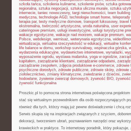
szkoła tańca
,
szkolenia kulinarne
,
szkolenie psów
,
sztuka gotowa
regionalna
,
sztuka negocjacji
,
sztuka uliczna murale
,
sztuka uży
internecie
,
taniec nowoczesny
,
targi nieruchomości
,
team building
medyczna
,
technologie AGD
,
technologie smart home
,
teleporady
terapia par
,
testy medyczne domowe
,
transport luksusowy
,
travel 
ekstremalna
,
twórczość artystyczna
,
uroda naturalna
,
user experi
cateringowe premium
,
usługi inwestycyjne
,
usługi turystyczne pr
wakacje egzotyczne
,
wakacje nad morzem
,
wakacje premium
,
wa
Polsce
,
webdesign
,
wernisaż
,
weterynaria egzotyczna
,
wideofilm
wirtualizacja
,
wirtualna rzeczywistość w edukacji
,
wirtualne konfer
life balance w domu
,
workshop survivalowy
,
wspinaczka górska
,
w
wydarzenia edukacyjne
,
wydawnictwo internetowe
,
wynalazki
,
wyp
wyposażenie ogrodu
,
wystawa malarska
,
yoga w ogrodzie
,
zarząd
kapitałem
,
zarządzanie klientami
,
zarządzanie odpadami
,
zarządz
zarządzanie zespołem
,
zdjęcia produktowe e-commerce
,
zdrowie 
psychiczne dorosłych
,
zdrowie publiczne
,
zdrowie skóry
,
zdrowie 
ziołolecznictwo
,
zmiany klimatyczne
,
zwiedzanie z dziećmi
,
zwie
hodowlane
,
żywienie zwierząt domowych
,
żywność BIO
,
żywność 
żywność funkcjonalna
Proszkic.pl to pomocna strona internetowa poświęcona projektom
stać się wirtualnym przewodnikiem dla osób rozpoczynających przy
również dla tych, którzy mają już pewne doświadczenie i chcą roz
Serwis skupia się na inspiracjach związanych z szyciem, dobor
dekoracji, tworzeniem ubrań, poznawaniem narzędzi oraz wykorz
krawieckich w praktyce. To internetowy poradnik, który pokazuje,