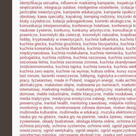
identyfikacja wizualna
,
influencer marketing kampanie
,
inspekcje
wnętrzarskie
,
integracja outdoor
,
inteligentne oświetlenie
,
izolacje
jastrzębie inwestycyjne
,
kampanie edukacyjne
,
kampanie społecz
obrotowy
,
kawa specialty
,
kayaking
,
kemping rodzinny
,
kiszonki 
kluby czytelnicze
,
kolacje jednogarnkowe
,
kominki ekologiczne
,
k
komunikacja interpersonalna
,
konferencje hotelowe
,
konferencje k
naukowe żywienie
,
konkursy
,
konkursy artystyczne
,
konsultacje 
prawnicze
,
kosmetyki dla zwierząt
,
kosmetyki naturalne
,
krajobra
hobby
,
kryptowaluty w inwestycjach
,
kuchnia bałkańska
,
kuchnia 
kuchnia grecka
,
kuchnia gruzińska
,
kuchnia hiszpańska
,
kuchnia 
kuchnia koreańska
,
kuchnia libańska
,
kuchnia marokańska
,
kuch
międzynarodowa
,
kuchnia molekularna
,
kuchnia niemiecka
,
kuchni
portugalska
,
kuchnia roślinna
,
kuchnia sezonowa
,
kuchnia sezono
sezonowa letnia
,
kuchnia sezonowa zimowa
,
kuchnia skandynaw
śródziemnomorska
,
kuchnia tajska
,
kuchnia turecka
,
kuchnia wie
kuchnia zero waste
,
kuchnie na wymiar
,
kultura online
,
kursy rozw
last minute
,
łazienki nowoczesne
,
lobbying
,
logistyka e-commerc
pracy
,
łyżwiarstwo
,
made in Poland
,
magazyn energii
,
mała archit
abstrakcyjne
,
malarstwo olejne
,
malowanie po numerach
,
marketi
internetowy
,
marketing mobilny
,
marketing polityczny
,
marketing s
domowe
,
meble industrialne
,
meble klasyczne
,
meble modułowe
,
media tradycyjne
,
medycyna estetyczna zabiegi
,
medycyna natur
prewencyjna
,
mental health
,
mentoring zawodowy
,
miejskie rośliny
monitoring w domu
,
monitorowanie zdrowia domowe
,
motion desig
multimedia kulturalne
,
multimedia w edukacji
,
muzyka elektronicz
nauka gry na gitarze
,
nauka gry na pianinie
,
nauka śpiewu
,
nawozy
żywieniowe
,
obiady budżetowe
,
obsługa klienta online
,
ochrona kl
ochrona przyrody
,
ochrona systemów
,
ochrona wód
,
ogród japońsk
nowoczesny
,
ogród wertykalny
,
ogród wiejski
,
ogród wypoczynko
ogrodnictwo miejskie
,
ogrzewanie ekologiczne
,
opieka nad senior