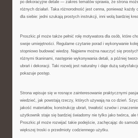
po dekoracyjne detale — zakres tematów sprawia, że strona może
różnych działań. Taka różnorodność jest cenna, ponieważ każdy 
dla siebie: jedni szukają prostych instrukcji, inni wolą bardziej k
Proszkic.pl może także pełnić rolę motywatora dla osób, które c
swoje umiejętności. Regularne czytanie porad i wykonywanie kole
stopniowo budować wiedzę. Najpierw można nauczyć się prostyc
różnymi tkaninami, następnie wykonywania detali, a później twor
ubrań i dekoracji. Taki rozwój jest naturalny i daje dużą satysfak
pokazuje postęp.
Strona wpisuje się w rosnące zainteresowanie praktycznymi pasj
wiedzieć, jak powstają rzeczy, których używają na co dzień. Szyc
jakość materiałów, konstrukcję ubrań, trwałość szwów i znaczenie
użytkownik staje się bardziej świadomy nie tylko jako twórca, ale
Proszkic.pl może rozwijać takie podejście, zachęcając do samodzi
większej troski o przedmioty codziennego użytku.