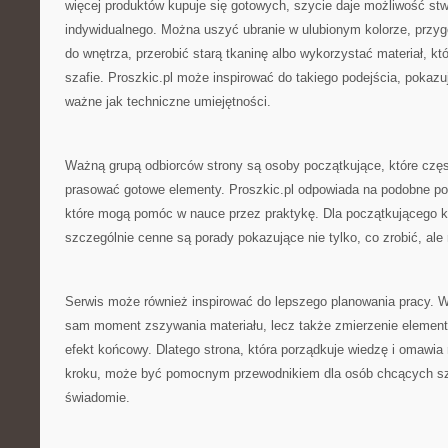
więcej produktów kupuje się gotowych, szycie daje możliwość st
indywidualnego. Można uszyć ubranie w ulubionym kolorze, przy
do wnętrza, przerobić starą tkaninę albo wykorzystać materiał, k
szafie. Proszkic.pl może inspirować do takiego podejścia, pokazu
ważne jak techniczne umiejętności.
Ważną grupą odbiorców strony są osoby początkujące, które częst
prasować gotowe elementy. Proszkic.pl odpowiada na podobne potr
które mogą pomóc w nauce przez praktykę. Dla początkującego k
szczególnie cenne są porady pokazujące nie tylko, co zrobić, ale
Serwis może również inspirować do lepszego planowania pracy. W s
sam moment zszywania materiału, lecz także zmierzenie elemen
efekt końcowy. Dlatego strona, która porządkuje wiedzę i omawia
kroku, może być pomocnym przewodnikiem dla osób chcących szyć
świadomie.