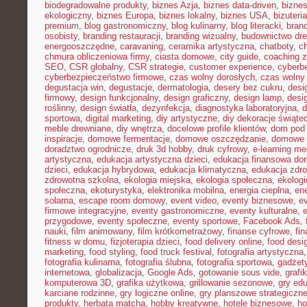
biodegradowalne produkty
,
biznes Azja
,
biznes data-driven
,
bizne
ekologiczny
,
biznes Europa
,
biznes lokalny
,
biznes USA
,
bizuter
premium
,
blog gastronomiczny
,
blog kulinarny
,
blog literacki
,
bran
osobisty
,
branding restauracji
,
branding wizualny
,
budownictwo dr
energooszczędne
,
caravaning
,
ceramika artystyczna
,
chatboty
,
ch
chmura obliczeniowa firmy
,
ciasta domowe
,
city guide
,
coaching z
SEO
,
CSR globalny
,
CSR strategie
,
customer experience
,
cyberb
cyberbezpieczeństwo firmowe
,
czas wolny dorosłych
,
czas wolny 
degustacja win
,
degustacje
,
dermatologia
,
desery bez cukru
,
desi
firmowy
,
design funkcjonalny
,
design graficzny
,
design lamp
,
desi
roślinny
,
design światła
,
dezynfekcja
,
diagnostyka laboratoryjna
,
d
sportowa
,
digital marketing
,
diy artystyczne
,
diy dekoracje świąte
meble drewniane
,
diy wnętrza
,
docelowe profile klientów
,
dom pod 
inspiracje
,
domowe fermentacje
,
domowe oszczędzanie
,
domowe 
doradztwo ogrodnicze
,
druk 3d hobby
,
druk cyfrowy
,
e-learning m
artystyczna
,
edukacja artystyczna dzieci
,
edukacja finansowa dor
dzieci
,
edukacja hybrydowa
,
edukacja klimatyczna
,
edukacja zdro
zdrowotna szkolna
,
ekologia miejska
,
ekologia społeczna
,
ekolog
społeczna
,
ekoturystyka
,
elektronika mobilna
,
energia cieplna
,
ene
solarna
,
escape room domowy
,
event video
,
eventy biznesowe
,
e
firmowe integracyjne
,
eventy gastronomiczne
,
eventy kulturalne
,
e
przygodowe
,
eventy społeczne
,
eventy sportowe
,
Facebook Ads
,
nauki
,
film animowany
,
film krótkometrażowy
,
finanse cyfrowe
,
fi
fitness w domu
,
fizjoterapia dzieci
,
food delivery online
,
food desi
marketing
,
food styling
,
food truck festival
,
fotografia artystyczna
fotografia kulinarna
,
fotografia ślubna
,
fotografia sportowa
,
gadżet
internetowa
,
globalizacja
,
Google Ads
,
gotowanie sous vide
,
grafi
komputerowa 3D
,
grafika użytkowa
,
grillowanie sezonowe
,
gry ed
karciane rodzinne
,
gry logiczne online
,
gry planszowe strategiczn
produkty
,
herbata matcha
,
hobby kreatywne
,
hotele biznesowe
,
ho