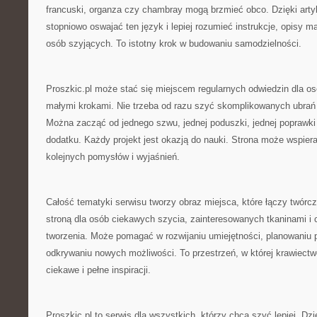
francuski, organza czy chambray mogą brzmieć obco. Dzięki ar
stopniowo oswajać ten język i lepiej rozumieć instrukcje, opisy m
osób szyjących. To istotny krok w budowaniu samodzielności.
Proszkic.pl może stać się miejscem regularnych odwiedzin dla osó
małymi krokami. Nie trzeba od razu szyć skomplikowanych ubrań 
Można zacząć od jednego szwu, jednej poduszki, jednej poprawki
dodatku. Każdy projekt jest okazją do nauki. Strona może wspiera
kolejnych pomysłów i wyjaśnień.
Całość tematyki serwisu tworzy obraz miejsca, które łączy twórcze
stroną dla osób ciekawych szycia, zainteresowanych tkaninami i
tworzenia. Może pomagać w rozwijaniu umiejętności, planowaniu p
odkrywaniu nowych możliwości. To przestrzeń, w której krawiectw
ciekawe i pełne inspiracji.
Proszkic.pl to serwis dla wszystkich, którzy chcą szyć lepiej. D