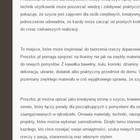
technik użytkownik może poszerzać wiedzę i zdobywać praktyczn
pokazuje, że szycie jest zajęciem dla osób cierpliwych, kreatywn
jednocześnie udowadnia, że każdy może zacząć od prostych krok
do coraz ciekawszych realizacji.
To miejsce, które może inspirować do tworzenia rzeczy dopasow
Proszkic.pl pomaga spojrzeć na tkaniny nie jak na zwykły materiał
do nowych pomysłów. Z kawałka bawełny, tiulu, koronki, dzianin
dekoracja, ubranie, dodatek albo praktyczny przedmiot do domu.
przemiany zwykłego materiału w coś wyjątkowego sprawia, że szyc
Proszkic.pl można opisać jako kreatywną stronę o szyciu, krawiec
serwis, który łączy porady dla początkujących z pomysłami dla os
zaangażowanych w rękodzieło. Omawia materiały, techniki, narzędz
projekty, które można wykonać samodzielnie. Dzięki temu stanow
każdego, kto chce rozwijać swoje umiejętności, szuka nowych insp
rzeczy z pasją, starannością oraz własnym stylem.