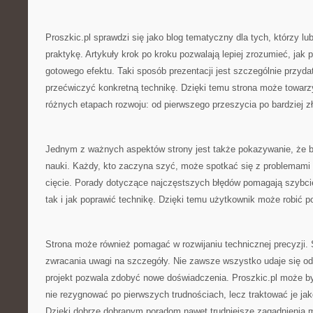
Proszkic.pl sprawdzi się jako blog tematyczny dla tych, którzy lu
praktykę. Artykuły krok po kroku pozwalają lepiej zrozumieć, jak
gotowego efektu. Taki sposób prezentacji jest szczególnie przyd
przećwiczyć konkretną technikę. Dzięki temu strona może towarz
różnych etapach rozwoju: od pierwszego przeszycia po bardziej zł
Jednym z ważnych aspektów strony jest także pokazywanie, że b
nauki. Każdy, kto zaczyna szyć, może spotkać się z problemami 
cięcie. Porady dotyczące najczęstszych błędów pomagają szybcie
tak i jak poprawić technikę. Dzięki temu użytkownik może robić p
Strona może również pomagać w rozwijaniu technicznej precyzji. 
zwracania uwagi na szczegóły. Nie zawsze wszystko udaje się od 
projekt pozwala zdobyć nowe doświadczenia. Proszkic.pl może b
nie rezygnować po pierwszych trudnościach, lecz traktować je ja
Dzięki dobrze dobranym poradom nawet trudniejsze zagadnienia m