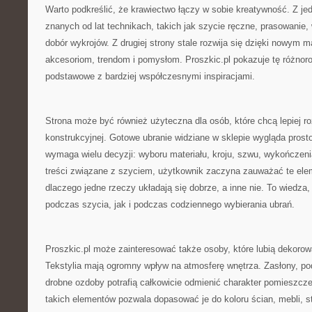
Warto podkreślić, że krawiectwo łączy w sobie kreatywność. Z jed
znanych od lat technikach, takich jak szycie ręczne, prasowani
dobór wykrojów. Z drugiej strony stale rozwija się dzięki nowym
akcesoriom, trendom i pomysłom. Proszkic.pl pokazuje tę różnor
podstawowe z bardziej współczesnymi inspiracjami.
Strona może być również użyteczna dla osób, które chcą lepiej 
konstrukcyjnej. Gotowe ubranie widziane w sklepie wygląda prost
wymaga wielu decyzji: wyboru materiału, kroju, szwu, wykończenia,
treści związane z szyciem, użytkownik zaczyna zauważać te eleme
dlaczego jedne rzeczy układają się dobrze, a inne nie. To wiedza,
podczas szycia, jak i podczas codziennego wybierania ubrań.
Proszkic.pl może zainteresować także osoby, które lubią dekoro
Tekstylia mają ogromny wpływ na atmosferę wnętrza. Zasłony, pod
drobne ozdoby potrafią całkowicie odmienić charakter pomieszcz
takich elementów pozwala dopasować je do koloru ścian, mebli, s