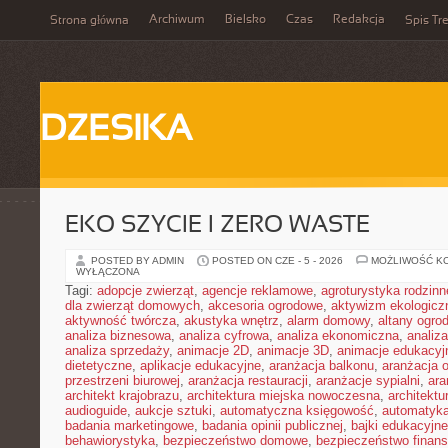
Archiwum
Bielsko
Czas
Redakcja
Strona główna
Spis Tre
DZESIKA
EKO SZYCIE I ZERO WASTE
POSTED BY ADMIN
POSTED ON CZE - 5 - 2026
MOŻLIWOŚĆ K
WYŁĄCZONA
Tagi:
adopcje zwierząt
,
agencje reklamowe
,
agroturystyka rodzinn
dla zwierząt domowych
,
akcesoria ogrodowe
,
aktywizm ekologicz
aktywność twórcza
,
akustyka wnętrz
,
alarm domowy
,
altany ogro
analiza biznesowa
,
analiza cyfrowa
,
analiza ekonomiczna
,
analiz
analiza sprzedaży
,
animacje 2D
,
animacje 3D
,
animacje edukacyj
dietetyczne
,
aplikacje edukacyjne
,
aranżacja balkonu
,
aranżacja o
przestrzeni biurowej
,
aranżacja restauracji
,
aranżacje sypialni
,
ara
architekt krajobrazu
,
architektura miejska nowoczesna
,
architekt
audioguide
,
aukcje sztuki
,
automatyczna księgowość
,
automatyk
badania marketingowe
,
badania opinii publicznej
,
bajki edukacyjne
behawiorystyka
,
bezpieczeństwo domowe
,
bezpieczeństwo finans