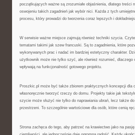
początkujących ważne są zrozumiałe objaśnienia, dlatego treści
oswojeniu takich zagadnień jak wybór nici. Każda z tych umiejętn
procesu, który prowadzi do tworzenia coraz lepszych i dokładniej
W serwisie ważne miejsce zajmują również techniki szycia. Czyte
tematami takimi jak szew francuski. Są to zagadnienia, które poz
wykonywanych prac i nadać im bardziej estetyczny charakter. Dzi
użytkownik może nie tylko szyć, ale również rozumieć, dlaczego 
wpływają na funkcjonalność gotowego projektu.
Proszkic.pl może być także zbiorem praktycznych koncepcji dla o
własnoręcznie tworzyć rzeczy do domu. Projekty takie jak teksty
szycie może służyć nie tylko do naprawiania ubrań, lecz także do
przestrzeni. To szczególnie wartościowe dla osób, które cenią rę
Strona zachęca do tego, aby patrzeć na krawiectwo jako na pasj
cierpliwości, ale jednocześnie daje ogromną radość. Każdy ukońc