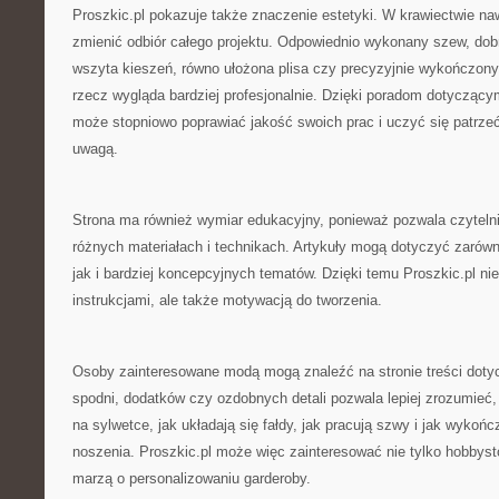
Proszkic.pl pokazuje także znaczenie estetyki. W krawiectwie na
zmienić odbiór całego projektu. Odpowiednio wykonany szew, dobr
wszyta kieszeń, równo ułożona plisa czy precyzyjnie wykończony
rzecz wygląda bardziej profesjonalnie. Dzięki poradom dotyczący
może stopniowo poprawiać jakość swoich prac i uczyć się patrze
uwagą.
Strona ma również wymiar edukacyjny, ponieważ pozwala czyteln
różnych materiałach i technikach. Artykuły mogą dotyczyć zarów
jak i bardziej koncepcyjnych tematów. Dzięki temu Proszkic.pl nie
instrukcjami, ale także motywacją do tworzenia.
Osoby zainteresowane modą mogą znaleźć na stronie treści dotyc
spodni, dodatków czy ozdobnych detali pozwala lepiej zrozumieć, 
na sylwetce, jak układają się fałdy, jak pracują szwy i jak wykoń
noszenia. Proszkic.pl może więc zainteresować nie tylko hobbystó
marzą o personalizowaniu garderoby.