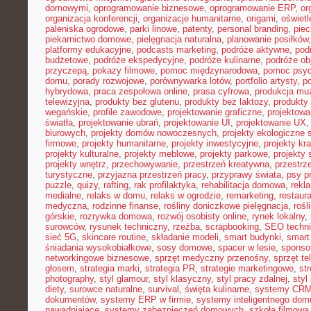
domowymi
,
oprogramowanie biznesowe
,
oprogramowanie ERP
,
or
organizacja konferencji
,
organizacje humanitarne
,
origami
,
oświet
paleniska ogrodowe
,
parki linowe
,
patenty
,
personal branding
,
piec
piekarnictwo domowe
,
pielęgnacja naturalna
,
planowanie posiłków
platformy edukacyjne
,
podcasts marketing
,
podróże aktywne
,
pod
budżetowe
,
podróże ekspedycyjne
,
podróże kulinarne
,
podróże o
przyczepą
,
pokazy filmowe
,
pomoc międzynarodowa
,
pomoc psyc
domu
,
porady rozwojowe
,
porównywarka lotów
,
portfolio artysty
,
p
hybrydowa
,
praca zespołowa online
,
prasa cyfrowa
,
produkcja mu
telewizyjna
,
produkty bez glutenu
,
produkty bez laktozy
,
produkty 
wegańskie
,
profile zawodowe
,
projektowanie graficzne
,
projektowa
światła
,
projektowanie ubrań
,
projektowanie UI
,
projektowanie UX
biurowych
,
projekty domów nowoczesnych
,
projekty ekologiczne 
firmowe
,
projekty humanitarne
,
projekty inwestycyjne
,
projekty kr
projekty kulturalne
,
projekty meblowe
,
projekty parkowe
,
projekty
projekty wnętrz
,
przechowywanie
,
przestrzeń kreatywna
,
przestrz
turystyczne
,
przyjazna przestrzeń pracy
,
przyprawy świata
,
psy pr
puzzle
,
quizy
,
rafting
,
rak profilaktyka
,
rehabilitacja domowa
,
rekl
medialne
,
relaks w domu
,
relaks w ogrodzie
,
remarketing
,
restaur
medyczna
,
rodzinne finanse
,
rośliny doniczkowe pielęgnacja
,
rośl
górskie
,
rozrywka domowa
,
rozwój osobisty online
,
rynek lokalny
,
surowców
,
rysunek techniczny
,
rzeźba
,
scrapbooking
,
SEO techn
sieć 5G
,
skincare routine
,
składanie modeli
,
smart budynki
,
smart
śniadania wysokobiałkowe
,
sosy domowe
,
spacer w lesie
,
sponso
networkingowe biznesowe
,
sprzęt medyczny przenośny
,
sprzęt te
głosem
,
strategia marki
,
strategia PR
,
strategie marketingowe
,
str
photography
,
styl glamour
,
styl klasyczny
,
styl pracy zdalnej
,
styl
diety
,
surowce naturalne
,
survival
,
święta kulinarne
,
systemy CRM
dokumentów
,
systemy ERP w firmie
,
systemy inteligentnego dom
nawadniające
,
systemy zabezpieczeń domowych
,
szkoła filmowa 