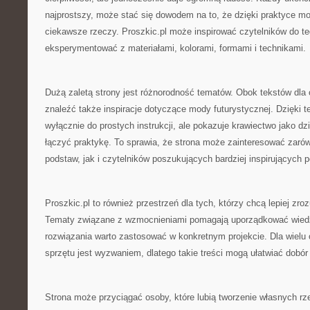
najprostszy, może stać się dowodem na to, że dzięki praktyce m
ciekawsze rzeczy. Proszkic.pl może inspirować czytelników do teg
eksperymentować z materiałami, kolorami, formami i technikami.
Dużą zaletą strony jest różnorodność tematów. Obok tekstów dl
znaleźć także inspiracje dotyczące mody futurystycznej. Dzięki t
wyłącznie do prostych instrukcji, ale pokazuje krawiectwo jako dz
łączyć praktykę. To sprawia, że strona może zainteresować zaró
podstaw, jak i czytelników poszukujących bardziej inspirujących 
Proszkic.pl to również przestrzeń dla tych, którzy chcą lepiej zro
Tematy związane z wzmocnieniami pomagają uporządkować wiedz
rozwiązania warto zastosować w konkretnym projekcie. Dla wielu
sprzętu jest wyzwaniem, dlatego takie treści mogą ułatwiać dobór
Strona może przyciągać osoby, które lubią tworzenie własnych r