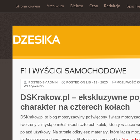
Archiwum
Bielsko
Czas
Redakcja
Strona główna
Spis Tre
DZESIKA
F1 I WYŚCIGI SAMOCHODOWE
POSTED BY ADMIN
POSTED ON LIS - 13 - 2025
MOŻLIWOŚĆ 
WYŁĄCZONA
DSKrakow.pl – ekskluzywne poj
charakter na czterech kołach
DSKrakow.pl to blog motoryzacyjny poświęcony światu motoryzacji
tworzony z myślą o miłośnikach czterech kółek, którzy w aucie wi
pojazd użytkowy. Na stronie odkryjesz materiały, które łączą mo
technologie w jednym miejscu. Najlepszy samochód to:
Samocho