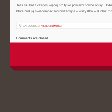
Jeśli szukasz czegoś więcej niż tylko powierzchowne opisy, DSKra
które budują świadomość motoryzacyjną – wszystko w duchu: mot
CATEGORIES:
NIERUCHOMOŚCI
Comments are closed.