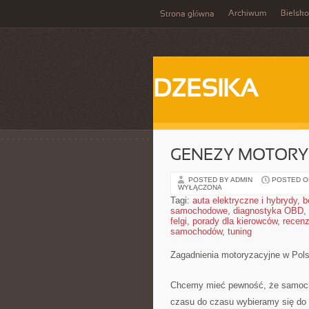
Archiwum
Bielsko
Strona główna
DZESIKA
GENEZY MOTORY
POSTED BY ADMIN
POSTED ON
WYŁĄCZONA
Tagi:
auta elektryczne i hybrydy
,
b
samochodowe
,
diagnostyka OBD
,
felgi
,
porady dla kierowców
,
recenz
samochodów
,
tuning
Zagadnienia motoryzacyjne w Pol
Chcemy mieć pewność, że samochó
czasu do czasu wybieramy się do i