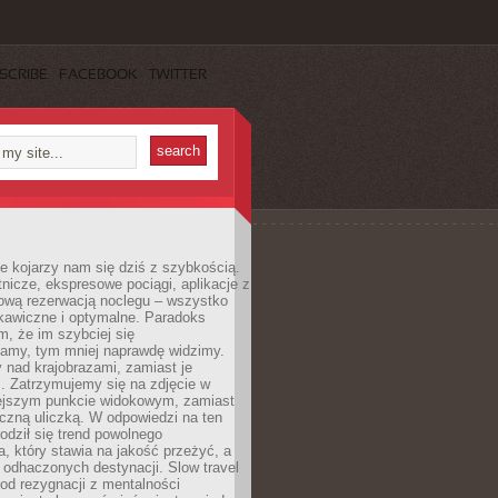
SCRIBE
FACEBOOK
TWITTER
e kojarzy nam się dziś z szybkością.
otnicze, ekspresowe pociągi, aplikacje z
ową rezerwacją noclegu – wszystko
kawiczne i optymalne. Paradoks
m, że im szybciej się
amy, tym mniej naprawdę widzimy.
 nad krajobrazami, zamiast je
. Zatrzymujemy się na zdjęcie w
iejszym punkcie widokowym, zamiast
czną uliczką. W odpowiedzi na ten
odził się trend powolnego
, który stawia na jakość przeżyć, a
ę odhaczonych destynacji. Slow travel
od rezygnacji z mentalności