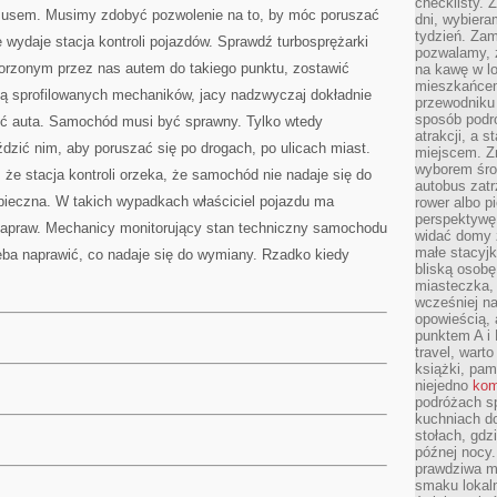
checklisty. 
ymusem. Musimy zdobyć pozwolenie na to, by móc poruszać
dni, wybier
tydzień. Zam
e wydaje stacja kontroli pojazdów. Sprawdź turbosprężarki
pozwalamy, ż
orzonym przez nas autem do takiego punktu, zostawić
na kawę w lo
mieszkańcem,
ą sprofilowanych mechaników, jacy nadzwyczaj dokładnie
przewodniku 
sposób podr
ść auta. Samochód musi być sprawny. Tylko wtedy
atrakcji, a 
dzić nim, aby poruszać się po drogach, po ulicach miast.
miejscem. Z
wyborem środ
że stacja kontroli orzeka, że samochód nie nadaje się do
autobus zat
zpieczna. W takich wypadkach właściciel pojazdu ma
rower albo p
perspektywę
praw. Mechanicy monitorujący stan techniczny samochodu
widać domy 
małe stacyjk
eba naprawić, co nadaje się do wymiany. Rzadko kiedy
bliską osob
miasteczka,
wcześniej na
opowieścią, 
punktem A i 
travel, warto
książki, pam
niejedno
kom
podróżach s
kuchniach d
stołach, gdz
późnej nocy.
prawdziwa ma
smaku lokal