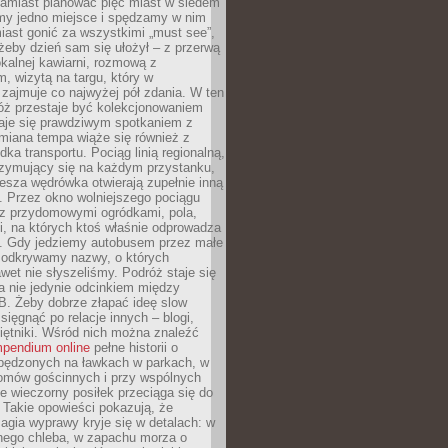
Zamiast planować pięć miast w siedem
amy jedno miejsce i spędzamy w nim
iast gonić za wszystkimi „must see”,
eby dzień sam się ułożył – z przerwą
kalnej kawiarni, rozmową z
 wizytą na targu, który w
zajmuje co najwyżej pół zdania. W ten
óż przestaje być kolekcjonowaniem
staje się prawdziwym spotkaniem z
miana tempa wiąże się również z
ka transportu. Pociąg linią regionalną,
rzymujący się na każdym przystanku,
iesza wędrówka otwierają zupełnie inną
. Przez okno wolniejszego pociągu
z przydomowymi ogródkami, pola,
i, na których ktoś właśnie odprowadza
ę. Gdy jedziemy autobusem przez małe
 odkrywamy nazwy, o których
wet nie słyszeliśmy. Podróż staje się
a nie jedynie odcinkiem między
B. Żeby dobrze złapać ideę slow
 sięgnąć po relacje innych – blogi,
iętniki. Wśród nich można znaleźć
pendium online
pełne historii o
pędzonych na ławkach w parkach, w
omów gościnnych i przy wspólnych
ie wieczorny posiłek przeciąga się do
 Takie opowieści pokazują, że
gia wyprawy kryje się w detalach: w
nego chleba, w zapachu morza o