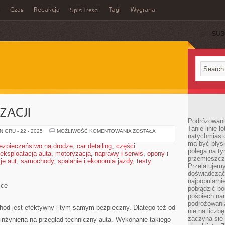
Czas
Redakcja
Tagi
Wygrana
Spis Treści
SUB
ZACJI
Podróżowani
Tanie linie l
GENEZY
 GRU - 22 - 2025
MOŻLIWOŚĆ KOMENTOWANIA
ZOSTAŁA
natychmiast
MOTORYZACJI
ma być błys
ezpieczeństwo na drodze
,
car detailing
,
części
polega na ty
eksploatacja auta
,
motoryzacja
,
naprawy i serwis
,
opony i
przemieszcz
je aut
,
samochody
,
spalanie i ekonomia jazdy
,
testy
Przelatujemy
doświadczać
najpopularn
sce
pobłądzić bo
pośpiech nar
podróżowania
d jest efektywny i tym samym bezpieczny. Dlatego też od
nie na liczb
zaczyna się 
nżynieria na przegląd techniczny auta. Wykonanie takiego