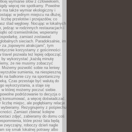
ótkiej wymianie słów z człowiekiem,
nigdy więcej nie spotkamy. Powolne
e ma także wymiar ekologiczny i
ostając w jednym miejscu na dłużej,
liczbę przelotów i przejazdów, co
asz ślad węglowy. Nocując w lokalnych
, jedząc w rodzinnych restauracjach i
ątki od rzemieślników, wspieramy
ospodarkę, zamiast zostawiać
globalnych sieciach. Paradoksalnie, im
 za „topowymi atrakcjami”, tym
entycznie korzystamy z gościnności
w travel pozwala też lepiej odpocząć.
, by wykorzystać „każdą minutę
 wiemy, że nie musimy zobaczyć
. Możemy pozwolić sobie na leniwy
 wyrzutów sumienia, na niespieszną
żki na balkonie czy na spontaniczny
zeką. Czas przestaje być walutą do
o wykorzystania, a staje się
, w której możemy poczuć siebie.
 powolne podróżowanie to decyzja o
ej konsumować, a więcej doświadczać.
liczbę miejsc, ale pogłębiamy relacje
re wybieramy. Rezygnujemy z pośpiechu
cności. Zamiast zbierać kolejne
postaci zdjęć, zabieramy do domu coś
wspomnienia, które przez lata będą
w zwyczajny, roboczy dzień nagle
m się smak lokalnej potrawy albo