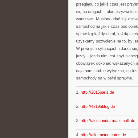
przeglądu co jakiś czas jest prz
się po drogach. Takie przyzwoleni
warszawa. Musimy udać się z stw
samochód na jakiś czas pod opiek
sprawdzą każdy detal, każdą czę
uzyskamy pozwolenie na to, by jeź
W pewnych sytuacjach zdarza się, 
jazdy – jazda nim jest zbyt niebe
obowiązek dokonać wskazanych na
dają nam istotne wytyczne, co trz
samochody są w pełni sprawne.
1.
http://2015paris.de
2.
http://42195blog.de
3.
http://alessandra-mancinelli.de
4.
http://alle-meine-euros.de