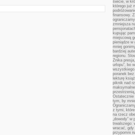
świcie, w kr
którego już 
podróżowani
finansowy. Z
ograniczamy 
zmniejsza n
pensjonatach
kupując pami
miejscową g
pieniądze w 
mniej gonimy
bardziej aut
regionu. Slo
Znika presja
urlopu”, bo
wszystkiego
poranek bez
lekturę ksią
piknik nad r
maksymalneg
przestrzenią
Ostatecznie
tym, by mni
Ograniczamy 
z tymi, któ
na rzecz obe
„dowody” w 
trwalszego: 
wracać, gdy 
przypomni na