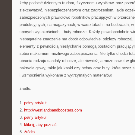
żeby podołać dziennym trudom, fizycznemu wysiłkowi oraz przeró
zlekceważyć, niebezpieczeństwom oraz zagrożeniom, jakie oczek
zabezpieczonych prawidłowo robotników pracujących w przeróżne
produkcyjnych, na magazynach, w warsztatach i na budowach, w
sporych wysokościach – buty robocze. Każdy prawdopodobnie wi
niebagatelne znaczenie ma dobór odpowiedniej odzieży roboczej, 
elementy z pewnością niesłychanie pomogą postaciom pracujący
sobie maksimum możliwego zabezpieczenia. Nie tylko chodzi tutaj
ubrania rodzaju sandały robocze, ale również, a może nawet w gł
nakrycia głowy, takie jak kaski czy hełmy oraz buty, które przez
i wzmocnienia wykonane z wytrzymałych materiałów.
źródło:
———————————
1.
pełny artykuł
2.
http://westlandbandboosters.com
3.
pełny artykuł
4.
kliknij, aby poznać
5.
źródło