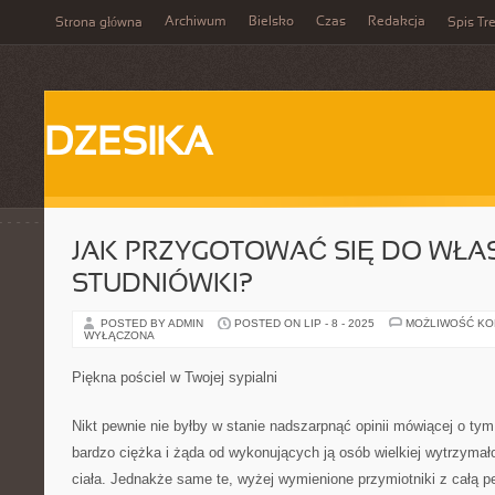
Archiwum
Bielsko
Czas
Redakcja
Strona główna
Spis Tre
DZESIKA
JAK PRZYGOTOWAĆ SIĘ DO WŁA
STUDNIÓWKI?
POSTED BY ADMIN
POSTED ON LIP - 8 - 2025
MOŻLIWOŚĆ K
WYŁĄCZONA
Piękna pościel w Twojej sypialni
Nikt pewnie nie byłby w stanie nadszarpnąć opinii mówiącej o tym,
bardzo ciężka i żąda od wykonujących ją osób wielkiej wytrzymało
ciała. Jednakże same te, wyżej wymienione przymiotniki z całą p