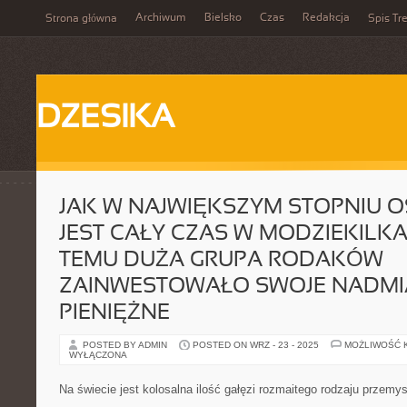
Archiwum
Bielsko
Czas
Redakcja
Strona główna
Spis Tre
DZESIKA
JAK W NAJWIĘKSZYM STOPNIU 
JEST CAŁY CZAS W MODZIEKILK
TEMU DUŻA GRUPA RODAKÓW
ZAINWESTOWAŁO SWOJE NADMI
PIENIĘŻNE
POSTED BY ADMIN
POSTED ON WRZ - 23 - 2025
MOŻLIWOŚĆ 
WYŁĄCZONA
Na świecie jest kolosalna ilość gałęzi rozmaitego rodzaju przemys