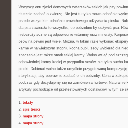
Wszyscy entuzjaści domowych zwierzaków takich jak psy powinn
słusznie zadbać o zwierzę. Nie jest tu tylko mowa odnośnie wyśm
przede wszystkim odnośnie prawidłowego odżywiania pieska. Nal
dla psa zawierała to wszystko, co potrzebne by odżywić psa. Rów
niebezużyteczne są odpowiednie witaminy oraz minerały. Korporacj
psów na pewno jest wiele. Można, w takim razie wykonać ekspery
karmę w największym stopniu kocha pupil, żeby wybierać dla nieg
znaczenia jest także smak takiej karmy. Wolno wziąć pod szcze
odpowiedniej karmy kociej w przypadku sosów, nie tylko sucha ka
pieski. Dobierać wolno także umyślnie przygotowaną kompozycję
sterylizacji, aby poprawnie zadbać o ich potrzeby. Cena w zakupi
podczas gdy decydujemy się na zamówienia hurtowe. Naturalnie ko
artykuły pochodzące od przetestowanych dostawców, w tym ze s
1.
teksty
2.
spis tresci
3.
mapa strony
4.
mapa strony